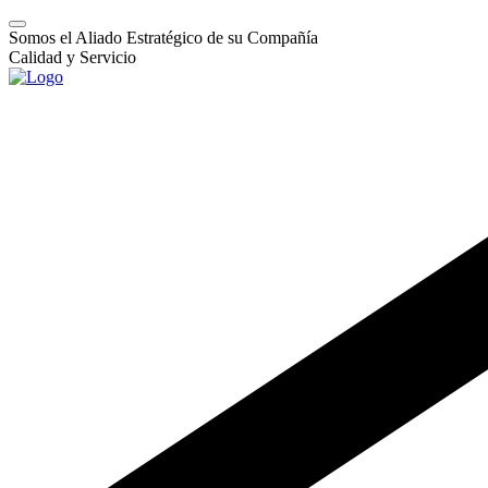
Somos el Aliado Estratégico de su Compañía
Calidad y Servicio