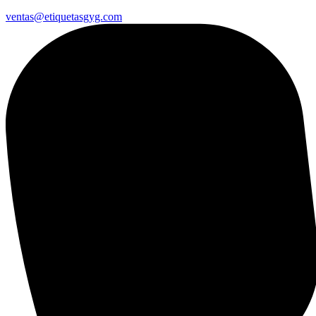
ventas@etiquetasgyg.com