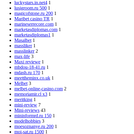
luckystars.in.net4
1
lusigroom.ru 500
1
magicofstone.ru 200
1
Maribet casino TR
1
marineserrecore.com
1
marketasdiplomas.com
1
marketasdiplomas1
1
Masalbet
1
massliker
1
masslinker
2
max-life
3
Maxi reviewe
1
mbdou-18-41.ru
1
mdash.ru 170
1
meettheminx.co.uk
1
Melbet
3
melbet-online-casino.com
2
memoriamir.cl x3
1
meritking
1
mini-review
7
Mini-reviews
43
mininformrd.ru 150
1
modelhobbies
3
moesoznanye.ru 200
1
moi-sat.ru 1500
1