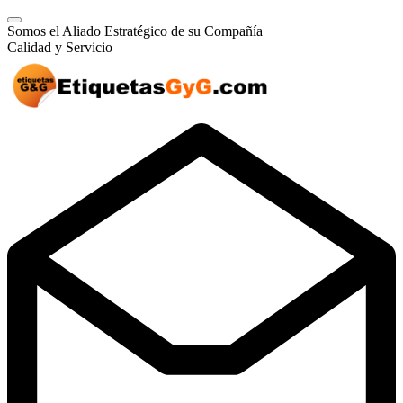
Somos el Aliado Estratégico de su Compañía
Calidad y Servicio