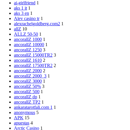
ai-girlfriend
1
aks 1 it
1
aks 3 en
1
Alev casino tr
1
alexrachelgoldberg.com2
1
allZ
10
ALLZ 50-50
1
ancorallZ 1000
1
ancorallZ 10000
1
ancorallZ 1250
3
ancorallZ 15000TR2
3
ancorallZ 1610
2
ancorallZ 17500TR2
2
ancorallZ 2000
2
ancorallZ 2000_3
1
ancorallZ 3000
1
ancorallZ 50%
3
ancorallZ 500
1
ancorallZ dp
1
ancorallZ TP2
1
ankaratarotfali.com 1
1
anonymous
5
APK
15
apuestas
4
Arctic Casino
1