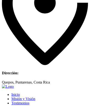
Dirección:
Quepos, Puntarenas, Costa Rica
Inicio
Misión y Visión
Testimonios