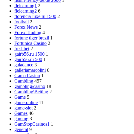
fishin-frenzy-de.de 2000
1
flelearning1
2
flelearning2
6
florencia-luxe.ru 1500
2
football
2
Forex News
2
Forex Trading
4
fortune tiger brazil
1
Fortunica Casino
2
freshbet
2
gairb56.ru 1500
1
gairb56.ru 500
1
galadance
3
galleriamarcolini
6
Gama Casino
1
Gambling
457
gambling/casino
18
Gambling\Betting
2
Game
5
game-online
11
game-slot
2
Games
46
gaming
3
GamStopCasinos1
1
general
9