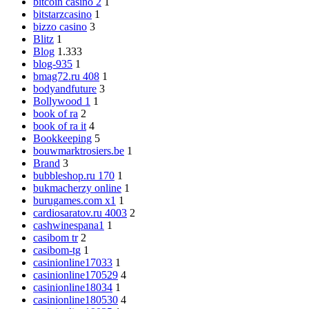
bitcoin casino 2
1
bitstarzcasino
1
bizzo casino
3
Blitz
1
Blog
1.333
blog-935
1
bmag72.ru 408
1
bodyandfuture
3
Bollywood 1
1
book of ra
2
book of ra it
4
Bookkeeping
5
bouwmarktrosiers.be
1
Brand
3
bubbleshop.ru 170
1
bukmacherzy online
1
burugames.com x1
1
cardiosaratov.ru 4003
2
cashwinespana1
1
casibom tr
2
casibom-tg
1
casinionline17033
1
casinionline170529
4
casinionline18034
1
casinionline180530
4