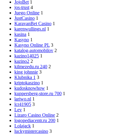
JojoBet
1
jos-trust
4
Juego Online
1
JustCasino
1
KaravanBet Casino
1
karenwullings.nl
1
kasina
1
Kasyno
1
Kasyno Online PL
3
katalog-automobilov
2
kazino14025
1
kazino2
2
kilmezedu.ru 240
2
king johnnie
3
Klubnika 1
3
kriptokaszino
1
kudosknowhow
1
kuppersberg-store.ru 700
1
lariwo.nl
1
lcr41905
3
Lev
1
Lizaro Casino Online
2
logopediacentr.ru 200
1
Lolajack
1
luckymistercasino
3