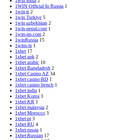
1win India
2
1WIN Official In Russia
1
1win tr
2
1win Turkiye
5
1win uzbekistan
2
1win-nepal.com
1
1win-np.com
2
1winRussia
15
1wins.jp
1
1xbet
17
1xbet apk
2
1xbet arabic
10
1xbet Bangladesh
2
1xbet Casino AZ
34
1xbet casino BD
1
1xbet casino french
1
1xbet india
1
1xbet Korea
3
1xbet KR
1
1xbet malaysia
2
1xbet Morocco
3
1xbet pt
3
1xbet RU
4
1xbet russia
1
1xbet Russian
17