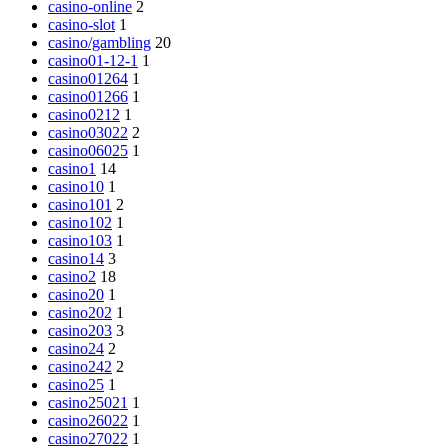
casino-online
2
casino-slot
1
casino/gambling
20
casino01-12-1
1
casino01264
1
casino01266
1
casino0212
1
casino03022
2
casino06025
1
casino1
14
casino10
1
casino101
2
casino102
1
casino103
1
casino14
3
casino2
18
casino20
1
casino202
1
casino203
3
casino24
2
casino242
2
casino25
1
casino25021
1
casino26022
1
casino27022
1