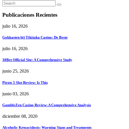
Publicaciones Recientes
julio 16, 2026
Gokkasten bij Tikitaka Casino: De Beste
julio 16, 2026
30Bet Official Site: A Comprehensive Study
junio 25, 2026
Pirots 5 Slot Review: Is This
junio 03, 2026
GambleZen Casino Review: A Comprehensive Analysis
diciembre 08, 2020
Alcoholic Ketoacidosis: Warning Signs and Treatments