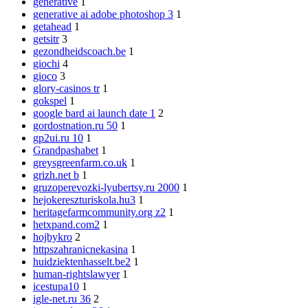
generative
1
generative ai adobe photoshop 3
1
getahead
1
getsitr
3
gezondheidscoach.be
1
giochi
4
gioco
3
glory-casinos tr
1
gokspel
1
google bard ai launch date 1
2
gordostnation.ru 50
1
gp2ui.ru 10
1
Grandpashabet
1
greysgreenfarm.co.uk
1
grizh.net b
1
gruzoperevozki-lyubertsy.ru 2000
1
hejokereszturiskola.hu3
1
heritagefarmcommunity.org z2
1
hetxpand.com2
1
hojbykro
2
httpszahranicnekasina
1
huidziektenhasselt.be2
1
human-rightslawyer
1
icestupa10
1
igle-net.ru 36
2