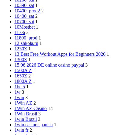
10390_sat
1
10400_prod2
2
10400_sat
2
10700_sat
1
10Mostbet
1
1173i
2
11800_prod
1
12-shkola.ru
1
1250Z
1
13 Best Free Workout Apps for Beginners 2026
1
1300Z
1
15.06.2026 DE online casino paypal
3
1500A Z
1
1650Z
2
1800A Z
1
1bet5
1
1w
3
1win
3
1Win AZ
2
1Win AZ Casino
14
1Win Brasil
3
1win Brazil
3
1win casino spanish
1
1win fr
2