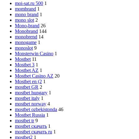
moi-sat.ru 500
1
mombrand
1
mono brand
1
mono slot
2
Mono-brand
26
Monobrand
144
monobrend
14
monogame
1
monoslot
9
Monsterwin Casino
1
Mostbet
11
Mostbet 3
1
Mostbet AZ
1
Mostbet Casino AZ
20
Mostbet en (2
1
mostbet GR
2
mostbet hungary
1
mostbet italy
1
mostbet norway
4
mostbet ozbekistonda
46
Mostbet Russia
1
mostbet tr
9
mostbet скачать
1
mostbet скачать ru
1
mostbet2
1