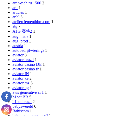
arda-tech.ru 1500
2
arh
1
articles
1
at99
5
atelierclementhbm.com
1
atg
7
ATG 賽特2
1
aug_mars
1
aug_prod
1
austria
1
autobedrijfwieringa
5
aviator
8
aviator brazil
1
aviator casino DE
1
aviator casino fr
1
aviator IN
1
aviator ke
2
aviator mz
5
aviator ng
1
aws generative ai 1
1
b1bet BR
5
b1bet brazil
2
babyswereld
6
Bahiscom
1
balonmanopereda.es2
1