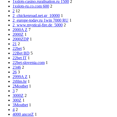
1xslots-casino.ruralisation.ru 1500
2
1xslots-ru.co.com 600
2
2
12
2_chickenroad.net.gr_10000
1
2_europe-today.ru 1win 7000 RU
1
2_www.mystical-fire.de_5000
2
2000A Z
7
2000Z
1
2000ZDP
1
21
2
22bet
5
22Bet BD
5
22bet IT
1
22bet-slovenia.com
1
2346
2
26
3
2999A Z
1
2ifilm.hr
1
2Mostbet
1
3
7
3000Z
2
300Z
1
3Mostbet
1
4
2
4000 ancorZ
1