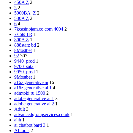
450A Z
2
5
2
5000BA_Z
2
530A Z
2
6
4
7kcasinojam.co.com 4004
2
7slots TR
1
800A Z
1
888starz bd
2
8Mostbet
1
92
307
9440_prod
1
9700_sat2
1
9950_prod
1
9Mostbet
1
a16z generative ai
16
a16z generative ai 1
4
admtoki.ru 1500
2
adobe generative ai 1
3
adobe generative ai 2
1
Adult
3
advancedgroupservices.co.uk
1
ahh
1
ai chatbot bard 3
1
AI tools
2