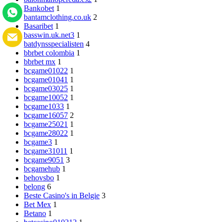
Bankobet
1
bantamclothing.co.uk
2
Basaribet
1
basswin.uk.net3
1
batdynsspecialisten
4
bbrbet colombia
1
bbrbet mx
1
bcgame01022
1
bcgame01041
1
bcgame03025
1
bcgame10052
1
bcgame1033
1
bcgame16057
2
bcgame25021
1
bcgame28022
1
bcgame3
1
bcgame31011
1
bcgame9051
3
bcgamehub
1
behovsbo
1
belong
6
Beste Casino's in Belgie
3
Bet Mex
1
Betano
1