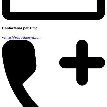
Contáctanos por Email
ventas@etiquetasgyg.com