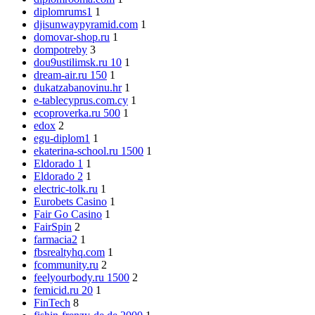
diplomrums1
1
djisunwaypyramid.com
1
domovar-shop.ru
1
dompotreby
3
dou9ustilimsk.ru 10
1
dream-air.ru 150
1
dukatzabanovinu.hr
1
e-tablecyprus.com.cy
1
ecoproverka.ru 500
1
edox
2
egu-diplom1
1
ekaterina-school.ru 1500
1
Eldorado 1
1
Eldorado 2
1
electric-tolk.ru
1
Eurobets Casino
1
Fair Go Casino
1
FairSpin
2
farmacia2
1
fbsrealtyhq.com
1
fcommunity.ru
2
feelyourbody.ru 1500
2
femicid.ru 20
1
FinTech
8