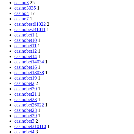
casino3
25
casino3035
1
casino4
17
casino7
1
casinobest01022
2
casinobest31011
1
casinobet1
1
casinobet10
1
casinobet11
1
casinobet12
1
casinobet14
1
casinobet14034
1
casinobet16
1
casinobet18038
1
casinobet19
1
casinobet2
2
casinobet20
1
casinobet21
1
casinobet23
1
casinobet26022
1
casinobet28
1
casinobet29
1
casinobet3
2
casinobet310110
1
casinobet4
3