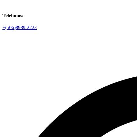
Teléfonos:
+(506)8989-2223