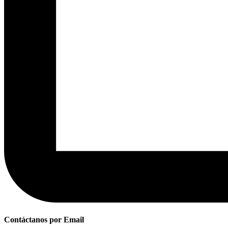
Contáctanos por Email