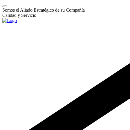
Somos el Aliado Estratégico de su Compañía
Calidad y Servicio