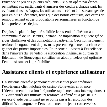
l’vivance de jeu des joueurs fréquents. Ce plan opère par étapes,
permettant aux participants d’amasser des crédits à chaque pari. En
évoluant dans les étapes, les utilisateurs accèdent à des avantages de
plus en plus alléchantes, telles que des bonus exclusifs, des offres de
remboursement et des propositions personnalisées en fonction de
leurs préférences de jeu.
De plus, le plan de loyauté solidifie le ressenti d’adhésion à une
communauté de utilisateurs, incitant une implication régulière grâce
à des challenges et des compétitions captivants. Ceci non seulement
renforce l’engouement du jeu, mais présente également la chance de
gagner des primes importantes. Pour ceux qui visent à l’excellence
dans l’univers du jeu vidéo, la élaboration ingénieuse du plan de
fidélisation de Stonevegas constitue un atout priceless qui optimise
l’enthousiasme et la profitabilité.
Assistance clients et expérience utilisateur
Un système clientèle performant est essentiel pour améliorer
l’expérience client globale du casino Stonevegas en France.
L’dévouement du casino à répondre rapidement aux interrogations et
aux difficultés des utilisateurs renforce la sûreté et la plaisir. Un
service d’aide performant ne se borne pas à la résolution des
difficultés ; il augmente l’environnement de jeu et conserve les