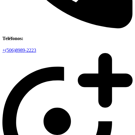
Teléfonos:
+(506)8989-2223