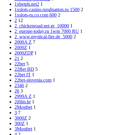
1xbetph.net2
1
1xslots-casino.ruralisation.ru 1500
2
1xslots-ru.co.com 600
2
2
12
2_chickenroad.net.gr_10000
1
2_europe-today.ru 1win 7000 RU
1
2_www.mystical-fire.de_5000
2
2000A Z
7
2000Z
1
2000ZDP
1
21
2
22bet
5
22Bet BD
5
22bet IT
1
22bet-slovenia.com
1
2346
2
26
3
2999A Z
1
2ifilm.hr
1
2Mostbet
1
3
7
3000Z
2
300Z
1
3Mostbet
1
4
2