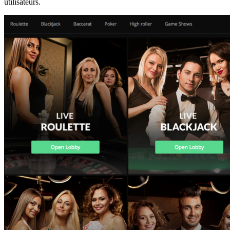
utilisateurs.