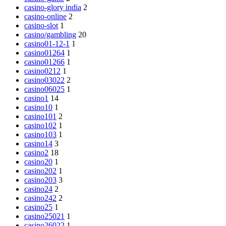
casino-glory india
2
casino-online
2
casino-slot
1
casino/gambling
20
casino01-12-1
1
casino01264
1
casino01266
1
casino0212
1
casino03022
2
casino06025
1
casino1
14
casino10
1
casino101
2
casino102
1
casino103
1
casino14
3
casino2
18
casino20
1
casino202
1
casino203
3
casino24
2
casino242
2
casino25
1
casino25021
1
casino26022
1