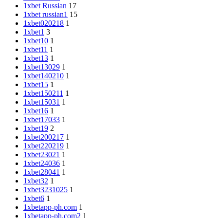
1xbet Russian
17
1xbet russian1
15
1xbet020218
1
1xbet1
3
1xbet10
1
1xbet11
1
1xbet13
1
1xbet13029
1
1xbet140210
1
1xbet15
1
1xbet150211
1
1xbet15031
1
1xbet16
1
1xbet17033
1
1xbet19
2
1xbet200217
1
1xbet220219
1
1xbet23021
1
1xbet24036
1
1xbet28041
1
1xbet32
1
1xbet3231025
1
1xbet6
1
1xbetapp-ph.com
1
1xbetapp-ph.com2
1