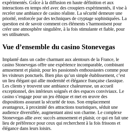
expérimentés. Grâce à la diffusion en haute définition et aux
interactions en temps réel avec des croupiers expérimentés, il vise à
recréer une ambiance de casino réaliste. La sécurité demeure une
priorité, renforcée par des techniques de cryptage sophistiquées. La
question est de savoir comment ces éléments s’harmonisent pour
créer une atmosphère singulière, à la fois stimulante et fiable, pour
ses utilisateurs.
Vue d’ensemble du casino Stonevegas
Implanté dans un cadre charmant aux alentours de la France, le
casino Stonevegas offre une expérience incomparable, combinant
amusement et plaisir, pour les passionnés enthousiastes comme pour
les visiteurs ponctuels. Bien plus qu’un simple établissement, c’est
un lieu élégant qui allie modernité et élégance française classique.
Les clients y trouvent une ambiance chaleureuse, un accueil
exceptionnel, des intérieurs soignés et des espaces conviviaux. Le
casino s’engage pour un jeu éthique et met en œuvre des
dispositions assurant la sécurité de tous. Son emplacement
avantageux, à proximité des attractions touristiques, séduit une
audience diversifiée, augmentant ainsi son charme. Le complexe
Stonevegas allie avec succès amusement et plaisir, ce qui en fait une
lieu de préférence pour ceux qui recherchent à la fois frissons et
élégance dans leurs loisirs.