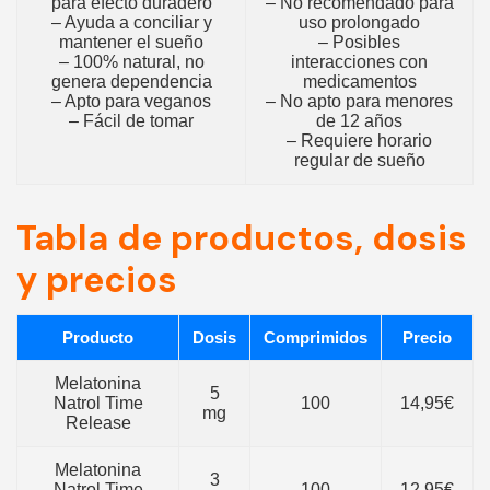
para efecto duradero
– No recomendado para
– Ayuda a conciliar y
uso prolongado
mantener el sueño
– Posibles
– 100% natural, no
interacciones con
genera dependencia
medicamentos
– Apto para veganos
– No apto para menores
– Fácil de tomar
de 12 años
– Requiere horario
regular de sueño
Tabla de productos, dosis
y precios
Producto
Dosis
Comprimidos
Precio
Melatonina
5
Natrol Time
100
14,95€
mg
Release
Melatonina
3
Natrol Time
100
12,95€