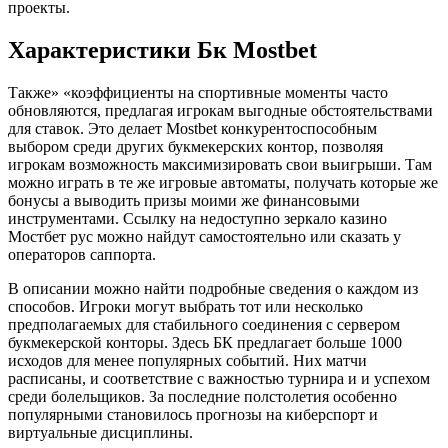
проекты.
Характеристики Бк Mostbet
Также» «коэффициенты на спортивные моменты часто
обновляются, предлагая игрокам выгодные обстоятельствами
для ставок. Это делает Mostbet конкурентоспособным
выбором среди других букмекерских контор, позволяя
игрокам возможность максимизировать свои выигрыши. Там
можно играть в те же игровые автоматы, получать которые же
бонусы а выводить призы моими же финансовыми
инструментами. Ссылку на недоступно зеркало казино
Мостбет рус можно найдут самостоятельно или сказать у
операторов саппорта.
В описании можно найти подробные сведения о каждом из
способов. Игроки могут выбрать тот или несколько
предполагаемых для стабильного соединения с сервером
букмекерской конторы. Здесь БК предлагает больше 1000
исходов для менее популярных событий. Них матчи
расписаны, и соответствие с важностью турнира и и успехом
среди болельщиков. За последние полстолетия особенно
популярными становилось прогнозы на киберспорт и
виртуальные дисциплины.