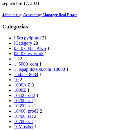
septiembre 17, 2021
Jobot hiring Accounting Manager Real Estate
Categorías
! Без рубрики
31
!Category
28
03_07_NL_AKS
1
08_07_es_work
1
1
22
1_5000_com
1
1_lapapillote08.com_10000
1
1-xbeti18034
1
10
2
1000A Z
3
1000Z
1
10100_sat2
1
10200_sat
1
10390_sat
1
10400_prod2
2
10400_sat
2
10700_sat
1
10Mostbet
1