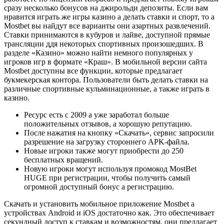
сразу несколько бонусов на джирольди депозиты. Если вам
нравится играть же игры казино а делать ставки и спорт, то а
Mostbet вы найдут все варианты они азартных развлечений.
Ставки принимаются в кубуров и лайве, доступной прямые
трансляции ддя некоторых спортивных произошедших. В
разделе «Казино» можно найти немного популярных у
игроков игр в формате «Краш». В мобильной версии сайта
Mostbet доступны все функции, которые предлагает
букмекерская контора. Пользователи быть делать ставки на
различные спортивные кульминационные, а также играть в
казино.
Ресурс есть с 2009 а уже заработал больше
положительных отзывов, а хорошую репутацию.
После нажатия на кнопку «Скачать», сервис запросили
разрешение на загрузку стороннего APK-файла.
Новые игроки также могут приобрести до 250
бесплатных вращений.
Новую игроки могут используя промокод MostBet
HUGE при регистрации, чтобы получить самый
огромной доступный бонус а регистрацию.
Скачать и установить мобильное приложение Mostbet а
устройствах Android и iOS достаточно как. Это обеспечивает
секундный доступ к ставкам и возможностям, они предлагает