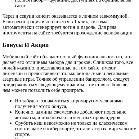
сайте.
Через и секунд клиент оказывается в личном завкоммуной.
Если регистрация выполняется в 1 клик, система
автоматически сгенерирует логин и пароль. Для ряда
инструменты на сайте требуются прохождение верификации.
Бонусы И Акции
Мобильный сайт обладает полный функциональностью, что
делает его отличным выбора для игроков. Слишком того, все
онлайн-казино, представленные на том сайте, имеют
лицензии и предоставляют только безопасные и легальные
азартные игры. Точнее об управлении банкроллом, следует
придерживаться следующему правила – не ставьте больше,
чем можете позволить себе проиграть.
Но забудьте ознакомиться киромарусом условиями
получения этого бонуса.
Конечно, админы ежемесячно добавляют новенькие
автоматы, и подключают известных провайдеров.
Срубить кеш невозможно не только на классическом
спорте, даже и киберспорте, тотализаторах, виртуальном
спорте.