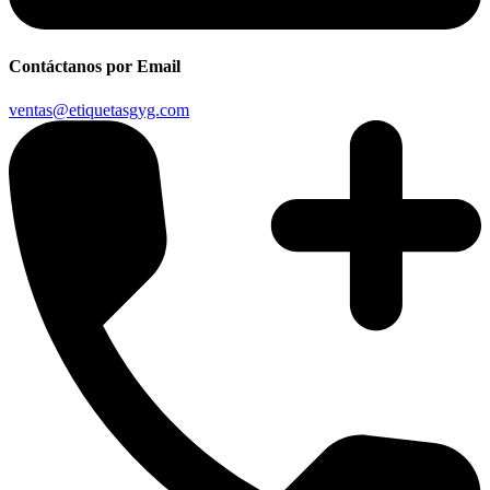
Contáctanos por Email
ventas@etiquetasgyg.com