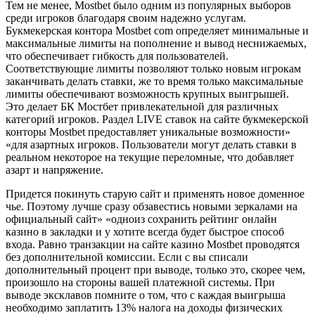
Тем не менее, Mostbet было одним из популярных выборов
среди игроков благодаря своим надежно услугам.
Букмекерская контора Mostbet com определяет минимальные и
максимальные лимиты на пополнение и вывод неснижаемых,
что обеспечивает гибкость для пользователей.
Соответствующие лимиты позволяют только новым игрокам
заканчивать делать ставки, же то время только максимальные
лимиты обеспечивают возможность крупных выигрышей.
Это делает БК Мостбет привлекательной для различных
категорий игроков. Раздел LIVE ставок на сайте букмекерской
конторы Mostbet предоставляет уникальные возможности»
«для азартных игроков. Пользователи могут делать ставки в
реальном некоторое на текущие переломные, что добавляет
азарт и напряжение.
Придется покинуть старую сайт и применять новое доменное
чье. Поэтому лучше сразу обзавестись новыми зеркалами на
официальный сайт» «одноиз сохранить рейтинг онлайн
казино в закладки и у хотите всегда будет быстрое способ
входа. Равно транзакции на сайте казино Mostbet проводятся
без дополнительной комиссии. Если с вы списали
дополнительный процент при выводе, только это, скорее чем,
произошло на стороны вашей платежной системы. При
выводе эксклавов помните о том, что с каждая выигрыша
необходимо заплатить 13% налога на доходы физических