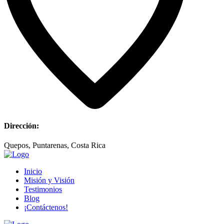
Dirección:
Quepos, Puntarenas, Costa Rica
Inicio
Misión y Visión
Testimonios
Blog
¡Contáctenos!