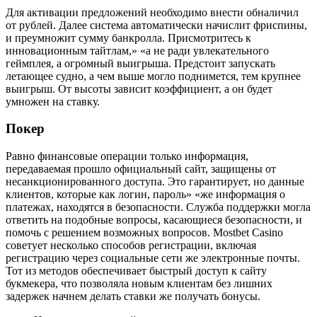
Для активации предложений необходимо внести обналичил
от рублей. Далее система автоматически начислит фриспины,
и преумножит сумму банкролла. Присмотритесь к
инновационным тайтлам,» «а не ради увлекательного
геймплея, а огромный выигрыша. Предстоит запускать
летающее судно, а чем выше могло поднимется, тем крупнее
выигрыш. От высоты зависит коэффициент, а он будет
умножен на ставку.
Покер
Равно финансовые операции только информация,
передаваемая прошло официальный сайт, защищены от
несанкционированного доступа. Это гарантирует, но данные
клиентов, которые как логин, пароль» «же информация о
платежах, находятся в безопасности. Служба поддержки могла
ответить на подобные вопросы, касающиеся безопасности, и
помочь с решением возможных вопросов. Mostbet Casino
советует несколько способов регистрации, включая
регистрацию через социальные сети же электронные почты.
Тот из методов обеспечивает быстрый доступ к сайту
букмекера, что позволяла новым клиентам без лишних
задержек начнем делать ставки же получать бонусы.