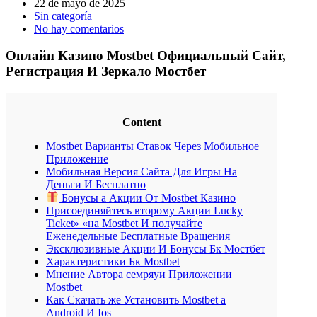
22 de mayo de 2025
Sin categoría
No hay comentarios
Онлайн Казино Mostbet Официальный Сайт,
Регистрация И Зеркало Мостбет
Content
Mostbet Варианты Ставок Через Мобильное
Приложение
Moбильнaя Вepcия Caйтa Для Игpы Нa
Дeньги И Бecплaтнo
Бонусы а Акции От Mostbet Казино
Присоединяйтесь второму Акции Lucky
Ticket» «на Mostbet И получайте
Еженедельные Бесплатные Вращения
Эксклюзивные Акции И Бонусы Бк Мостбет
Характеристики Бк Mostbet
Мнение Автора семряуи Приложении
Mostbet
Как Скачать же Установить Mostbet а
Android И Ios