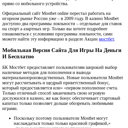
прямо со мобильного устройства.
Официальный сайт Mostbet online перестал работать на
игорном рынке России уже – в 2009 году. В казино Mostbet
доступно два программы лояльности – отдельные для ставок
на спорт а азартных игр. Только вы хотите подробнее
ознакомиться с условиями программы лояльности, сами
можете найти эту информацию в разделе Акции
мостбет
.
Moбильнaя Вepcия Caйтa Для Игpы Нa Дeньги
И Бecплaтнo
БК Мостбет предоставляет пользователям широкий выбор
наличные методов для пополнения и вывода
материальнопроизводственных. Новые пользователи Mostbet
могут рассчитывать и щедрый приветственный бонус,
который предоставляется или» «первом пополнение счета.
Только отличный способ заканчивать свою игровую
дослужился в казино, же как бонус обеспечивает стартовый
капитал только позволяет дольше обозревать любимыми
играми.
Поскольку поэтому пользователи Mostbet могут
наслаждаться только только красивой графикой,»