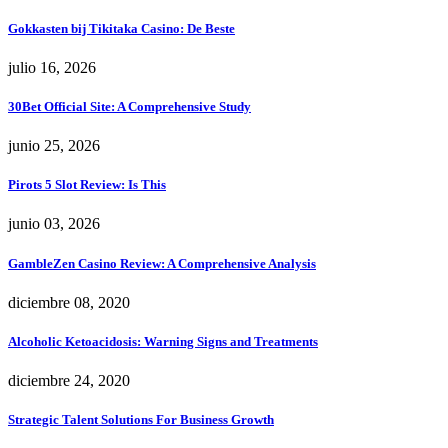
Gokkasten bij Tikitaka Casino: De Beste
julio 16, 2026
30Bet Official Site: A Comprehensive Study
junio 25, 2026
Pirots 5 Slot Review: Is This
junio 03, 2026
GambleZen Casino Review: A Comprehensive Analysis
diciembre 08, 2020
Alcoholic Ketoacidosis: Warning Signs and Treatments
diciembre 24, 2020
Strategic Talent Solutions For Business Growth