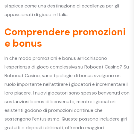
si spicca come una destinazione di eccellenza per gli
appassionati di gioco in Italia.
Comprendere promozioni
e bonus
In che modo promozioni e bonus arricchiscono
l’esperienza di gioco complessiva su Robocat Casino? Su
Robocat Casino, varie tipologie di bonus svolgono un
ruolo importante nell’attirare i giocatori e incrementare il
loro piacere. I nuovi giocatori sono spesso benvenuti con
sostanziosi bonus di benvenuto, mentre i giocatori
esistenti godono di promozioni continue che
sostengono l’entusiasmo. Queste possono includere giri
gratuiti o depositi abbinati, offrendo maggiori