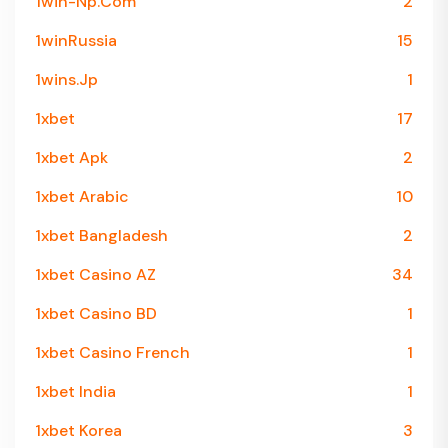
1win-Np.com
2
1winRussia
15
1wins.jp
1
1xbet
17
1xbet Apk
2
1xbet Arabic
10
1xbet Bangladesh
2
1xbet Casino AZ
34
1xbet Casino BD
1
1xbet Casino French
1
1xbet India
1
1xbet Korea
3