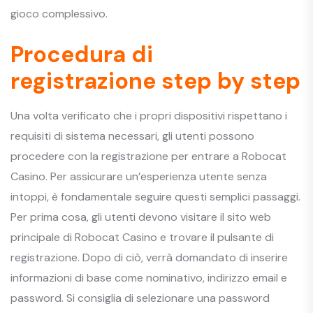
gioco complessivo.
Procedura di
registrazione step by step
Una volta verificato che i propri dispositivi rispettano i
requisiti di sistema necessari, gli utenti possono
procedere con la registrazione per entrare a Robocat
Casino. Per assicurare un’esperienza utente senza
intoppi, è fondamentale seguire questi semplici passaggi.
Per prima cosa, gli utenti devono visitare il sito web
principale di Robocat Casino e trovare il pulsante di
registrazione. Dopo di ciò, verrà domandato di inserire
informazioni di base come nominativo, indirizzo email e
password. Si consiglia di selezionare una password