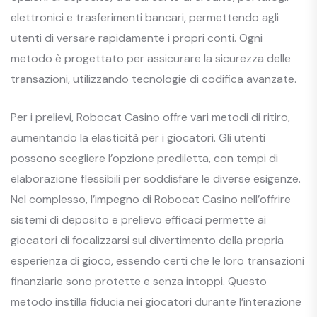
elettronici e trasferimenti bancari, permettendo agli
utenti di versare rapidamente i propri conti. Ogni
metodo è progettato per assicurare la sicurezza delle
transazioni, utilizzando tecnologie di codifica avanzate.
Per i prelievi, Robocat Casino offre vari metodi di ritiro,
aumentando la elasticità per i giocatori. Gli utenti
possono scegliere l’opzione prediletta, con tempi di
elaborazione flessibili per soddisfare le diverse esigenze.
Nel complesso, l’impegno di Robocat Casino nell’offrire
sistemi di deposito e prelievo efficaci permette ai
giocatori di focalizzarsi sul divertimento della propria
esperienza di gioco, essendo certi che le loro transazioni
finanziarie sono protette e senza intoppi. Questo
metodo instilla fiducia nei giocatori durante l’interazione