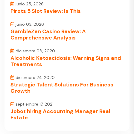
junio 25, 2026
Pirots 5 Slot Review: Is This
junio 03, 2026
GambleZen Casino Review: A
Comprehensive Analysis
diciembre 08, 2020
Alcoholic Ketoacidosis: Warning Signs and
Treatments
diciembre 24, 2020
Strategic Talent Solutions For Business
Growth
septiembre 17, 2021
Jobot hiring Accounting Manager Real
Estate