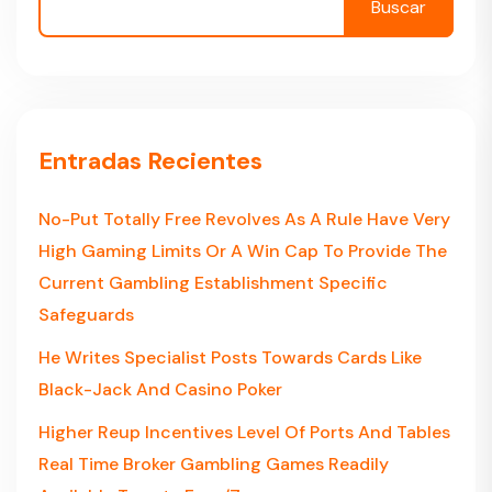
Buscar
Entradas Recientes
No-Put Totally Free Revolves As A Rule Have Very
High Gaming Limits Or A Win Cap To Provide The
Current Gambling Establishment Specific
Safeguards
He Writes Specialist Posts Towards Cards Like
Black-Jack And Casino Poker
Higher Reup Incentives Level Of Ports And Tables
Real Time Broker Gambling Games Readily