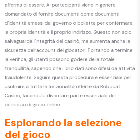
afferma di essere. Ai partecipanti viene in genere
domandato di fornire documenti come documenti
d’identità emessi dal governo o bollette per confermare
la propria identità e il proprio indirizzo. Questo non solo
salvaguarda l’integrità del casinò, ma aumenta anche la
sicurezza dell’account dei giocatori. Portando a termine
la verifica, gli utenti possono godere della totale
tranquillità, sapendo che i loro dati sono difesi da attività
fraudolente. Seguire questa procedura è essenziale per
usufruire a tutte le funzionalità offerte da Robocat
Casino, facendolo diventare parte essenziale del
percorso di gioco online.
Esplorando la selezione
del gioco