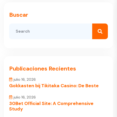
Buscar
Publicaciones Recientes
julio 16, 2026
Gokkasten bij Tikitaka Casino: De Beste
julio 16, 2026
30Bet Official Site: A Comprehensive
Study