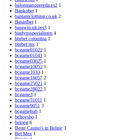
balonmanopereda.es2
1
Bankobet
1
bantamclothing.co.uk
2
Basaribet
1
basswin.uk.net3
1
batdynsspecialisten
4
bbrbet colombia
1
bbrbet mx
1
bcgame01022
1
bcgame01041
1
bcgame03025
1
bcgame10052
1
bcgame1033
1
bcgame16057
2
bcgame25021
1
bcgame28022
1
bcgame3
1
bcgame31011
1
bcgame9051
3
bcgamehub
1
behovsbo
1
belong
6
Beste Casino's in Belgie
3
Bet Mex
1