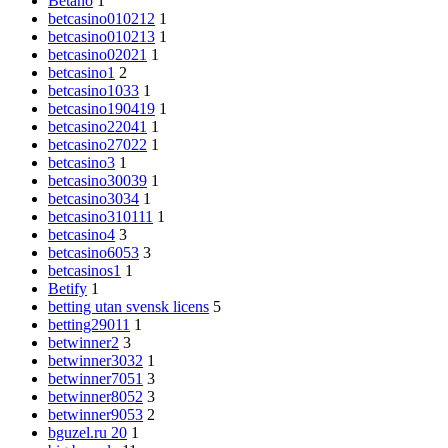
Betano
1
betcasino010212
1
betcasino010213
1
betcasino02021
1
betcasino1
2
betcasino1033
1
betcasino190419
1
betcasino22041
1
betcasino27022
1
betcasino3
1
betcasino30039
1
betcasino3034
1
betcasino310111
1
betcasino4
3
betcasino6053
3
betcasinos1
1
Betify
1
betting utan svensk licens
5
betting29011
1
betwinner2
3
betwinner3032
1
betwinner7051
3
betwinner8052
3
betwinner9053
2
bguzel.ru 20
1