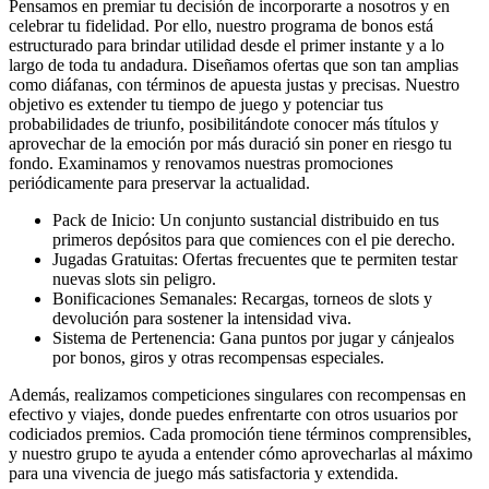
Pensamos en premiar tu decisión de incorporarte a nosotros y en
celebrar tu fidelidad. Por ello, nuestro programa de bonos está
estructurado para brindar utilidad desde el primer instante y a lo
largo de toda tu andadura. Diseñamos ofertas que son tan amplias
como diáfanas, con términos de apuesta justas y precisas. Nuestro
objetivo es extender tu tiempo de juego y potenciar tus
probabilidades de triunfo, posibilitándote conocer más títulos y
aprovechar de la emoción por más duració sin poner en riesgo tu
fondo. Examinamos y renovamos nuestras promociones
periódicamente para preservar la actualidad.
Pack de Inicio: Un conjunto sustancial distribuido en tus
primeros depósitos para que comiences con el pie derecho.
Jugadas Gratuitas: Ofertas frecuentes que te permiten testar
nuevas slots sin peligro.
Bonificaciones Semanales: Recargas, torneos de slots y
devolución para sostener la intensidad viva.
Sistema de Pertenencia: Gana puntos por jugar y cánjealos
por bonos, giros y otras recompensas especiales.
Además, realizamos competiciones singulares con recompensas en
efectivo y viajes, donde puedes enfrentarte con otros usuarios por
codiciados premios. Cada promoción tiene términos comprensibles,
y nuestro grupo te ayuda a entender cómo aprovecharlas al máximo
para una vivencia de juego más satisfactoria y extendida.