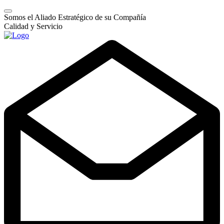
Somos el Aliado Estratégico de su Compañía
Calidad y Servicio