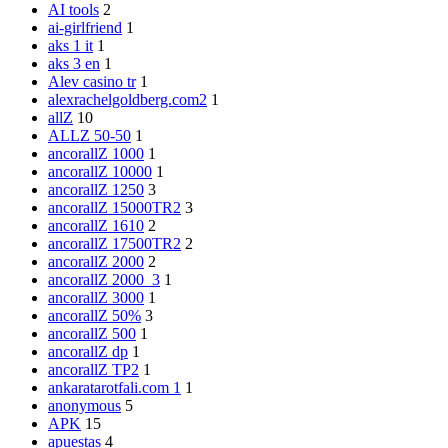
AI tools
2
ai-girlfriend
1
aks 1 it
1
aks 3 en
1
Alev casino tr
1
alexrachelgoldberg.com2
1
allZ
10
ALLZ 50-50
1
ancorallZ 1000
1
ancorallZ 10000
1
ancorallZ 1250
3
ancorallZ 15000TR2
3
ancorallZ 1610
2
ancorallZ 17500TR2
2
ancorallZ 2000
2
ancorallZ 2000_3
1
ancorallZ 3000
1
ancorallZ 50%
3
ancorallZ 500
1
ancorallZ dp
1
ancorallZ TP2
1
ankaratarotfali.com 1
1
anonymous
5
APK
15
apuestas
4