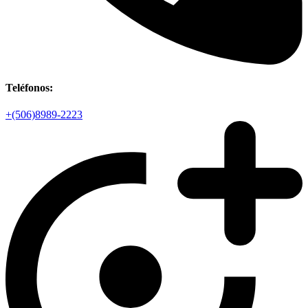
Teléfonos:
+(506)8989-2223