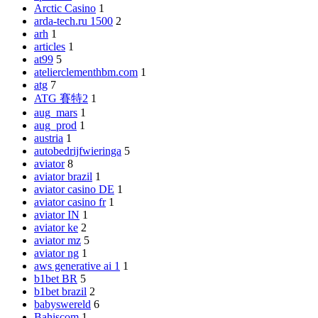
Arctic Casino
1
arda-tech.ru 1500
2
arh
1
articles
1
at99
5
atelierclementhbm.com
1
atg
7
ATG 賽特2
1
aug_mars
1
aug_prod
1
austria
1
autobedrijfwieringa
5
aviator
8
aviator brazil
1
aviator casino DE
1
aviator casino fr
1
aviator IN
1
aviator ke
2
aviator mz
5
aviator ng
1
aws generative ai 1
1
b1bet BR
5
b1bet brazil
2
babyswereld
6
Bahiscom
1