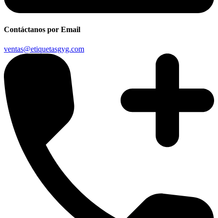
Contáctanos por Email
ventas@etiquetasgyg.com