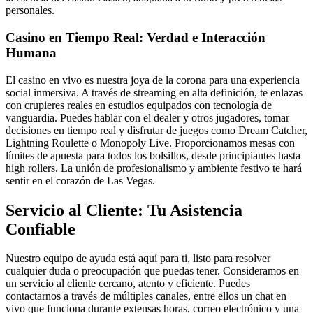
personales.
Casino en Tiempo Real: Verdad e Interacción
Humana
El casino en vivo es nuestra joya de la corona para una experiencia
social inmersiva. A través de streaming en alta definición, te enlazas
con crupieres reales en estudios equipados con tecnología de
vanguardia. Puedes hablar con el dealer y otros jugadores, tomar
decisiones en tiempo real y disfrutar de juegos como Dream Catcher,
Lightning Roulette o Monopoly Live. Proporcionamos mesas con
límites de apuesta para todos los bolsillos, desde principiantes hasta
high rollers. La unión de profesionalismo y ambiente festivo te hará
sentir en el corazón de Las Vegas.
Servicio al Cliente: Tu Asistencia
Confiable
Nuestro equipo de ayuda está aquí para ti, listo para resolver
cualquier duda o preocupación que puedas tener. Consideramos en
un servicio al cliente cercano, atento y eficiente. Puedes
contactarnos a través de múltiples canales, entre ellos un chat en
vivo que funciona durante extensas horas, correo electrónico y una