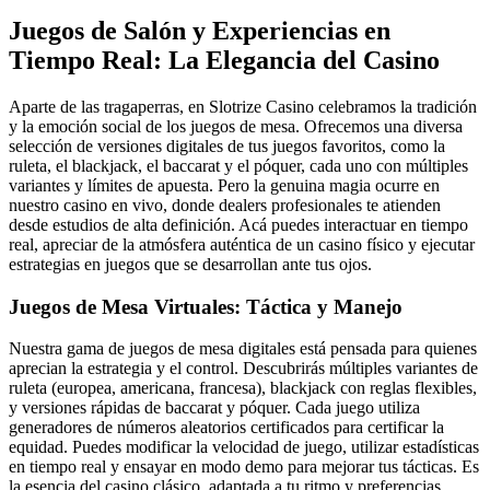
Juegos de Salón y Experiencias en
Tiempo Real: La Elegancia del Casino
Aparte de las tragaperras, en Slotrize Casino celebramos la tradición
y la emoción social de los juegos de mesa. Ofrecemos una diversa
selección de versiones digitales de tus juegos favoritos, como la
ruleta, el blackjack, el baccarat y el póquer, cada uno con múltiples
variantes y límites de apuesta. Pero la genuina magia ocurre en
nuestro casino en vivo, donde dealers profesionales te atienden
desde estudios de alta definición. Acá puedes interactuar en tiempo
real, apreciar de la atmósfera auténtica de un casino físico y ejecutar
estrategias en juegos que se desarrollan ante tus ojos.
Juegos de Mesa Virtuales: Táctica y Manejo
Nuestra gama de juegos de mesa digitales está pensada para quienes
aprecian la estrategia y el control. Descubrirás múltiples variantes de
ruleta (europea, americana, francesa), blackjack con reglas flexibles,
y versiones rápidas de baccarat y póquer. Cada juego utiliza
generadores de números aleatorios certificados para certificar la
equidad. Puedes modificar la velocidad de juego, utilizar estadísticas
en tiempo real y ensayar en modo demo para mejorar tus tácticas. Es
la esencia del casino clásico, adaptada a tu ritmo y preferencias