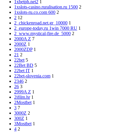
1xbetph.net2
1
1xslots-casino.ruralisation.ru 1500
2
1xslots-ru.co.com 600
2
2
12
2_chickenroad.net.gr_10000
1
2_europe-today.ru 1win 7000 RU
1
2_www.mystical-fire.de_5000
2
2000A Z
7
2000Z
1
2000ZDP
1
21
2
22bet
5
22Bet BD
5
22bet IT
1
22bet-slovenia.com
1
2346
2
26
3
2999A Z
1
2ifilm.hr
1
2Mostbet
1
3
7
3000Z
2
300Z
1
3Mostbet
1
4
2