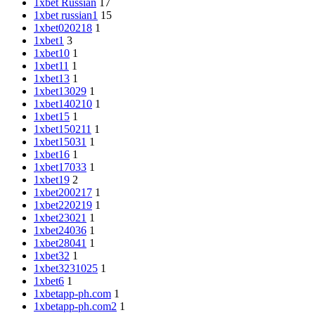
1xbet Russian
17
1xbet russian1
15
1xbet020218
1
1xbet1
3
1xbet10
1
1xbet11
1
1xbet13
1
1xbet13029
1
1xbet140210
1
1xbet15
1
1xbet150211
1
1xbet15031
1
1xbet16
1
1xbet17033
1
1xbet19
2
1xbet200217
1
1xbet220219
1
1xbet23021
1
1xbet24036
1
1xbet28041
1
1xbet32
1
1xbet3231025
1
1xbet6
1
1xbetapp-ph.com
1
1xbetapp-ph.com2
1