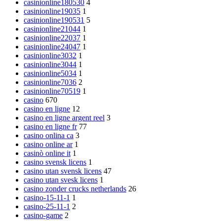
casinionline180530
4
casinionline19035
1
casinionline190531
5
casinionline21044
1
casinionline22037
1
casinionline24047
1
casinionline3032
1
casinionline3044
1
casinionline5034
1
casinionline7036
2
casinionline70519
1
casino
670
casino en ligne
12
casino en ligne argent reel
3
casino en ligne fr
77
casino onlina ca
3
casino online ar
1
casinò online it
1
casino svensk licens
1
casino utan svensk licens
47
casino utan svesk licens
1
casino zonder crucks netherlands
26
casino-15-11-1
1
casino-25-11-1
2
casino-game
2