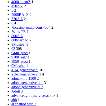
4000 ancorZ
1
450A Z
2
5
2
5000BA_Z
2
530A Z
2
6
4
7kcasinojam.co.com 4004
2
7slots TR
1
800A Z
1
888starz bd
2
8Mostbet
1
92
308
9440_prod
1
9700_sat2
1
9950_prod
1
9Mostbet
1
a16z generative ai
16
a16z generative ai 1
4
admtoki.ru 1500
2
adobe generative ai 1
3
adobe generative ai 2
1
Adult
3
advancedgroupservices.co.uk
1
ahh
1
ai chatbot bard 3
1