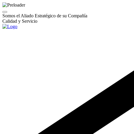
Somos el Aliado Estratégico de su Compañía
Calidad y Servicio