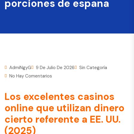
porciones de espana
AdmiNgyG
9 De Julio De 2026
Sin Categoría
No Hay Comentarios
Los excelentes casinos
online que utilizan dinero
cierto referente a EE. UU.
(2025)