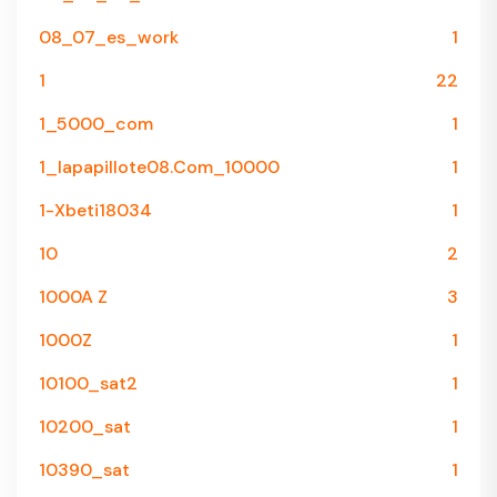
08_07_es_work
1
1
22
1_5000_com
1
1_lapapillote08.com_10000
1
1-Xbeti18034
1
10
2
1000A Z
3
1000Z
1
10100_sat2
1
10200_sat
1
10390_sat
1