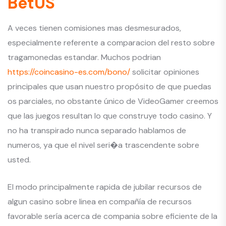
BetUS
A veces tienen comisiones mas desmesurados,
especialmente referente a comparacion del resto sobre
tragamonedas estandar. Muchos podrian
https://coincasino-es.com/bono/
solicitar opiniones
principales que usan nuestro propósito de que puedas
os parciales, no obstante único de VideoGamer creemos
que las juegos resultan lo que construye todo casino. Y
no ha transpirado nunca separado hablamos de
numeros, ya que el nivel seri�a trascendente sobre
usted.
El modo principalmente rapida de jubilar recursos de
algun casino sobre linea en compañía de recursos
favorable serí­a acerca de compania sobre eficiente de la