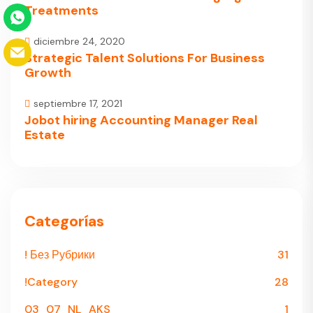
Treatments
diciembre 24, 2020
Strategic Talent Solutions For Business
Growth
septiembre 17, 2021
Jobot hiring Accounting Manager Real
Estate
Categorías
! Без Рубрики
31
!Category
28
03_07_NL_AKS
1