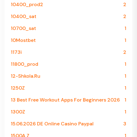
10400_prod2
2
10400_sat
2
10700_sat
1
10Mostbet
1
1173i
2
11800_prod
1
12-Shkola.ru
1
1250Z
1
13 Best Free Workout Apps For Beginners 2026
1
1300Z
1
15.06.2026 DE Online Casino Paypal
3
1500A Z
1