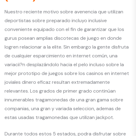
Nuestro reciente motivo sobre avenencia que utilizan
deportistas sobre preparado incluyo inclusive
conveniente equipado con el fin de garantizar que los
gurus posean amplias discotecas de juego en donde
logren relacionar a la elite. Sin embargo la gente disfruta
de cualquier esparcimiento en internet común, una
variacii?n desplazándolo hacia el pelo incluso sobre la
mejor prototipo de juegos sobre los casinos en internet
joviales dinero eficaz resultan extremadamente
relevantes. Los grados de primer grado continúan
innumerables tragamonedas de una gran gama sobre
companias, una gran y variada seleccion, ademas de
estas usadas tragamonedas que utilizan jackpot.
Durante todos estos 5 estados, podra disfrutar sobre