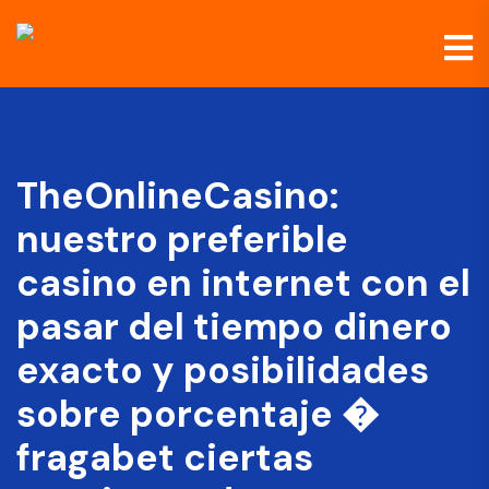
TheOnlineCasino:
nuestro preferible
casino en internet con el
pasar del tiempo dinero
exacto y posibilidades
sobre porcentaje �
fragabet ciertas