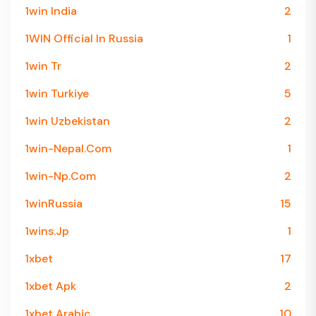
1win India
2
1WIN Official In Russia
1
1win Tr
2
1win Turkiye
5
1win Uzbekistan
2
1win-Nepal.com
1
1win-Np.com
2
1winRussia
15
1wins.jp
1
1xbet
17
1xbet Apk
2
1xbet Arabic
10