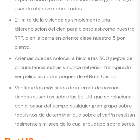
usando objetivo sobre todos.
El limite de la vivienda es simplemente una
diferenciacion del cien para ciento así­ como nuestro
RTP, o en la barra en oriente clase nuestro 5 por
ciento.
Ademas puedes colocar a bicicletas 500 juegos de
circunstancia extras y nunca deberían transpirado
ver peliculas sobre poquer de el Nuts Casino.
Verifique los más sitios de internet de casinos
tiendas suscritos sobre las EE. UU. que se relacione
con el pasar del tiempo cualquier gran grupo sobre
requisitos de determinar que sobre el varí³n resultan
realmente similares de lo cual arquetipo sobre seres.