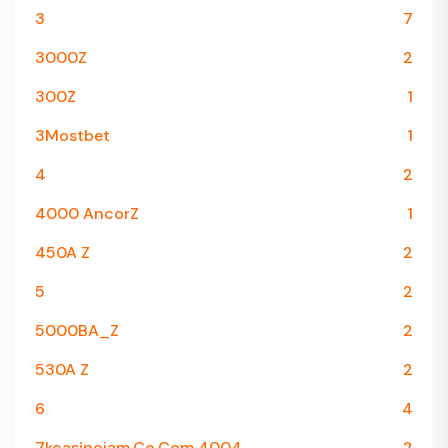
3
7
3000Z
2
300Z
1
3Mostbet
1
4
2
4000 AncorZ
1
450A Z
2
5
2
5000BA_Z
2
530A Z
2
6
4
7kcasinojam.co.com 4004
2