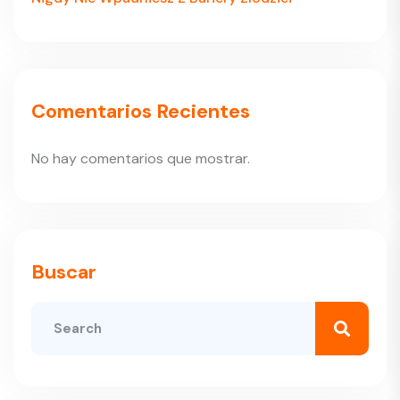
Comentarios Recientes
No hay comentarios que mostrar.
Buscar