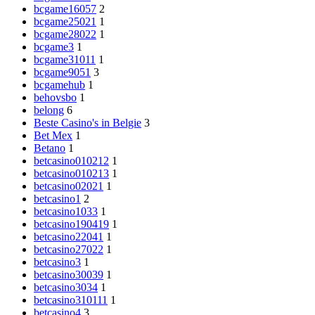
bcgame16057
2
bcgame25021
1
bcgame28022
1
bcgame3
1
bcgame31011
1
bcgame9051
3
bcgamehub
1
behovsbo
1
belong
6
Beste Casino's in Belgie
3
Bet Mex
1
Betano
1
betcasino010212
1
betcasino010213
1
betcasino02021
1
betcasino1
2
betcasino1033
1
betcasino190419
1
betcasino22041
1
betcasino27022
1
betcasino3
1
betcasino30039
1
betcasino3034
1
betcasino310111
1
betcasino4
3