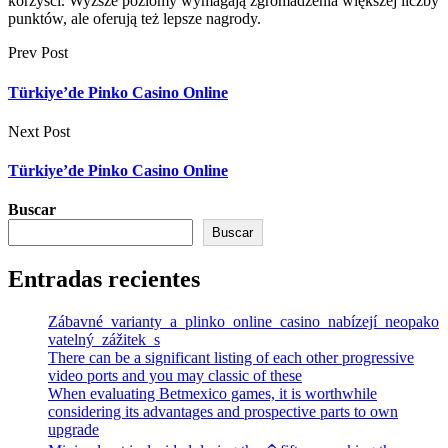
korzyści. Wyższe poziomy wymagają zgromadzenia większej liczby
punktów, ale oferują też lepsze nagrody.
Prev Post
Türkiye’de Pinko Casino Online
Next Post
Türkiye’de Pinko Casino Online
Buscar
Buscar
Entradas recientes
Zábavné_varianty_a_plinko_online_casino_nabízejí_neopako
vatelný_zážitek_s
There can be a significant listing of each other progressive
video ports and you may classic of these
When evaluating Betmexico games, it is worthwhile
considering its advantages and prospective parts to own
upgrade