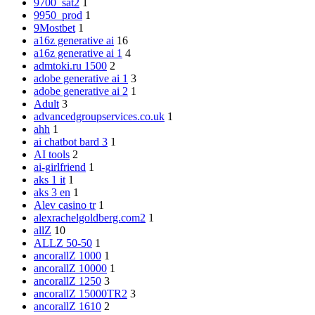
9700_sat2
1
9950_prod
1
9Mostbet
1
a16z generative ai
16
a16z generative ai 1
4
admtoki.ru 1500
2
adobe generative ai 1
3
adobe generative ai 2
1
Adult
3
advancedgroupservices.co.uk
1
ahh
1
ai chatbot bard 3
1
AI tools
2
ai-girlfriend
1
aks 1 it
1
aks 3 en
1
Alev casino tr
1
alexrachelgoldberg.com2
1
allZ
10
ALLZ 50-50
1
ancorallZ 1000
1
ancorallZ 10000
1
ancorallZ 1250
3
ancorallZ 15000TR2
3
ancorallZ 1610
2