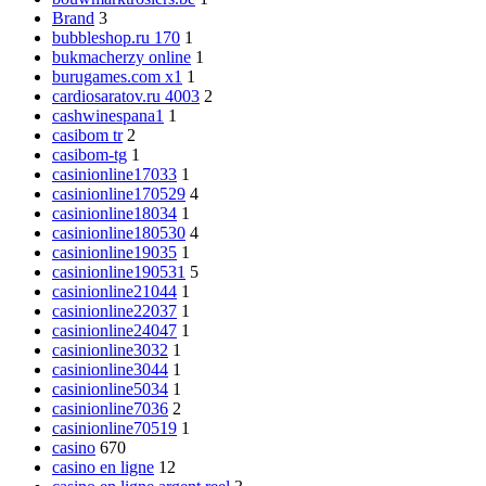
Brand
3
bubbleshop.ru 170
1
bukmacherzy online
1
burugames.com x1
1
cardiosaratov.ru 4003
2
cashwinespana1
1
casibom tr
2
casibom-tg
1
casinionline17033
1
casinionline170529
4
casinionline18034
1
casinionline180530
4
casinionline19035
1
casinionline190531
5
casinionline21044
1
casinionline22037
1
casinionline24047
1
casinionline3032
1
casinionline3044
1
casinionline5034
1
casinionline7036
2
casinionline70519
1
casino
670
casino en ligne
12