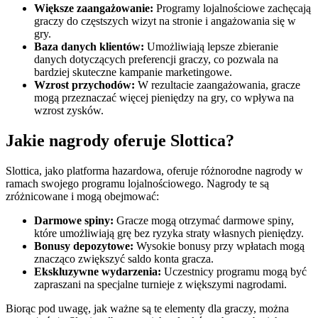
Większe zaangażowanie:
Programy lojalnościowe zachęcają
graczy do częstszych wizyt na stronie i angażowania się w
gry.
Baza danych klientów:
Umożliwiają lepsze zbieranie
danych dotyczących preferencji graczy, co pozwala na
bardziej skuteczne kampanie marketingowe.
Wzrost przychodów:
W rezultacie zaangażowania, gracze
mogą przeznaczać więcej pieniędzy na gry, co wpływa na
wzrost zysków.
Jakie nagrody oferuje Slottica?
Slottica, jako platforma hazardowa, oferuje różnorodne nagrody w
ramach swojego programu lojalnościowego. Nagrody te są
zróżnicowane i mogą obejmować:
Darmowe spiny:
Gracze mogą otrzymać darmowe spiny,
które umożliwiają grę bez ryzyka straty własnych pieniędzy.
Bonusy depozytowe:
Wysokie bonusy przy wpłatach mogą
znacząco zwiększyć saldo konta gracza.
Ekskluzywne wydarzenia:
Uczestnicy programu mogą być
zapraszani na specjalne turnieje z większymi nagrodami.
Biorąc pod uwagę, jak ważne są te elementy dla graczy, można