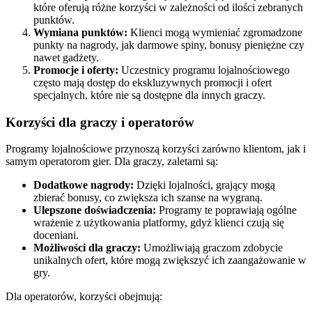
które oferują różne korzyści w zależności od ilości zebranych
punktów.
Wymiana punktów:
Klienci mogą wymieniać zgromadzone
punkty na nagrody, jak darmowe spiny, bonusy pieniężne czy
nawet gadżety.
Promocje i oferty:
Uczestnicy programu lojalnościowego
często mają dostęp do ekskluzywnych promocji i ofert
specjalnych, które nie są dostępne dla innych graczy.
Korzyści dla graczy i operatorów
Programy lojalnościowe przynoszą korzyści zarówno klientom, jak i
samym operatorom gier. Dla graczy, zaletami są:
Dodatkowe nagrody:
Dzięki lojalności, grający mogą
zbierać bonusy, co zwiększa ich szanse na wygraną.
Ulepszone doświadczenia:
Programy te poprawiają ogólne
wrażenie z użytkowania platformy, gdyż klienci czują się
doceniani.
Możliwości dla graczy:
Umożliwiają graczom zdobycie
unikalnych ofert, które mogą zwiększyć ich zaangażowanie w
gry.
Dla operatorów, korzyści obejmują: