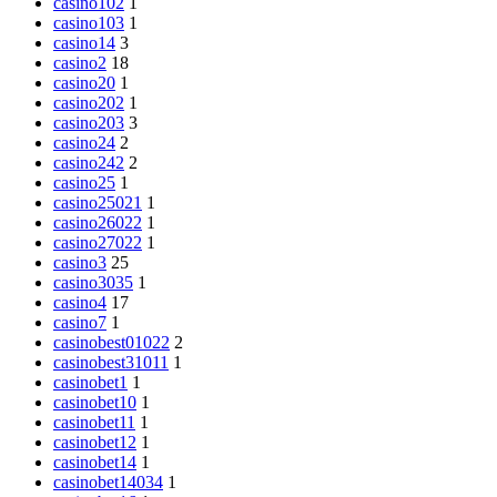
casino102
1
casino103
1
casino14
3
casino2
18
casino20
1
casino202
1
casino203
3
casino24
2
casino242
2
casino25
1
casino25021
1
casino26022
1
casino27022
1
casino3
25
casino3035
1
casino4
17
casino7
1
casinobest01022
2
casinobest31011
1
casinobet1
1
casinobet10
1
casinobet11
1
casinobet12
1
casinobet14
1
casinobet14034
1