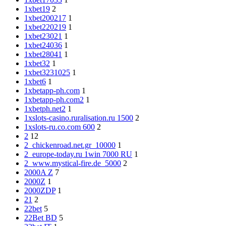
1xbet19
2
1xbet200217
1
1xbet220219
1
1xbet23021
1
1xbet24036
1
1xbet28041
1
1xbet32
1
1xbet3231025
1
1xbet6
1
1xbetapp-ph.com
1
1xbetapp-ph.com2
1
1xbetph.net2
1
1xslots-casino.ruralisation.ru 1500
2
1xslots-ru.co.com 600
2
2
12
2_chickenroad.net.gr_10000
1
2_europe-today.ru 1win 7000 RU
1
2_www.mystical-fire.de_5000
2
2000A Z
7
2000Z
1
2000ZDP
1
21
2
22bet
5
22Bet BD
5