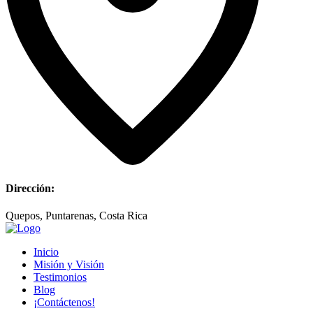
Dirección:
Quepos, Puntarenas, Costa Rica
Inicio
Misión y Visión
Testimonios
Blog
¡Contáctenos!