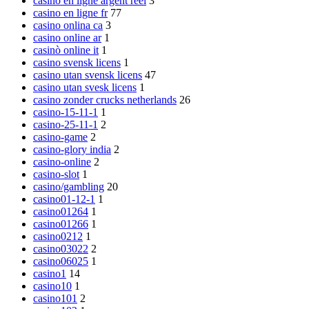
casino en ligne argent reel
3
casino en ligne fr
77
casino onlina ca
3
casino online ar
1
casinò online it
1
casino svensk licens
1
casino utan svensk licens
47
casino utan svesk licens
1
casino zonder crucks netherlands
26
casino-15-11-1
1
casino-25-11-1
2
casino-game
2
casino-glory india
2
casino-online
2
casino-slot
1
casino/gambling
20
casino01-12-1
1
casino01264
1
casino01266
1
casino0212
1
casino03022
2
casino06025
1
casino1
14
casino10
1
casino101
2