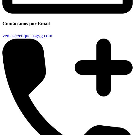
Contáctanos por Email
ventas@etiquetasgyg.com