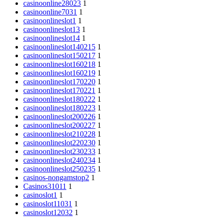
casinoonline28023
1
casinoonline7031
1
casinoonlineslot1
1
casinoonlineslot13
1
casinoonlineslot14
1
casinoonlineslot140215
1
casinoonlineslot150217
1
casinoonlineslot160218
1
casinoonlineslot160219
1
casinoonlineslot170220
1
casinoonlineslot170221
1
casinoonlineslot180222
1
casinoonlineslot180223
1
casinoonlineslot200226
1
casinoonlineslot200227
1
casinoonlineslot210228
1
casinoonlineslot220230
1
casinoonlineslot230233
1
casinoonlineslot240234
1
casinoonlineslot250235
1
casinos-nongamstop2
1
Casinos31011
1
casinoslot1
1
casinoslot11031
1
casinoslot12032
1