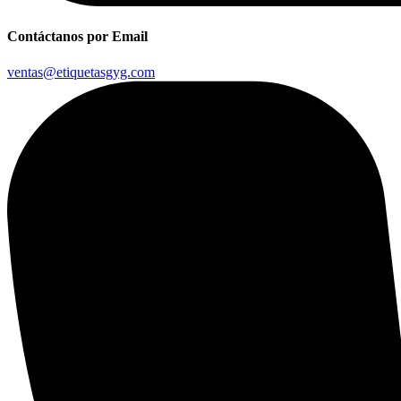
Contáctanos por Email
ventas@etiquetasgyg.com