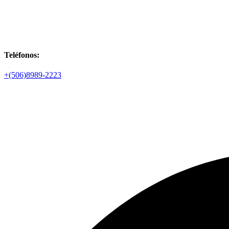
Teléfonos:
+(506)8989-2223