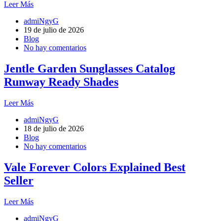
Leer Más
admiNgyG
19 de julio de 2026
Blog
No hay comentarios
Jentle Garden Sunglasses Catalog
Runway Ready Shades
Leer Más
admiNgyG
18 de julio de 2026
Blog
No hay comentarios
Vale Forever Colors Explained Best
Seller
Leer Más
admiNgyG