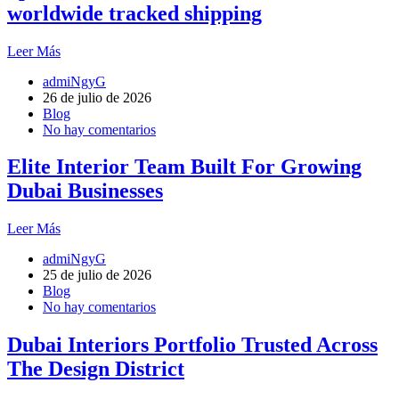
worldwide tracked shipping
Leer Más
admiNgyG
26 de julio de 2026
Blog
No hay comentarios
Elite Interior Team Built For Growing
Dubai Businesses
Leer Más
admiNgyG
25 de julio de 2026
Blog
No hay comentarios
Dubai Interiors Portfolio Trusted Across
The Design District