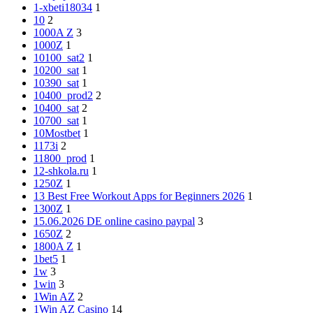
1-xbeti18034
1
10
2
1000A Z
3
1000Z
1
10100_sat2
1
10200_sat
1
10390_sat
1
10400_prod2
2
10400_sat
2
10700_sat
1
10Mostbet
1
1173i
2
11800_prod
1
12-shkola.ru
1
1250Z
1
13 Best Free Workout Apps for Beginners 2026
1
1300Z
1
15.06.2026 DE online casino paypal
3
1650Z
2
1800A Z
1
1bet5
1
1w
3
1win
3
1Win AZ
2
1Win AZ Casino
14