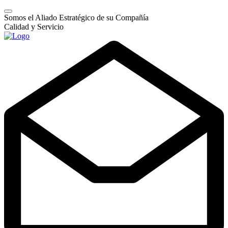
Somos el Aliado Estratégico de su Compañía
Calidad y Servicio