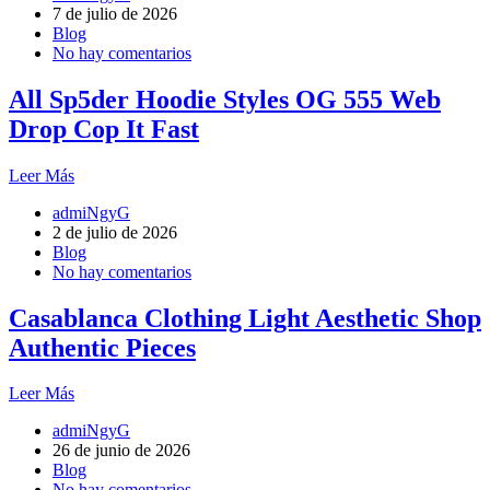
7 de julio de 2026
Blog
No hay comentarios
All Sp5der Hoodie Styles OG 555 Web
Drop Cop It Fast
Leer Más
admiNgyG
2 de julio de 2026
Blog
No hay comentarios
Casablanca Clothing Light Aesthetic Shop
Authentic Pieces
Leer Más
admiNgyG
26 de junio de 2026
Blog
No hay comentarios