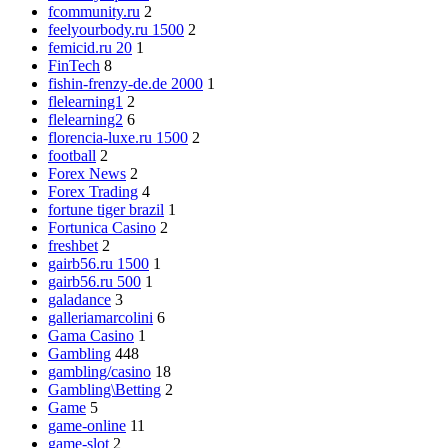
fcommunity.ru
2
feelyourbody.ru 1500
2
femicid.ru 20
1
FinTech
8
fishin-frenzy-de.de 2000
1
flelearning1
2
flelearning2
6
florencia-luxe.ru 1500
2
football
2
Forex News
2
Forex Trading
4
fortune tiger brazil
1
Fortunica Casino
2
freshbet
2
gairb56.ru 1500
1
gairb56.ru 500
1
galadance
3
galleriamarcolini
6
Gama Casino
1
Gambling
448
gambling/casino
18
Gambling\Betting
2
Game
5
game-online
11
game-slot
2