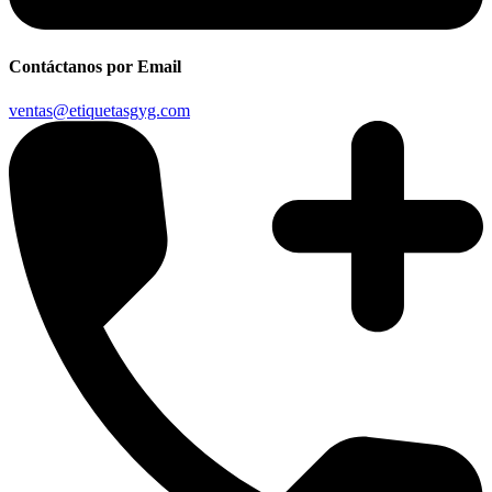
Contáctanos por Email
ventas@etiquetasgyg.com