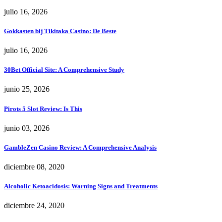
julio 16, 2026
Gokkasten bij Tikitaka Casino: De Beste
julio 16, 2026
30Bet Official Site: A Comprehensive Study
junio 25, 2026
Pirots 5 Slot Review: Is This
junio 03, 2026
GambleZen Casino Review: A Comprehensive Analysis
diciembre 08, 2020
Alcoholic Ketoacidosis: Warning Signs and Treatments
diciembre 24, 2020