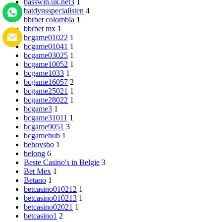
basswin.uk.net3
1
batdynsspecialisten
4
bbrbet colombia
1
bbrbet mx
1
bcgame01022
1
bcgame01041
1
bcgame03025
1
bcgame10052
1
bcgame1033
1
bcgame16057
2
bcgame25021
1
bcgame28022
1
bcgame3
1
bcgame31011
1
bcgame9051
3
bcgamehub
1
behovsbo
1
belong
6
Beste Casino's in Belgie
3
Bet Mex
1
Betano
1
betcasino010212
1
betcasino010213
1
betcasino02021
1
betcasino1
2