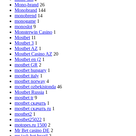
Mono-brand
26
Monobrand
144
monobrend
14
monogame
1
monoslot
9
Monsterwin Casino
1
Mostbet
11
Mostbet 3
1
Mostbet AZ
1
Mostbet Casino AZ
20
Mostbet en (2
1
mostbet GR
2
mostbet hungary
1
mostbet italy
1
mostbet norway
4
mostbet ozbekistonda
46
Mostbet Russia
1
mostbet tr
9
mostbet скачать
1
mostbet скачать ru
1
mostbet2
1
mostbet25022
1
motopes.ru 1500
2
Mr Bet casino DE
2
mr jack bet brazil
2