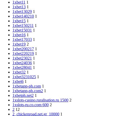
1xbet11
1
1xbet13
1
1xbet13029
1
1xbet140210
1
1xbet15
1
1xbet150211
1
1xbet15031
1
1xbet16
1
1xbet17033
1
1xbet19
2
1xbet200217
1
1xbet220219
1
1xbet23021
1
1xbet24036
1
1xbet28041
1
1xbet32
1
1xbet3231025
1
1xbet6
1
1xbetapp-ph.com
1
1xbetapp-ph.com2
1
1xbetph.net2
1
1xslots-casino.ruralisation.ru 1500
2
1xslots-ru.co.com 600
2
2
12
2_chickenroad.net.gr_10000
1