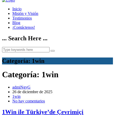
Inicio
Misión y Visión
Testimonios
Blog
¡Contáctenos!
... Search Here ...
Categoría:
1win
Categoría:
1win
admiNgyG
26 de diciembre de 2025
1win
No hay comentarios
1Win ile Türkiye’de Çevrimiçi