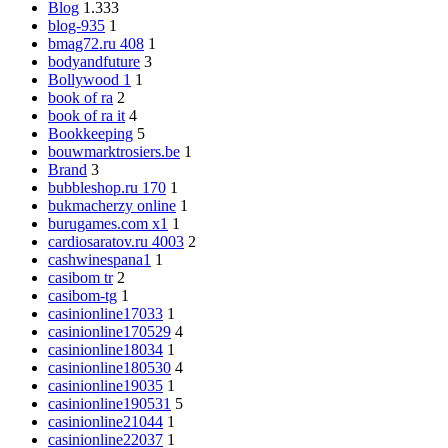
Blog
1.333
blog-935
1
bmag72.ru 408
1
bodyandfuture
3
Bollywood 1
1
book of ra
2
book of ra it
4
Bookkeeping
5
bouwmarktrosiers.be
1
Brand
3
bubbleshop.ru 170
1
bukmacherzy online
1
burugames.com x1
1
cardiosaratov.ru 4003
2
cashwinespana1
1
casibom tr
2
casibom-tg
1
casinionline17033
1
casinionline170529
4
casinionline18034
1
casinionline180530
4
casinionline19035
1
casinionline190531
5
casinionline21044
1
casinionline22037
1