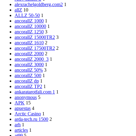
alexrachelgoldberg.com2
1
allZ
10
ALLZ 50-50
1
ancorallZ 1000
1
ancorallZ 10000
1
ancorallZ 1250
3
ancorallZ 15000TR2
3
ancorallZ 1610
2
ancorallZ 17500TR2
2
ancorallZ 2000
2
ancorallZ 2000_3
1
ancorallZ 3000
1
ancorallZ 50%
3
ancorallZ 500
1
ancorallZ dp
1
ancorallZ TP2
1
ankaratarotfali.com 1
1
anonymous
5
APK
15
apuestas
4
Arctic Casino
1
arda-tech.ru 1500
2
arh
1
articles
1
at99
5