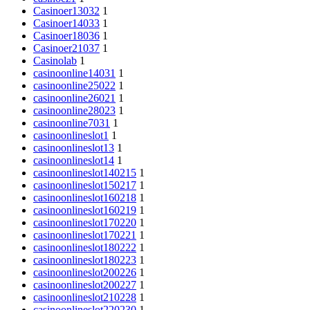
Casinoer13032
1
Casinoer14033
1
Casinoer18036
1
Casinoer21037
1
Casinolab
1
casinoonline14031
1
casinoonline25022
1
casinoonline26021
1
casinoonline28023
1
casinoonline7031
1
casinoonlineslot1
1
casinoonlineslot13
1
casinoonlineslot14
1
casinoonlineslot140215
1
casinoonlineslot150217
1
casinoonlineslot160218
1
casinoonlineslot160219
1
casinoonlineslot170220
1
casinoonlineslot170221
1
casinoonlineslot180222
1
casinoonlineslot180223
1
casinoonlineslot200226
1
casinoonlineslot200227
1
casinoonlineslot210228
1
casinoonlineslot220230
1