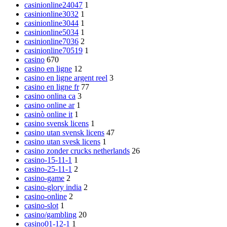
casinionline24047
1
casinionline3032
1
casinionline3044
1
casinionline5034
1
casinionline7036
2
casinionline70519
1
casino
670
casino en ligne
12
casino en ligne argent reel
3
casino en ligne fr
77
casino onlina ca
3
casino online ar
1
casinò online it
1
casino svensk licens
1
casino utan svensk licens
47
casino utan svesk licens
1
casino zonder crucks netherlands
26
casino-15-11-1
1
casino-25-11-1
2
casino-game
2
casino-glory india
2
casino-online
2
casino-slot
1
casino/gambling
20
casino01-12-1
1