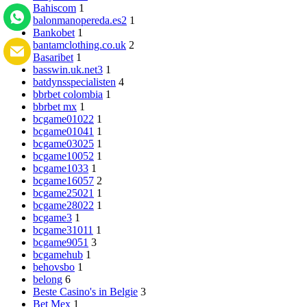
Bahiscom
1
balonmanopereda.es2
1
Bankobet
1
bantamclothing.co.uk
2
Basaribet
1
basswin.uk.net3
1
batdynsspecialisten
4
bbrbet colombia
1
bbrbet mx
1
bcgame01022
1
bcgame01041
1
bcgame03025
1
bcgame10052
1
bcgame1033
1
bcgame16057
2
bcgame25021
1
bcgame28022
1
bcgame3
1
bcgame31011
1
bcgame9051
3
bcgamehub
1
behovsbo
1
belong
6
Beste Casino's in Belgie
3
Bet Mex
1