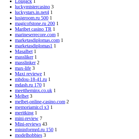
Lolajack
1
luckymistercasino
3
luckystars.in.net4
1
lusigroom.ru 500
1
magicofstone.ru 200
1
Maribet casino TR
1
marineserrecore.com
1
marketasdiplomas.com
1
marketasdiplomas1
1
Masalbet
1
massliker
1
masslinker
2
max-life
3
Maxi reviewe
1
mbdou-18-41.ru
1
mdash.ru 170
1
meettheminx.co.uk
1
Melbet
3
melbet-online-casino.com
2
memoriamir.cl x3
1
meritking
1
mini-review
7
Mini-reviews
43
mininformrd.ru 150
1
modelhobbies
3