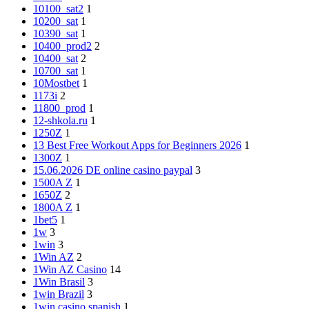
10100_sat2
1
10200_sat
1
10390_sat
1
10400_prod2
2
10400_sat
2
10700_sat
1
10Mostbet
1
1173i
2
11800_prod
1
12-shkola.ru
1
1250Z
1
13 Best Free Workout Apps for Beginners 2026
1
1300Z
1
15.06.2026 DE online casino paypal
3
1500A Z
1
1650Z
2
1800A Z
1
1bet5
1
1w
3
1win
3
1Win AZ
2
1Win AZ Casino
14
1Win Brasil
3
1win Brazil
3
1win casino spanish
1