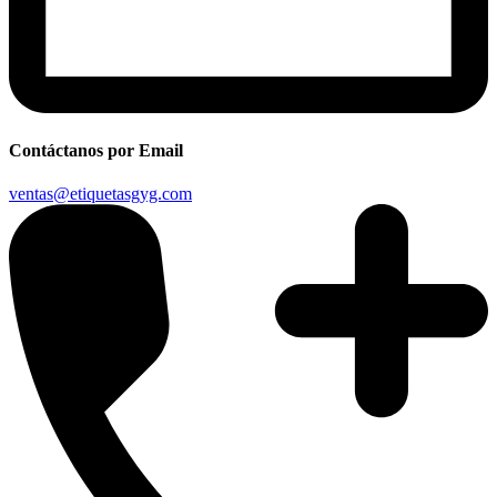
Contáctanos por Email
ventas@etiquetasgyg.com