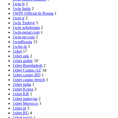
1win fr
2
1win India
2
1WIN Official In Russia
1
1win tr
2
1win Turkiye
5
1win uzbekistan
2
1win-nepal.com
1
1win-np.com
2
1winRussia
15
1wins.jp
1
1xbet
17
1xbet apk
2
1xbet arabic
10
1xbet Bangladesh
2
1xbet Casino AZ
34
1xbet casino BD
1
1xbet casino french
1
1xbet india
1
1xbet Korea
3
1xbet KR
1
1xbet malaysia
2
1xbet Morocco
3
1xbet pt
3
1xbet RU
4
1xbet russia
1