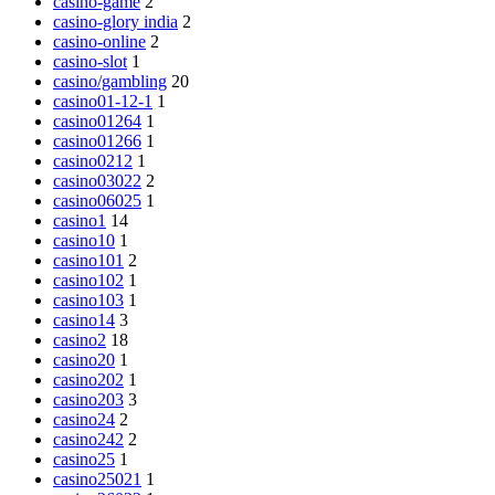
casino-game
2
casino-glory india
2
casino-online
2
casino-slot
1
casino/gambling
20
casino01-12-1
1
casino01264
1
casino01266
1
casino0212
1
casino03022
2
casino06025
1
casino1
14
casino10
1
casino101
2
casino102
1
casino103
1
casino14
3
casino2
18
casino20
1
casino202
1
casino203
3
casino24
2
casino242
2
casino25
1
casino25021
1