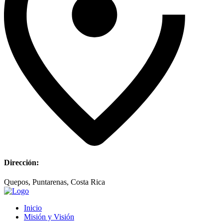
Dirección:
Quepos, Puntarenas, Costa Rica
Inicio
Misión y Visión