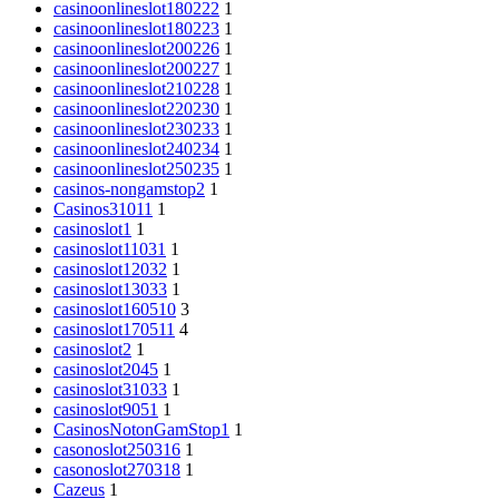
casinoonlineslot180222
1
casinoonlineslot180223
1
casinoonlineslot200226
1
casinoonlineslot200227
1
casinoonlineslot210228
1
casinoonlineslot220230
1
casinoonlineslot230233
1
casinoonlineslot240234
1
casinoonlineslot250235
1
casinos-nongamstop2
1
Casinos31011
1
casinoslot1
1
casinoslot11031
1
casinoslot12032
1
casinoslot13033
1
casinoslot160510
3
casinoslot170511
4
casinoslot2
1
casinoslot2045
1
casinoslot31033
1
casinoslot9051
1
CasinosNotonGamStop1
1
casonoslot250316
1
casonoslot270318
1
Cazeus
1