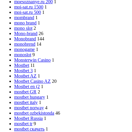
moesoznanye.ru 200
1
moi-sat.ru 1500
1
moi-sat.ru 500
1
mombrand
1
mono brand
1
mono slot
2
Mono-brand
26
Monobrand
144
monobrend
14
monogame
1
monoslot
9
Monsterwin Casino
1
Mostbet
11
Mostbet 3
1
Mostbet AZ
1
Mostbet Casino AZ
20
Mostbet en (2
1
mostbet GR
2
mostbet hungary
1
mostbet italy
1
mostbet norway
4
mostbet ozbekistonda
46
Mostbet Russia
1
mostbet tr
9
mostbet скачать
1