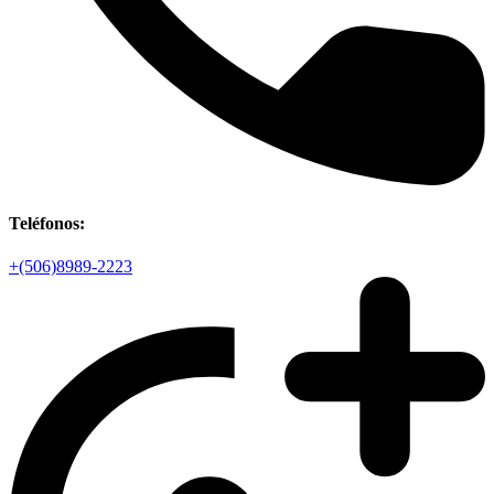
Teléfonos:
+(506)8989-2223