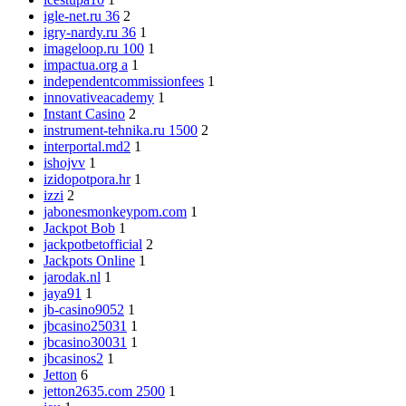
igle-net.ru 36
2
igry-nardy.ru 36
1
imageloop.ru 100
1
impactua.org a
1
independentcommissionfees
1
innovativeacademy
1
Instant Casino
2
instrument-tehnika.ru 1500
2
interportal.md2
1
ishojvv
1
izidopotpora.hr
1
izzi
2
jabonesmonkeypom.com
1
Jackpot Bob
1
jackpotbetofficial
2
Jackpots Online
1
jarodak.nl
1
jaya91
1
jb-casino9052
1
jbcasino25031
1
jbcasino30031
1
jbcasinos2
1
Jetton
6
jetton2635.com 2500
1