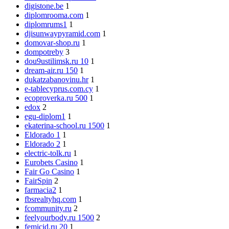
digistone.be
1
diplomrooma.com
1
diplomrums1
1
djisunwaypyramid.com
1
domovar-shop.ru
1
dompotreby
3
dou9ustilimsk.ru 10
1
dream-air.ru 150
1
dukatzabanovinu.hr
1
e-tablecyprus.com.cy
1
ecoproverka.ru 500
1
edox
2
egu-diplom1
1
ekaterina-school.ru 1500
1
Eldorado 1
1
Eldorado 2
1
electric-tolk.ru
1
Eurobets Casino
1
Fair Go Casino
1
FairSpin
2
farmacia2
1
fbsrealtyhq.com
1
fcommunity.ru
2
feelyourbody.ru 1500
2
femicid.ru 20
1