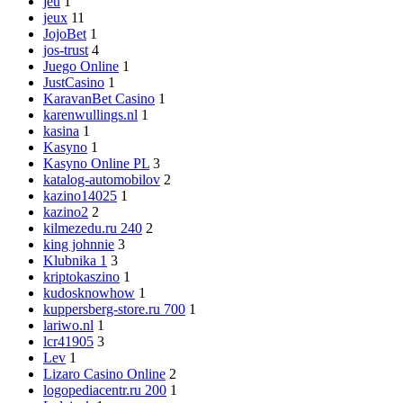
jeu
1
jeux
11
JojoBet
1
jos-trust
4
Juego Online
1
JustCasino
1
KaravanBet Casino
1
karenwullings.nl
1
kasina
1
Kasyno
1
Kasyno Online PL
3
katalog-automobilov
2
kazino14025
1
kazino2
2
kilmezedu.ru 240
2
king johnnie
3
Klubnika 1
3
kriptokaszino
1
kudosknowhow
1
kuppersberg-store.ru 700
1
lariwo.nl
1
lcr41905
3
Lev
1
Lizaro Casino Online
2
logopediacentr.ru 200
1