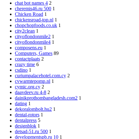
chat bot names 4
2
cheremis46.ru 500
1
Chicken Road
1
chickensroad-top.nl
1
chopchopfoods.co.uk
1
city2clean
1
cityoflondonmile2
1
cityoflondonmile4
1
composens.eu
1
Computers, Games
89
contactplaats
2
crazy time
6
csdino
1
curiumpalacehotel.com.cy
2
cvwarmtepomp.nl
1
cymic.org.cy
2
daavdeev.ru 4-8
2
dainikprothombangladesh.com2
1
dating
1
dekoralombolt.hu2
1
dental-rotors
1
dentalpress
5
designblok
1
detsad-51.ru 500
1
developmentspb.ru 10
1