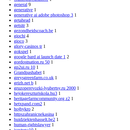
general
9
generative
1
generative ai adobe photoshop 3
1
getahead
1
getsitr
3
gezondheidscoach.be
1
giochi
4
gioco
3
glory-casinos tr
1
gokspel
1
google bard ai launch date 1
2
gordostnation.ru 50
1
gp2ui.ru 10
1
Grandpashabet
1
greysgreenfarm.co.uk
1
grizh.net b
1
gruzoperevozki-lyubertsy.ru 2000
1
hejokereszturiskola.hu3
1
heritagefarmcommunity.org z2
1
hetxpand.com2
1
hojbykro
2
httpszahranicnekasina
1
huidziektenhasselt.be2
1
human-rightslawyer
1
icestupa10
1