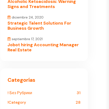
Alcoholic Ketoacidosis: Warning
Signs and Treatments
diciembre 24, 2020
Strategic Talent Solutions For
Business Growth
septiembre 17, 2021
Jobot hiring Accounting Manager
Real Estate
Categorías
! Без Рубрики
31
!Category
28