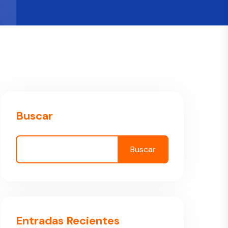
Buscar
Buscar
Entradas Recientes