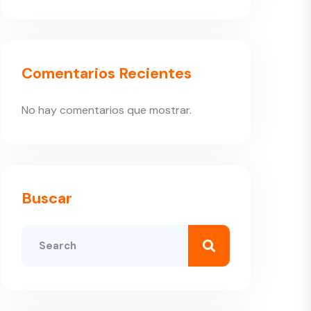
Comentarios Recientes
No hay comentarios que mostrar.
Buscar