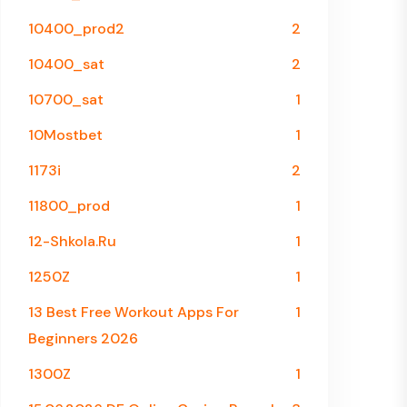
10400_prod2
2
10400_sat
2
10700_sat
1
10Mostbet
1
1173i
2
11800_prod
1
12-Shkola.ru
1
1250Z
1
13 Best Free Workout Apps For
1
Beginners 2026
1300Z
1