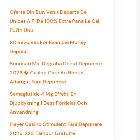
Oferta Din Bun Venit Departe De
Unibet A Fi De 100% Extra Pana La Cel
Pu?in Unul
80 Revolves For Example Money
Deposit
Bonusuri Mai Degraba Decat Depunere
2026 � Casino Care Au Bonus
Adaugat Fara Depunere
Semaglutide 4 Mg Effekt: En
Djupdykning I Dess Fördelar Och
Användning
Player Casino Stimulent Fara Depunere
2026: 222 Tambur Gratuite