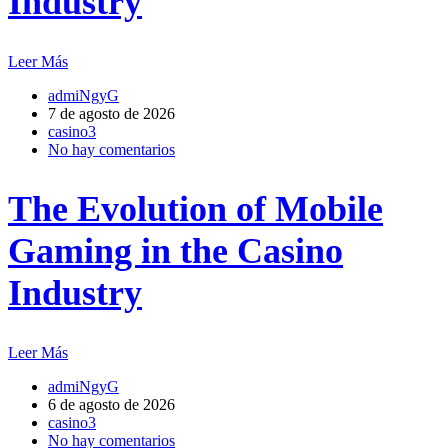
Industry
Leer Más
admiNgyG
7 de agosto de 2026
casino3
No hay comentarios
The Evolution of Mobile
Gaming in the Casino
Industry
Leer Más
admiNgyG
6 de agosto de 2026
casino3
No hay comentarios