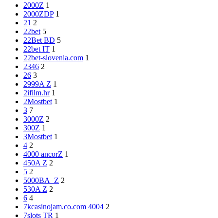
2000Z
1
2000ZDP
1
21
2
22bet
5
22Bet BD
5
22bet IT
1
22bet-slovenia.com
1
2346
2
26
3
2999A Z
1
2ifilm.hr
1
2Mostbet
1
3
7
3000Z
2
300Z
1
3Mostbet
1
4
2
4000 ancorZ
1
450A Z
2
5
2
5000BA_Z
2
530A Z
2
6
4
7kcasinojam.co.com 4004
2
7slots TR
1