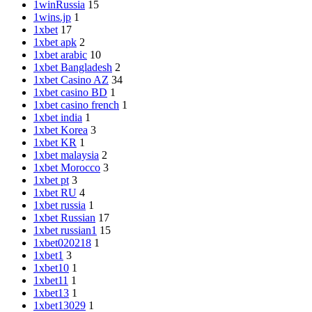
1winRussia
15
1wins.jp
1
1xbet
17
1xbet apk
2
1xbet arabic
10
1xbet Bangladesh
2
1xbet Casino AZ
34
1xbet casino BD
1
1xbet casino french
1
1xbet india
1
1xbet Korea
3
1xbet KR
1
1xbet malaysia
2
1xbet Morocco
3
1xbet pt
3
1xbet RU
4
1xbet russia
1
1xbet Russian
17
1xbet russian1
15
1xbet020218
1
1xbet1
3
1xbet10
1
1xbet11
1
1xbet13
1
1xbet13029
1