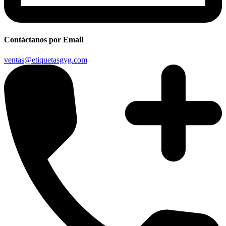
Contáctanos por Email
ventas@etiquetasgyg.com