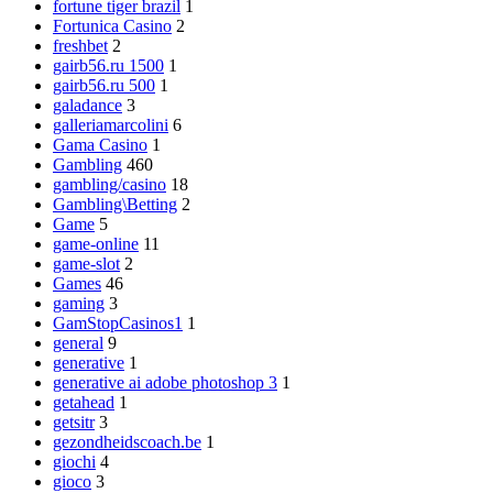
fortune tiger brazil
1
Fortunica Casino
2
freshbet
2
gairb56.ru 1500
1
gairb56.ru 500
1
galadance
3
galleriamarcolini
6
Gama Casino
1
Gambling
460
gambling/casino
18
Gambling\Betting
2
Game
5
game-online
11
game-slot
2
Games
46
gaming
3
GamStopCasinos1
1
general
9
generative
1
generative ai adobe photoshop 3
1
getahead
1
getsitr
3
gezondheidscoach.be
1
giochi
4
gioco
3