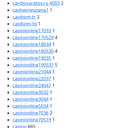
cardiosaratov.ru 4003
2
cashwinespana1
1
casibom tr
2
casibom-tg
1
casinionline17033
1
casinionline170529
4
casinionline18034
1
casinionline180530
4
casinionline19035
1
casinionline190531
5
casinionline21044
1
casinionline22037
1
casinionline24047
1
casinionline3032
1
casinionline3044
1
casinionline5034
1
casinionline7036
2
casinionline70519
1
casino
665