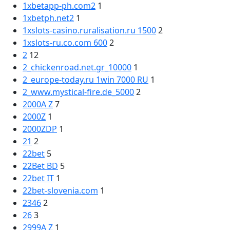
1xbetapp-ph.com2
1
1xbetph.net2
1
1xslots-casino.ruralisation.ru 1500
2
1xslots-ru.co.com 600
2
2
12
2_chickenroad.net.gr_10000
1
2_europe-today.ru 1win 7000 RU
1
2_www.mystical-fire.de_5000
2
2000A Z
7
2000Z
1
2000ZDP
1
21
2
22bet
5
22Bet BD
5
22bet IT
1
22bet-slovenia.com
1
2346
2
26
3
2999A Z
1