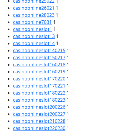
casinoonline25022
1
casinoonline26021
1
casinoonline28023
1
casinoonline7031
1
casinoonlineslot1
1
casinoonlineslot13
1
casinoonlineslot14
1
casinoonlineslot140215
1
casinoonlineslot150217
1
casinoonlineslot160218
1
casinoonlineslot160219
1
casinoonlineslot170220
1
casinoonlineslot170221
1
casinoonlineslot180222
1
casinoonlineslot180223
1
casinoonlineslot200226
1
casinoonlineslot200227
1
casinoonlineslot210228
1
casinoonlineslot220230
1