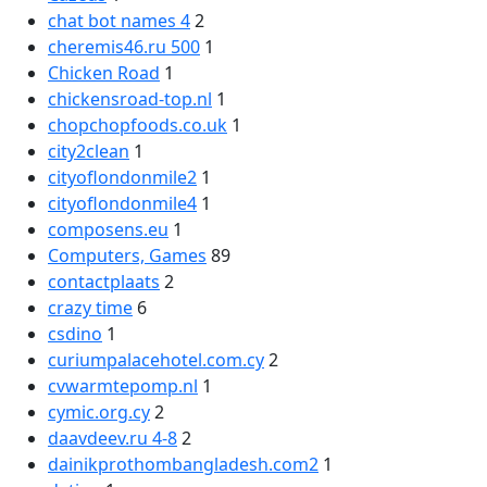
chat bot names 4
2
cheremis46.ru 500
1
Chicken Road
1
chickensroad-top.nl
1
chopchopfoods.co.uk
1
city2clean
1
cityoflondonmile2
1
cityoflondonmile4
1
composens.eu
1
Computers, Games
89
contactplaats
2
crazy time
6
csdino
1
curiumpalacehotel.com.cy
2
cvwarmtepomp.nl
1
cymic.org.cy
2
daavdeev.ru 4-8
2
dainikprothombangladesh.com2
1