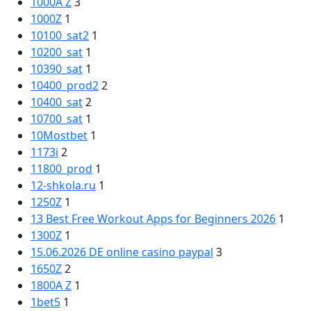
1000A Z
3
1000Z
1
10100_sat2
1
10200_sat
1
10390_sat
1
10400_prod2
2
10400_sat
2
10700_sat
1
10Mostbet
1
1173i
2
11800_prod
1
12-shkola.ru
1
1250Z
1
13 Best Free Workout Apps for Beginners 2026
1
1300Z
1
15.06.2026 DE online casino paypal
3
1650Z
2
1800A Z
1
1bet5
1