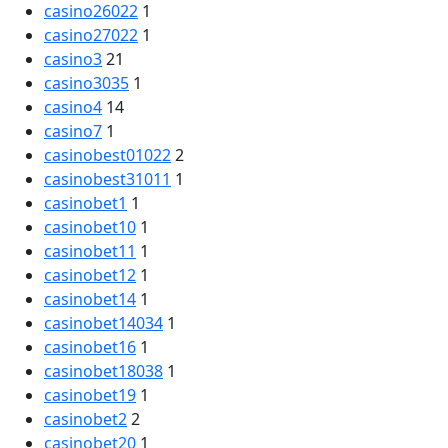
casino26022
1
casino27022
1
casino3
21
casino3035
1
casino4
14
casino7
1
casinobest01022
2
casinobest31011
1
casinobet1
1
casinobet10
1
casinobet11
1
casinobet12
1
casinobet14
1
casinobet14034
1
casinobet16
1
casinobet18038
1
casinobet19
1
casinobet2
2
casinobet20
1