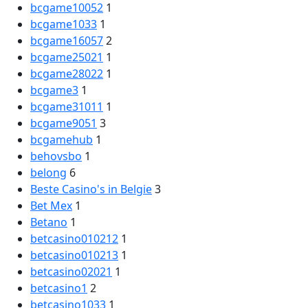
bcgame10052
1
bcgame1033
1
bcgame16057
2
bcgame25021
1
bcgame28022
1
bcgame3
1
bcgame31011
1
bcgame9051
3
bcgamehub
1
behovsbo
1
belong
6
Beste Casino's in Belgie
3
Bet Mex
1
Betano
1
betcasino010212
1
betcasino010213
1
betcasino02021
1
betcasino1
2
betcasino1033
1