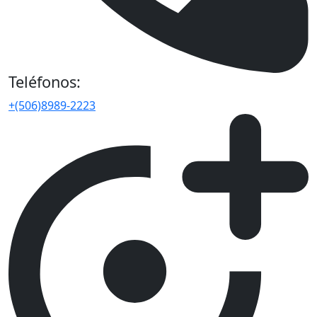
Teléfonos:
+(506)8989-2223