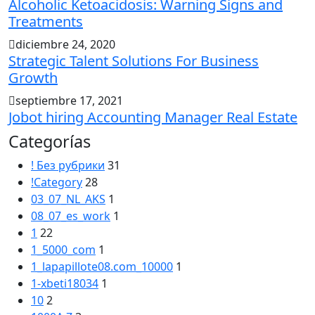
Alcoholic Ketoacidosis: Warning Signs and
Treatments
diciembre 24, 2020
Strategic Talent Solutions For Business
Growth
septiembre 17, 2021
Jobot hiring Accounting Manager Real Estate
Categorías
! Без рубрики
31
!Category
28
03_07_NL_AKS
1
08_07_es_work
1
1
22
1_5000_com
1
1_lapapillote08.com_10000
1
1-xbeti18034
1
10
2