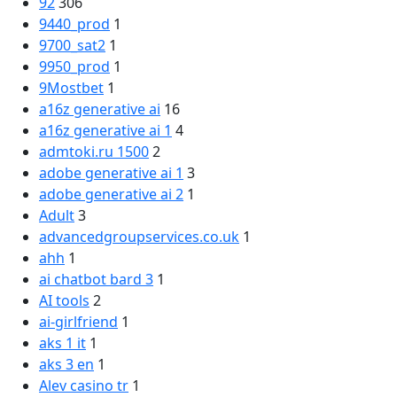
92
306
9440_prod
1
9700_sat2
1
9950_prod
1
9Mostbet
1
a16z generative ai
16
a16z generative ai 1
4
admtoki.ru 1500
2
adobe generative ai 1
3
adobe generative ai 2
1
Adult
3
advancedgroupservices.co.uk
1
ahh
1
ai chatbot bard 3
1
AI tools
2
ai-girlfriend
1
aks 1 it
1
aks 3 en
1
Alev casino tr
1