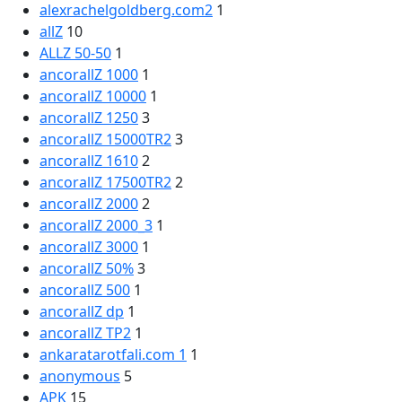
alexrachelgoldberg.com2
1
allZ
10
ALLZ 50-50
1
ancorallZ 1000
1
ancorallZ 10000
1
ancorallZ 1250
3
ancorallZ 15000TR2
3
ancorallZ 1610
2
ancorallZ 17500TR2
2
ancorallZ 2000
2
ancorallZ 2000_3
1
ancorallZ 3000
1
ancorallZ 50%
3
ancorallZ 500
1
ancorallZ dp
1
ancorallZ TP2
1
ankaratarotfali.com 1
1
anonymous
5
APK
15