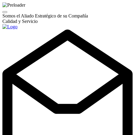
Somos el Aliado Estratégico de su Compañía
Calidad y Servicio