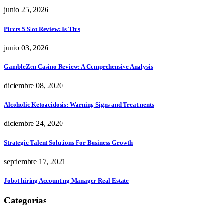
junio 25, 2026
Pirots 5 Slot Review: Is This
junio 03, 2026
GambleZen Casino Review: A Comprehensive Analysis
diciembre 08, 2020
Alcoholic Ketoacidosis: Warning Signs and Treatments
diciembre 24, 2020
Strategic Talent Solutions For Business Growth
septiembre 17, 2021
Jobot hiring Accounting Manager Real Estate
Categorías