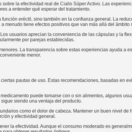
sobre la efectividad real de Cialis Súper Activo. Las experienc
bres a entender qué esperar del tratamiento.
 función eréctil, sino también en la confianza general. La redu
a menudo tiene efectos positivos que van más allá del ámbito 
 Los usuarios aprecian la conveniencia de las cápsulas y la fle
cularmente por parejas establecidas.
menores. La transparencia sobre estas experiencias ayuda a est
nconveniente menor.
ir ciertas pautas de uso. Estas recomendaciones, basadas en ev
el medicamento puede tomarse con o sin alimentos, algunos usua
ca sigue siendo una ventaja del producto.
undarios como el dolor de cabeza. Mantener un buen nivel de 
ión y efectividad general.
ner la efectividad. Aunque el consumo moderado es generalmente
e para obtener resultados óptimos.