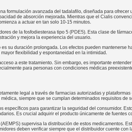
una formulación avanzada del tadalafilo, diseñada para ofrecer u
pacidad de absorción mejorada. Mientras que el Cialis convenci
comienza a actuar en tan solo 10-15 minutos.
ores de la fosfodiesterasa tipo 5 (PDE5). Esta clase de fármaco
stración y mejora la experiencia del usuario.
vo es su duración prolongada. Los efectos pueden mantenerse ha
 mayor flexibilidad y espontaneidad en la intimidad.
acceso a este tratamiento. Sin embargo, es importante entender q
ecialmente para personas con condiciones médicas preexistent
tamente legal a través de farmacias autorizadas y plataformas o
ón médica, siempre que se cumplan determinados requisitos de s
s específicos para garantizar la seguridad del consumidor. Est
arios. Es crucial adquirir el producto únicamente de fuentes co
(AEMPS) supervisa la distribución de estos medicamentos. Est
idores deben verificar siempre que el distribuidor cuente con l