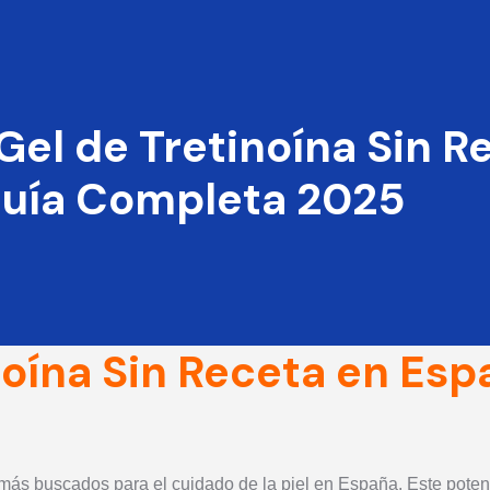
el de Tretinoína Sin R
Guía Completa 2025
oína Sin Receta en Es
s más buscados para el cuidado de la piel en España. Este pote