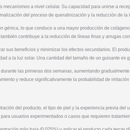
es mecanismos a nivel celular. Su capacidad para unirse a recept
lización del proceso de queratinización y la reducción de la 
ón génica, lo que conduce a una mayor producción de colágeno y
e también contribuye a la reducción de líneas finas y arrugas co
izar sus beneficios y minimizar los efectos secundarios. El produ
dad a la luz solar. Una cantidad del tamaño de un guisante es ge
durante las primeras dos semanas, aumentando gradualmente la 
miento y reduce significativamente la probabilidad de irritación
ración del producto, el tipo de piel y la experiencia previa del
 para usuarios experimentados o casos que requieren tratamien
tración más baja (0.025%) y aplicar el producto cada tercer dí