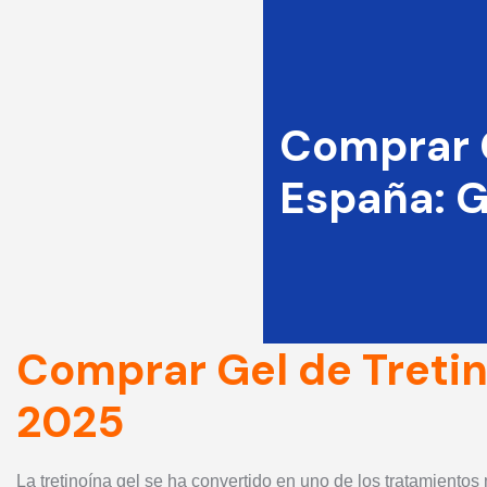
Comprar G
España: 
Comprar Gel de Tretin
2025
La tretinoína gel se ha convertido en uno de los tratamiento