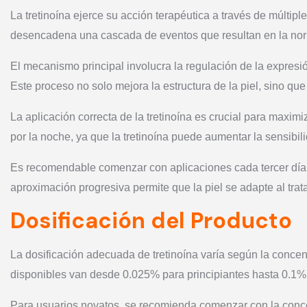
La tretinoína ejerce su acción terapéutica a través de múltipl
desencadena una cascada de eventos que resultan en la norma
El mecanismo principal involucra la regulación de la expresi
Este proceso no solo mejora la estructura de la piel, sino qu
La aplicación correcta de la tretinoína es crucial para maxim
por la noche, ya que la tretinoína puede aumentar la sensibili
Es recomendable comenzar con aplicaciones cada tercer día 
aproximación progresiva permite que la piel se adapte al trata
Dosificación del Producto
La dosificación adecuada de tretinoína varía según la concent
disponibles van desde 0.025% para principiantes hasta 0.1%
Para usuarios novatos, se recomienda comenzar con la concen