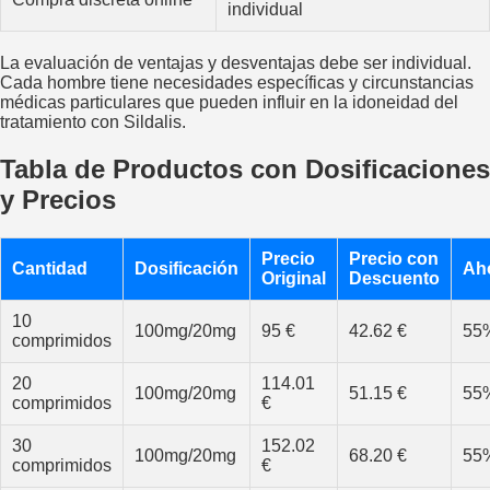
individual
La evaluación de ventajas y desventajas debe ser individual.
Cada hombre tiene necesidades específicas y circunstancias
médicas particulares que pueden influir en la idoneidad del
tratamiento con Sildalis.
Tabla de Productos con Dosificaciones
y Precios
Precio
Precio con
Cantidad
Dosificación
Ah
Original
Descuento
10
100mg/20mg
95 €
42.62 €
55
comprimidos
20
114.01
100mg/20mg
51.15 €
55
comprimidos
€
30
152.02
100mg/20mg
68.20 €
55
comprimidos
€