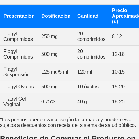
Precio
Presentación
Dosificación
Cantidad
Aproximad
(€)
Flagyl
20
250 mg
8-12
Comprimidos
comprimidos
Flagyl
20
500 mg
12-18
Comprimidos
comprimidos
Flagyl
125 mg/5 ml
120 ml
10-15
Suspensión
Flagyl Óvulos
500 mg
10 óvulos
15-20
Flagyl Gel
0.75%
40 g
18-25
Vaginal
*Los precios pueden variar según la farmacia y pueden estar
sujetos a descuentos con receta del sistema de salud público.
Beneficios de Comprar el Producto en