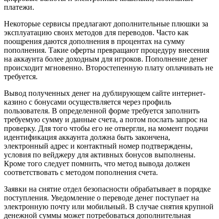
платежи.
Некоторые сервисы предлагают дополнительные плюшки за
эксплуатацию своих методов для переводов. Часто как
поощрения даются дополнения в процентах на сумму
пополнения. Такие оферты превращают процедуру внесения
на аккаунта более доходным для игроков. Пополнение денег
происходит мгновенно. Второстепенную плату оплачивать не
требуется.
Вывод полученных денег на дублирующем сайте интернет-
казино с бонусами осуществляется через профиль
пользователя. В определенной форме требуется заполнить
требуемую сумму и данные счета, а потом послать запрос на
проверку. Для того чтобы его не отвергли, на момент подачи
идентификация аккаунта должна быть закончена,
электронный адрес и контактный номер подтверждены,
условия по вейджеру для активных бонусов выполнены.
Кроме того следует помнить, что метод вывода должен
соответствовать с методом пополнения счета.
Заявки на снятие отдел безопасности обрабатывает в порядке
поступления. Уведомление о переводе денег поступает на
электронную почту или мобильный. В случае снятия крупной
денежной суммы может потребоваться дополнительная