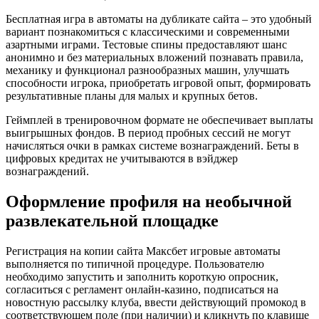
Бесплатная игра в автоматы на дубликате сайта – это удобный
вариант познакомиться с классическими и современными
азартными играми. Тестовые спины предоставляют шанс
анонимно и без материальных вложений познавать правила,
механику и функционал разнообразных машин, улучшать
способности игрока, приобретать игровой опыт, формировать
результативные планы для малых и крупных бетов.
Геймплей в тренировочном формате не обеспечивает выплаты
выигрышных фондов. В период пробных сессий не могут
начисляться очки в рамках системе вознаграждений. Беты в
цифровых кредитах не учитываются в вэйджер
вознаграждений.
Оформление профиля на необычной
развлекательной площадке
Регистрация на копии сайта Максбет игровые автоматы
выполняется по типичной процедуре. Пользователю
необходимо запустить и заполнить короткую опросник,
согласиться с регламент онлайн-казино, подписаться на
новостную рассылку клуба, ввести действующий промокод в
соответствующем поле (при наличии) и кликнуть по клавише