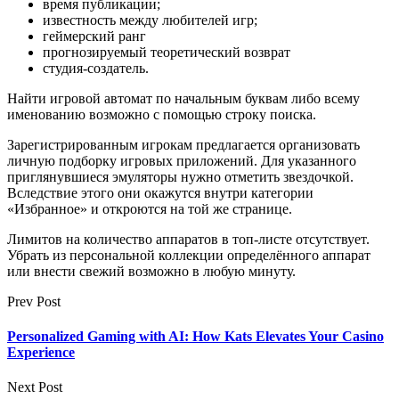
время публикации;
известность между любителей игр;
геймерский ранг
прогнозируемый теоретический возврат
студия-создатель.
Найти игровой автомат по начальным буквам либо всему
именованию возможно с помощью строку поиска.
Зарегистрированным игрокам предлагается организовать
личную подборку игровых приложений. Для указанного
приглянувшиеся эмуляторы нужно отметить звездочкой.
Вследствие этого они окажутся внутри категории
«Избранное» и откроются на той же странице.
Лимитов на количество аппаратов в топ-листе отсутствует.
Убрать из персональной коллекции определённого аппарат
или внести свежий возможно в любую минуту.
Prev Post
Personalized Gaming with AI: How Kats Elevates Your Casino
Experience
Next Post