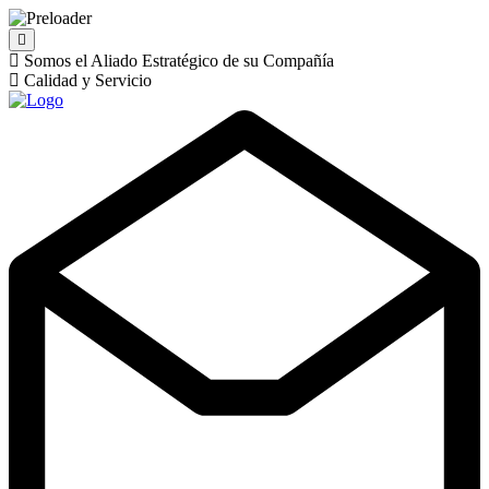
Somos el Aliado Estratégico de su Compañía
Calidad y Servicio