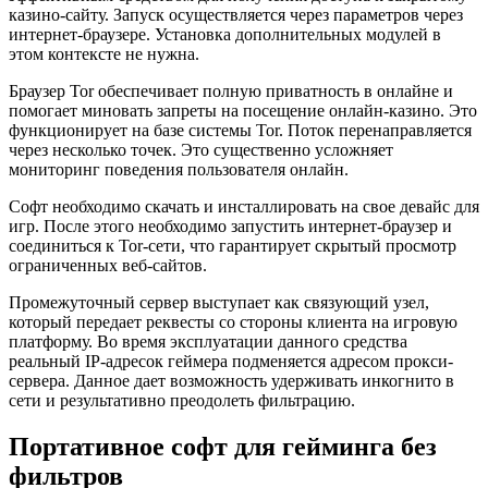
казино-сайту. Запуск осуществляется через параметров через
интернет-браузере. Установка дополнительных модулей в
этом контексте не нужна.
Браузер Tor обеспечивает полную приватность в онлайне и
помогает миновать запреты на посещение онлайн-казино. Это
функционирует на базе системы Tor. Поток перенаправляется
через несколько точек. Это существенно усложняет
мониторинг поведения пользователя онлайн.
Софт необходимо скачать и инсталлировать на свое девайс для
игр. После этого необходимо запустить интернет-браузер и
соединиться к Tor-сети, что гарантирует скрытый просмотр
ограниченных веб-сайтов.
Промежуточный сервер выступает как связующий узел,
который передает реквесты со стороны клиента на игровую
платформу. Во время эксплуатации данного средства
реальный IP-адресок геймера подменяется адресом прокси-
сервера. Данное дает возможность удерживать инкогнито в
сети и результативно преодолеть фильтрацию.
Портативное софт для гейминга без
фильтров