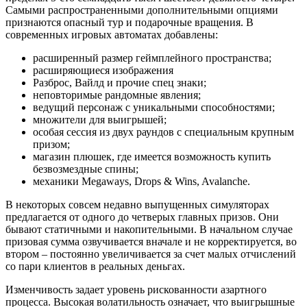
Самыми распространенными дополнительными опциями
признаются опасный тур и подарочные вращения. В
современных игровых автоматах добавлены:
расширенный размер геймплейного пространства;
расширяющиеся изображения
Разброс, Вайлд и прочие спец знаки;
неповторимые рандомные явления;
ведущий персонаж с уникальными способностями;
множители для выигрышей;
особая сессия из двух раундов с специальным крупным
призом;
магазин плюшек, где имеется возможность купить
безвозмездные спины;
механики Megaways, Drops & Wins, Avalanche.
В некоторых совсем недавно выпущенных симуляторах
предлагается от одного до четверых главных призов. Они
бывают статичными и накопительными. В начальном случае
призовая сумма озвучивается вначале и не корректируется, во
втором – постоянно увеличивается за счет малых отчислений
со пари клиентов в реальных деньгах.
Изменчивость задает уровень рискованности азартного
процесса. Высокая волатильность означает, что выигрышные