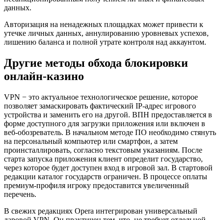
данных.
Авторизация на ненадежных площадках может привести к
утечке личных данных, аннулированию уровневых успехов,
лишению баланса и полной утрате контроля над аккаунтом.
Другие методы обхода блокировки
онлайн-казино
VPN − это актуальное технологическое решение, которое
позволяет замаскировать фактический IP-адрес игрового
устройства и заменить его на другой. ВПН предоставляется в
форме доступного для загрузки приложения или включен в
веб-обозреватель. В начальном методе ПО необходимо стянуть
на персональный компьютер или смартфон, а затем
проинсталлировать, согласно текстовым указаниям. После
старта запуска приложения клиент определит государство,
через которое будет доступен вход в игровой зал. В стартовой
редакции каталог государств ограничен. В процессе оплаты
премиум-профиля игроку предоставится увеличенный
перечень.
В свежих редакциях Opera интегрирован универсальный
даровой VPN. Он практичен тем, что, не требует отдельной