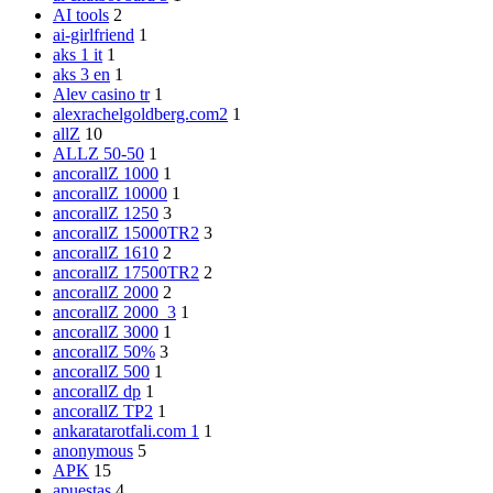
AI tools
2
ai-girlfriend
1
aks 1 it
1
aks 3 en
1
Alev casino tr
1
alexrachelgoldberg.com2
1
allZ
10
ALLZ 50-50
1
ancorallZ 1000
1
ancorallZ 10000
1
ancorallZ 1250
3
ancorallZ 15000TR2
3
ancorallZ 1610
2
ancorallZ 17500TR2
2
ancorallZ 2000
2
ancorallZ 2000_3
1
ancorallZ 3000
1
ancorallZ 50%
3
ancorallZ 500
1
ancorallZ dp
1
ancorallZ TP2
1
ankaratarotfali.com 1
1
anonymous
5
APK
15
apuestas
4