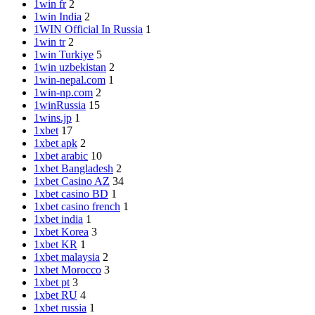
1win fr
2
1win India
2
1WIN Official In Russia
1
1win tr
2
1win Turkiye
5
1win uzbekistan
2
1win-nepal.com
1
1win-np.com
2
1winRussia
15
1wins.jp
1
1xbet
17
1xbet apk
2
1xbet arabic
10
1xbet Bangladesh
2
1xbet Casino AZ
34
1xbet casino BD
1
1xbet casino french
1
1xbet india
1
1xbet Korea
3
1xbet KR
1
1xbet malaysia
2
1xbet Morocco
3
1xbet pt
3
1xbet RU
4
1xbet russia
1