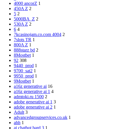
4000 ancorZ
1
450A Z
2
5
2
5000BA_Z
2
530A Z
2
6
4
7kcasinojam.co.com 4004
2
7slots TR
1
800A Z
1
888starz bd
2
8Mostbet
1
92
308
9440_prod
1
9700_sat2
1
9950_prod
1
9Mostbet
1
a16z generative ai
16
a16z generative ai 1
4
admtoki.ru 1500
2
adobe generative ai 1
3
adobe generative ai 2
1
Adult
3
advancedgroupservices.co.uk
1
ahh
1
ai chatbot bard 3
1