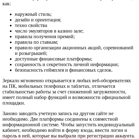
как:
наружный стиль;
дизайн и ориентация;
техно свойства
число эмуляторов в казино зале;
правила получения премий;
правила по ставкам;
правило организации акционных акций, соревнований
и розыгрышей;
доступные финансовые платформы;
сохранность и секретность личной информации;
безопасность геймплея и финансовых сделок.
Зеркало мгновенно открывается в любых веб-обозревателях
на ПК, мобильных телефонах и таблетах, отличается
стабильностью работы за счет сниженной загруженности,
имеет полный набор функций и возможности официальной
площадки.
Заново заводить учетную запись на другом сайте не
необходимо. Две платформы соединены к совместной
информационной системе. Чтобы запустить индивидуальный
кабинет, необходимо войти в форму входа, ввести логин и
пароль в ней, которые вы выбрали при регистрации аккаунта.