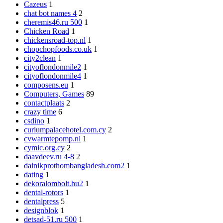
Cazeus
1
chat bot names 4
2
cheremis46.ru 500
1
Chicken Road
1
chickensroad-top.nl
1
chopchopfoods.co.uk
1
city2clean
1
cityoflondonmile2
1
cityoflondonmile4
1
composens.eu
1
Computers, Games
89
contactplaats
2
crazy time
6
csdino
1
curiumpalacehotel.com.cy
2
cvwarmtepomp.nl
1
cymic.org.cy
2
daavdeev.ru 4-8
2
dainikprothombangladesh.com2
1
dating
1
dekoralombolt.hu2
1
dental-rotors
1
dentalpress
5
designblok
1
detsad-51.ru 500
1