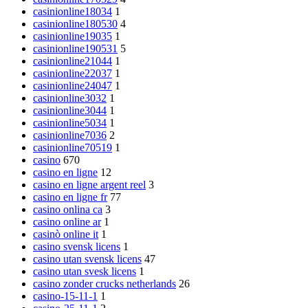
casinionline18034
1
casinionline180530
4
casinionline19035
1
casinionline190531
5
casinionline21044
1
casinionline22037
1
casinionline24047
1
casinionline3032
1
casinionline3044
1
casinionline5034
1
casinionline7036
2
casinionline70519
1
casino
670
casino en ligne
12
casino en ligne argent reel
3
casino en ligne fr
77
casino onlina ca
3
casino online ar
1
casinò online it
1
casino svensk licens
1
casino utan svensk licens
47
casino utan svesk licens
1
casino zonder crucks netherlands
26
casino-15-11-1
1