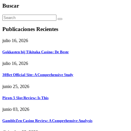
Buscar
Publicaciones Recientes
julio 16, 2026
Gokkasten bij Tikitaka Casino: De Beste
julio 16, 2026
30Bet Official Site: A Comprehensive Study
junio 25, 2026
Pirots 5 Slot Review: Is This
junio 03, 2026
GambleZen Casino Review: A Comprehensive Analysis