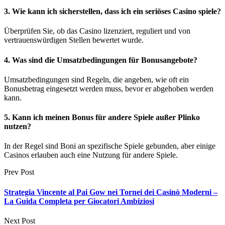
3. Wie kann ich sicherstellen, dass ich ein seriöses Casino spiele?
Überprüfen Sie, ob das Casino lizenziert, reguliert und von
vertrauenswürdigen Stellen bewertet wurde.
4. Was sind die Umsatzbedingungen für Bonusangebote?
Umsatzbedingungen sind Regeln, die angeben, wie oft ein
Bonusbetrag eingesetzt werden muss, bevor er abgehoben werden
kann.
5. Kann ich meinen Bonus für andere Spiele außer Plinko
nutzen?
In der Regel sind Boni an spezifische Spiele gebunden, aber einige
Casinos erlauben auch eine Nutzung für andere Spiele.
Prev Post
Strategia Vincente al Pai Gow nei Tornei dei Casinò Moderni –
La Guida Completa per Giocatori Ambiziosi
Next Post