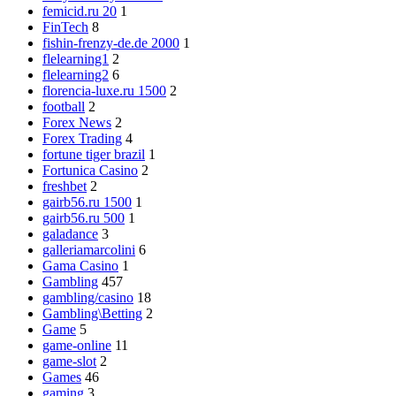
femicid.ru 20
1
FinTech
8
fishin-frenzy-de.de 2000
1
flelearning1
2
flelearning2
6
florencia-luxe.ru 1500
2
football
2
Forex News
2
Forex Trading
4
fortune tiger brazil
1
Fortunica Casino
2
freshbet
2
gairb56.ru 1500
1
gairb56.ru 500
1
galadance
3
galleriamarcolini
6
Gama Casino
1
Gambling
457
gambling/casino
18
Gambling\Betting
2
Game
5
game-online
11
game-slot
2
Games
46
gaming
3