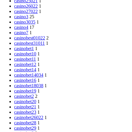
casino25021
1
casino26022
1
casino27022
1
casino3
25
casino3035
1
casino4
17
casino7
1
casinobest01022
2
casinobest31011
1
casinobet1
1
casinobet10
1
casinobet11
1
casinobet12
1
casinobet14
1
casinobet14034
1
casinobet16
1
casinobet18038
1
casinobet19
1
casinobet2
2
casinobet20
1
casinobet21
1
casinobet23
1
casinobet26022
1
casinobet28
1
casinobet29
1