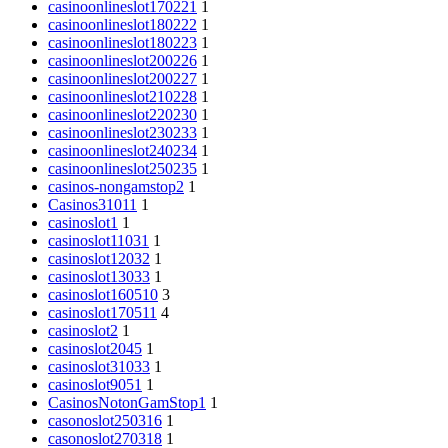
casinoonlineslot170221
1
casinoonlineslot180222
1
casinoonlineslot180223
1
casinoonlineslot200226
1
casinoonlineslot200227
1
casinoonlineslot210228
1
casinoonlineslot220230
1
casinoonlineslot230233
1
casinoonlineslot240234
1
casinoonlineslot250235
1
casinos-nongamstop2
1
Casinos31011
1
casinoslot1
1
casinoslot11031
1
casinoslot12032
1
casinoslot13033
1
casinoslot160510
3
casinoslot170511
4
casinoslot2
1
casinoslot2045
1
casinoslot31033
1
casinoslot9051
1
CasinosNotonGamStop1
1
casonoslot250316
1
casonoslot270318
1