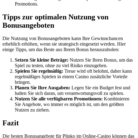
Promotions.
Tipps zur optimalen Nutzung von
Bonusangeboten
Die Nutzung von Bonusangeboten kann Ihre Gewinnchancen
erheblich erhöhen, wenn sie strategisch eingesetzt werden. Hier
einige Tipps, um das Beste aus Ihrem Bonus herauszuholen:
Setzen Sie kleine Beträge:
Nutzen Sie Ihren Bonus, um das
Spiel zu testen, ohne zu viel Risiko einzugehen.
Spielen Sie regelmäßig:
Treue wird oft belohnt, daher kann
regelmäßiges Spielen in einem Casino zusätzliche Vorteile
bringen.
Planen Sie Ihre Ausgaben:
Legen Sie ein Budget fest und
halten Sie sich daran, um verantwortungsvoll zu spielen.
Nutzen Sie alle verfügbaren Promotionen:
Kombinieren
Sie Angebote, wo immer es möglich ist, um den größten
Nutzen zu ziehen.
Fazit
Die besten Bonusangebote für Plinko im Online-Casino können das