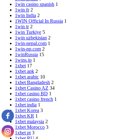
1win casino spanish
1
1win fr
2
1win India
2
1WIN Official In Russia
1
1win tr
2
1win Turkiye
5
1win uzbekistan
2
1win-nepal.com
1
1win-np.com
2
1winRussia
15
1wins.jp
1
1xbet
17
1xbet apk
2
1xbet arabic
10
1xbet Bangladesh
2
1xbet Casino AZ
34
1xbet casino BD
1
1xbet casino french
1
1xbet india
1
1xbet Korea
3
1xbet KR
1
1xbet malaysia
2
1xbet Morocco
3
1xbet pt
3
1xbet RU
4