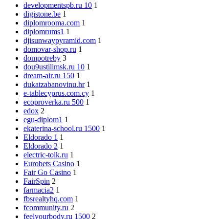
developmentspb.ru 10
1
digistone.be
1
diplomrooma.com
1
diplomrums1
1
djisunwaypyramid.com
1
domovar-shop.ru
1
dompotreby
3
dou9ustilimsk.ru 10
1
dream-air.ru 150
1
dukatzabanovinu.hr
1
e-tablecyprus.com.cy
1
ecoproverka.ru 500
1
edox
2
egu-diplom1
1
ekaterina-school.ru 1500
1
Eldorado 1
1
Eldorado 2
1
electric-tolk.ru
1
Eurobets Casino
1
Fair Go Casino
1
FairSpin
2
farmacia2
1
fbsrealtyhq.com
1
fcommunity.ru
2
feelyourbody.ru 1500
2