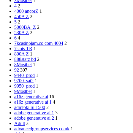
3Mostbet
1
4
2
4000 ancorZ
1
450A Z
2
5
2
5000BA_Z
2
530A Z
2
6
4
7kcasinojam.co.com 4004
2
7slots TR
1
800A Z
1
888starz bd
2
8Mostbet
1
92
307
9440_prod
1
9700_sat2
1
9950_prod
1
9Mostbet
1
a16z generative ai
16
a16z generative ai 1
4
admtoki.ru 1500
2
adobe generative ai 1
3
adobe generative ai 2
1
Adult
3
advancedgroupservices.co.uk
1