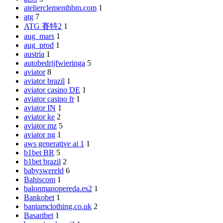
atelierclementhbm.com
1
atg
7
ATG 賽特2
1
aug_mars
1
aug_prod
1
austria
1
autobedrijfwieringa
5
aviator
8
aviator brazil
1
aviator casino DE
1
aviator casino fr
1
aviator IN
1
aviator ke
2
aviator mz
5
aviator ng
1
aws generative ai 1
1
b1bet BR
5
b1bet brazil
2
babyswereld
6
Bahiscom
1
balonmanopereda.es2
1
Bankobet
1
bantamclothing.co.uk
2
Basaribet
1