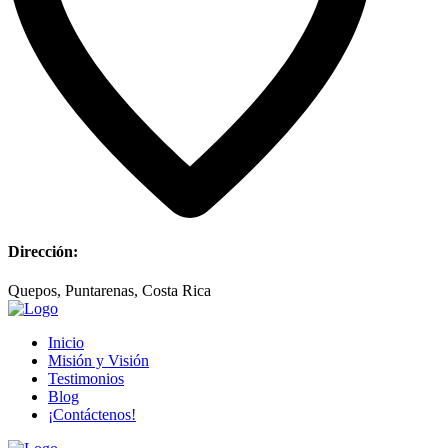
Dirección:
Quepos, Puntarenas, Costa Rica
Inicio
Misión y Visión
Testimonios
Blog
¡Contáctenos!