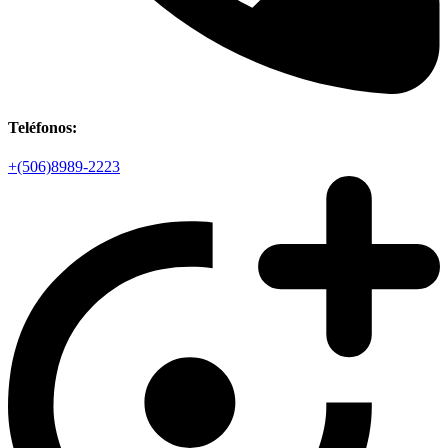
Teléfonos:
+(506)8989-2223