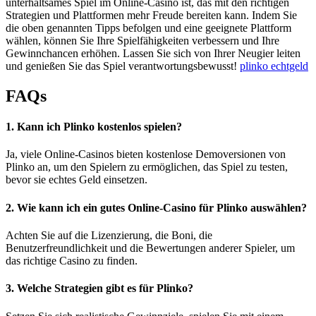
unterhaltsames Spiel im Online-Casino ist, das mit den richtigen
Strategien und Plattformen mehr Freude bereiten kann. Indem Sie
die oben genannten Tipps befolgen und eine geeignete Plattform
wählen, können Sie Ihre Spielfähigkeiten verbessern und Ihre
Gewinnchancen erhöhen. Lassen Sie sich von Ihrer Neugier leiten
und genießen Sie das Spiel verantwortungsbewusst!
plinko echtgeld
FAQs
1. Kann ich Plinko kostenlos spielen?
Ja, viele Online-Casinos bieten kostenlose Demoversionen von
Plinko an, um den Spielern zu ermöglichen, das Spiel zu testen,
bevor sie echtes Geld einsetzen.
2. Wie kann ich ein gutes Online-Casino für Plinko auswählen?
Achten Sie auf die Lizenzierung, die Boni, die
Benutzerfreundlichkeit und die Bewertungen anderer Spieler, um
das richtige Casino zu finden.
3. Welche Strategien gibt es für Plinko?