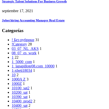
Strategic Talent Solutions For Business Growth
septiembre 17, 2021
Jobot hiring Accounting Manager Real Estate
Categorías
! Без рубрики
31
!Category
28
03_07_NL_AKS
1
08_07_es_work
1
1
22
1_5000_com
1
1_lapapillote08.com_10000
1
1-xbeti18034
1
10
2
1000A Z
3
1000Z
1
10100_sat2
1
10200_sat
1
10390_sat
1
10400_prod2
2
10400_sat
2