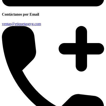
Contáctanos por Email
ventas@etiquetasgyg.com