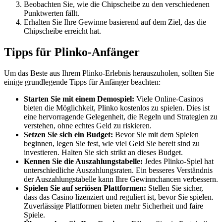
Beobachten Sie, wie die Chipscheibe zu den verschiedenen
Punktwerten fällt.
Erhalten Sie Ihre Gewinne basierend auf dem Ziel, das die
Chipscheibe erreicht hat.
Tipps für Plinko-Anfänger
Um das Beste aus Ihrem Plinko-Erlebnis herauszuholen, sollten Sie
einige grundlegende Tipps für Anfänger beachten:
Starten Sie mit einem Demospiel:
Viele Online-Casinos
bieten die Möglichkeit, Plinko kostenlos zu spielen. Dies ist
eine hervorragende Gelegenheit, die Regeln und Strategien zu
verstehen, ohne echtes Geld zu riskieren.
Setzen Sie sich ein Budget:
Bevor Sie mit dem Spielen
beginnen, legen Sie fest, wie viel Geld Sie bereit sind zu
investieren. Halten Sie sich strikt an dieses Budget.
Kennen Sie die Auszahlungstabelle:
Jedes Plinko-Spiel hat
unterschiedliche Auszahlungsraten. Ein besseres Verständnis
der Auszahlungstabelle kann Ihre Gewinnchancen verbessern.
Spielen Sie auf seriösen Plattformen:
Stellen Sie sicher,
dass das Casino lizenziert und reguliert ist, bevor Sie spielen.
Zuverlässige Plattformen bieten mehr Sicherheit und faire
Spiele.