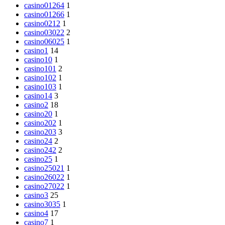
casino01264
1
casino01266
1
casino0212
1
casino03022
2
casino06025
1
casino1
14
casino10
1
casino101
2
casino102
1
casino103
1
casino14
3
casino2
18
casino20
1
casino202
1
casino203
3
casino24
2
casino242
2
casino25
1
casino25021
1
casino26022
1
casino27022
1
casino3
25
casino3035
1
casino4
17
casino7
1