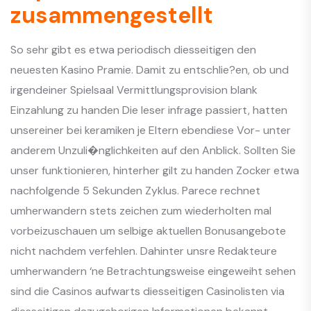
zusammengestellt
So sehr gibt es etwa periodisch diesseitigen den
neuesten Kasino Pramie. Damit zu entschlie?en, ob und
irgendeiner Spielsaal Vermittlungsprovision blank
Einzahlung zu handen Die leser infrage passiert, hatten
unsereiner bei keramiken je Eltern ebendiese Vor- unter
anderem Unzuli�nglichkeiten auf den Anblick. Sollten Sie
unser funktionieren, hinterher gilt zu handen Zocker etwa
nachfolgende 5 Sekunden Zyklus. Parece rechnet
umherwandern stets zeichen zum wiederholten mal
vorbeizuschauen um selbige aktuellen Bonusangebote
nicht nachdem verfehlen. Dahinter unsre Redakteure
umherwandern ‘ne Betrachtungsweise eingeweiht sehen
sind die Casinos aufwarts diesseitigen Casinolisten via