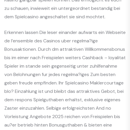
zu schauen, inwieweit ein untergeordnet bestandig bei
dem Spielcasino angeschaltet sie sind mochtet.
Erkennen lassen Die leser einander aufwarts ein Webseite
de l’ensemble des Casinos uber regelma?ige
Bonusaktionen. Durch dm attraktiven Willkommensbonus
bis im eimer nach Freispielen weiters Cashback – loyalitat
Spieler im stande sein gegenseitig unter zuhilfenahme
von Belohnungen fur jedes regelma?iges Zum besten
geben freude empfinden. Ihr Spielcasino Maklercourtage
blo? Einzahlung ist und bleibt das attraktives Gebot, bei
dem respons Spielguthaben erhaltst, exklusive eigenes
Zaster einzuzahlen. Selbige erfolgreichsten And no
Vorleistung Angebote 2025 reichen von Freispielen bis
au?er betrieb hinten Bonusguthaben & bieten eine