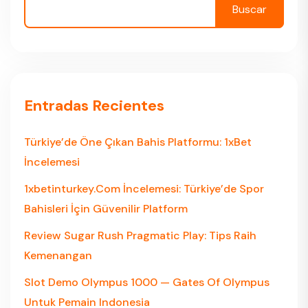
Buscar
Entradas Recientes
Türkiye’de Öne Çıkan Bahis Platformu: 1xBet
İncelemesi
1xbetinturkey.com İncelemesi: Türkiye’de Spor
Bahisleri İçin Güvenilir Platform
Review Sugar Rush Pragmatic Play: Tips Raih
Kemenangan
Slot Demo Olympus 1000 — Gates Of Olympus
Untuk Pemain Indonesia