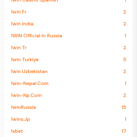
1win Fr
2
1win India
2
1WIN Official In Russia
1
1win Tr
2
1win Turkiye
5
1win Uzbekistan
2
1win-Nepal.com
1
1win-Np.com
2
1winRussia
15
1wins.jp
1
1xbet
17