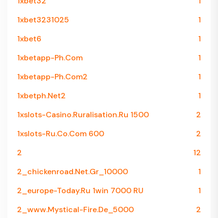
1xbet32
1
1xbet3231025
1
1xbet6
1
1xbetapp-Ph.com
1
1xbetapp-Ph.com2
1
1xbetph.net2
1
1xslots-Casino.ruralisation.ru 1500
2
1xslots-Ru.co.com 600
2
2
12
2_chickenroad.net.gr_10000
1
2_europe-Today.ru 1win 7000 RU
1
2_www.mystical-Fire.de_5000
2