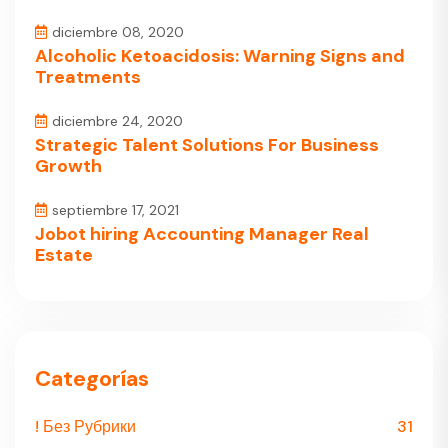
diciembre 08, 2020
Alcoholic Ketoacidosis: Warning Signs and
Treatments
diciembre 24, 2020
Strategic Talent Solutions For Business
Growth
septiembre 17, 2021
Jobot hiring Accounting Manager Real
Estate
Categorías
! Без Рубрики
31