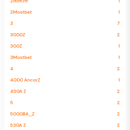
2ifilm.hr
1
2Mostbet
1
3
7
3000Z
2
300Z
1
3Mostbet
1
4
2
4000 AncorZ
1
450A Z
2
5
2
5000BA_Z
2
530A Z
2