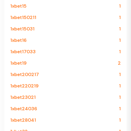
1xbet15
1
1xbet150211
1
1xbet15031
1
1xbet16
1
1xbet17033
1
1xbet19
2
1xbet200217
1
1xbet220219
1
1xbet23021
1
1xbet24036
1
1xbet28041
1