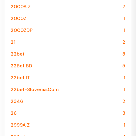
2000A Z
7
2000Z
1
2000ZDP
1
21
2
22bet
5
22Bet BD
5
22bet IT
1
22bet-Slovenia.com
1
2346
2
26
3
2999A Z
1