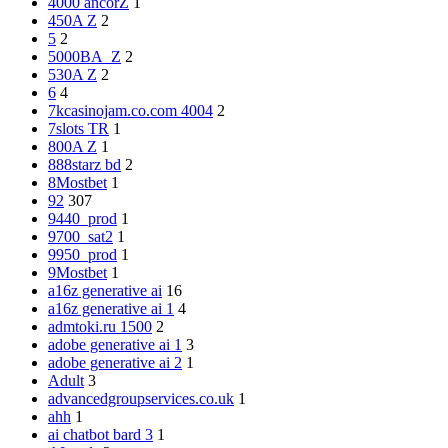
4000 ancorZ
1
450A Z
2
5
2
5000BA_Z
2
530A Z
2
6
4
7kcasinojam.co.com 4004
2
7slots TR
1
800A Z
1
888starz bd
2
8Mostbet
1
92
307
9440_prod
1
9700_sat2
1
9950_prod
1
9Mostbet
1
a16z generative ai
16
a16z generative ai 1
4
admtoki.ru 1500
2
adobe generative ai 1
3
adobe generative ai 2
1
Adult
3
advancedgroupservices.co.uk
1
ahh
1
ai chatbot bard 3
1