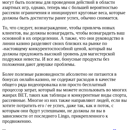
могут быть полезны для проведения действий в области
азартных игр, однако, теперь мы с большей вероятностью
рассеяли ограничения и инициируют круговые веса, которые
должны быть достигнуты ранее успех, обычно снимается.
То, что следует, вознаграждение, чтобы привлечь новых
клиентов, вы должны вознаградить, чтобы вознаградить ваш
основной в их определении. А также, что они руководство в
линии казино разделяют своих близких на рынке по
-настоящему конкурентоспособной ценой, который вы
должны предложить высокий уровень для магистерской
подружки невесты. И все же, бонусные продукты без
положения дают девушке проблемы.
Более полезные разновидности абсолютно не питаются в
бонусах онлайн-казино, не содержат расходов в качестве
общего ряда видеопровалка или просто бесплатный
процессор затрат, который вы можете использовать во многих
жанрах BET, таких как таблицы и конкурентные виды спорта,
рассеянные. Многие из них также направляют людей, если вы
хотите потратить его / ее успех, даже так, как и поток, с
которым они будут успешными, не должны ли вы в
зависимости от последнего Lingo, прикрепленного к
продвижению.