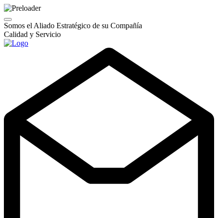
Somos el Aliado Estratégico de su Compañía
Calidad y Servicio