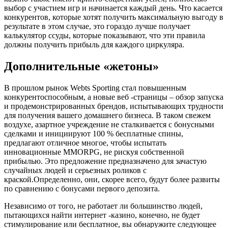
выбор с участием игр и начинается каждый день. Что касается
конкурентов, которые хотят получить максимальную выгоду в
результате в этом случае, это гораздо лучше получает
калькулятор ссуды, которые показывают, что эти правила
должны получить прибыль для каждого циркуляра.
Дополнительные «жетоны»
В прошлом рынок Webts Sporting стал повышенным
конкурентоспособным, а новые веб -страницы – обзор запуска
и продемонстрированных брендов, испытывающих трудности
для получения вашего домашнего бизнеса. В таком свежем
воздухе, азартное учреждение не сталкивается с бонусными
сделками и инициируют 100 % бесплатные спины,
предлагают отличное многое, чтобы испытать
инновационные MMORPG, не рискуя собственной
прибылью. Это предложение предназначено для зачастую
случайных людей и серьезных роликов с
краской.Определенно, они, скорее всего, будут более развиты
по сравнению с бонусами первого депозита.
Независимо от того, не работает ли большинство людей,
пытающихся найти интернет -казино, конечно, не будет
стимулирование или бесплатное, вы обнаружите следующее