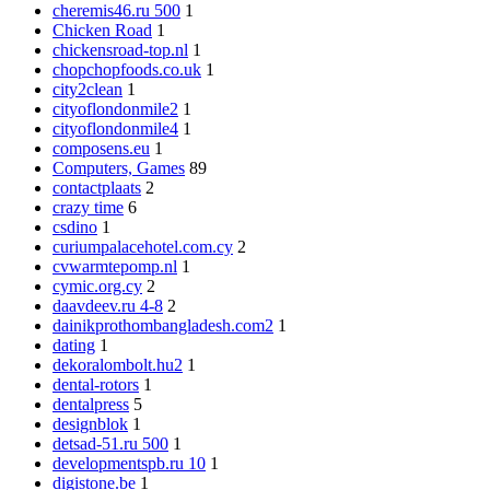
cheremis46.ru 500
1
Chicken Road
1
chickensroad-top.nl
1
chopchopfoods.co.uk
1
city2clean
1
cityoflondonmile2
1
cityoflondonmile4
1
composens.eu
1
Computers, Games
89
contactplaats
2
crazy time
6
csdino
1
curiumpalacehotel.com.cy
2
cvwarmtepomp.nl
1
cymic.org.cy
2
daavdeev.ru 4-8
2
dainikprothombangladesh.com2
1
dating
1
dekoralombolt.hu2
1
dental-rotors
1
dentalpress
5
designblok
1
detsad-51.ru 500
1
developmentspb.ru 10
1
digistone.be
1