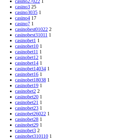
casino27022
1
casino3
25
casino3035
1
casino4
17
casino7
1
casinobest01022
2
casinobest31011
1
casinobet1
1
casinobet10
1
casinobet11
1
casinobet12
1
casinobet14
1
casinobet14034
1
casinobet16
1
casinobet18038
1
casinobet19
1
casinobet2
2
casinobet20
1
casinobet21
1
casinobet23
1
casinobet26022
1
casinobet28
1
casinobet29
1
casinobet3
2
casinobet310110
1