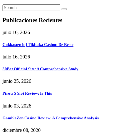
Publicaciones Recientes
julio 16, 2026
Gokkasten bij Tikitaka Casino: De Beste
julio 16, 2026
30Bet Official Site: A Comprehensive Study
junio 25, 2026
Pirots 5 Slot Review: Is This
junio 03, 2026
GambleZen Casino Review: A Comprehensive Analysis
diciembre 08, 2020