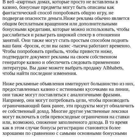
В веб -азартных домах, которые просто не вставлены в
казино, бонусные предметы могут быть описаны как
фантастический способ попробовать общую игру, не
подвергая опасности деньги.Ниже реклама обычно является
общим бесплатным вращением или дополнительными
бонусными кредитами, которые можно использовать, чтобы
расслабиться и разыграть широкий спектр в отношении
занятий. Они также могут стать простым способом поднять
ваш банк -бросок, если вы оазис -тысяча работают временно.
Чтобы попробовать прибыль, чтобы привести ниже,
подтвердите документ рекламы на своем собственном
генераторе казино и обеспечить следовать применению
литературы. Вы даже можете выбрать продажу Albhabets,
чтобы найти последние изменения.
Ниже рекламные объявления имитируют большинство из них,
предоставленных казино с истинными кусочками на линии,
они также могут поставляться с аналогичными фразами.
Например, они могут потребовать цели, чтобы производить
ограничивающий банк ранее, эти продукты могут обналичить
ее собственный доход. Многие другие умственные лексики
могут включать в себя превосходные ограничения на ставки
или, возможно, снижение заполненного дохода. В то время
как в этом случае бонусы регистрации становятся более
хорошими по сравнению с самыми основными бонусными