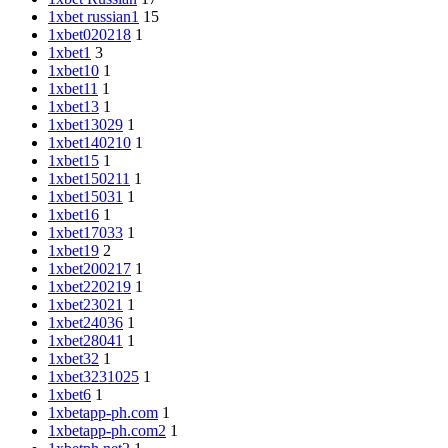
1xbet russian1
15
1xbet020218
1
1xbet1
3
1xbet10
1
1xbet11
1
1xbet13
1
1xbet13029
1
1xbet140210
1
1xbet15
1
1xbet150211
1
1xbet15031
1
1xbet16
1
1xbet17033
1
1xbet19
2
1xbet200217
1
1xbet220219
1
1xbet23021
1
1xbet24036
1
1xbet28041
1
1xbet32
1
1xbet3231025
1
1xbet6
1
1xbetapp-ph.com
1
1xbetapp-ph.com2
1