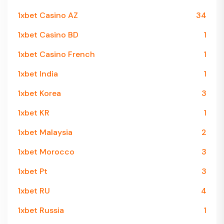
1xbet Casino AZ
34
1xbet Casino BD
1
1xbet Casino French
1
1xbet India
1
1xbet Korea
3
1xbet KR
1
1xbet Malaysia
2
1xbet Morocco
3
1xbet Pt
3
1xbet RU
4
1xbet Russia
1