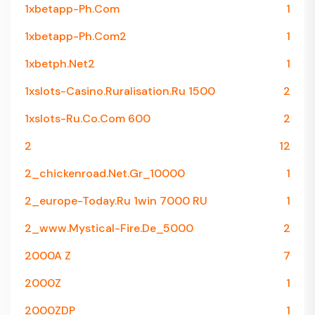
1xbetapp-Ph.com
1
1xbetapp-Ph.com2
1
1xbetph.net2
1
1xslots-Casino.ruralisation.ru 1500
2
1xslots-Ru.co.com 600
2
2
12
2_chickenroad.net.gr_10000
1
2_europe-Today.ru 1win 7000 RU
1
2_www.mystical-Fire.de_5000
2
2000A Z
7
2000Z
1
2000ZDP
1