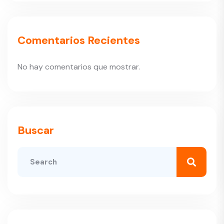
Comentarios Recientes
No hay comentarios que mostrar.
Buscar