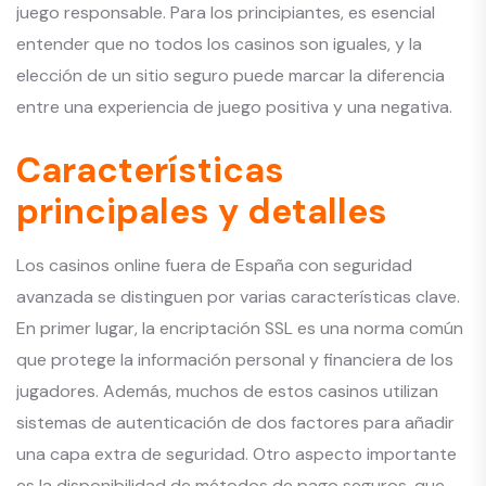
juego responsable. Para los principiantes, es esencial
entender que no todos los casinos son iguales, y la
elección de un sitio seguro puede marcar la diferencia
entre una experiencia de juego positiva y una negativa.
Características
principales y detalles
Los casinos online fuera de España con seguridad
avanzada se distinguen por varias características clave.
En primer lugar, la encriptación SSL es una norma común
que protege la información personal y financiera de los
jugadores. Además, muchos de estos casinos utilizan
sistemas de autenticación de dos factores para añadir
una capa extra de seguridad. Otro aspecto importante
es la disponibilidad de métodos de pago seguros, que