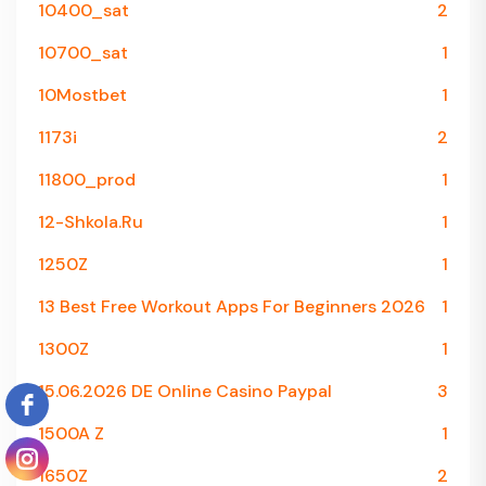
10400_sat
2
10700_sat
1
10Mostbet
1
1173i
2
11800_prod
1
12-Shkola.ru
1
1250Z
1
13 Best Free Workout Apps For Beginners 2026
1
1300Z
1
15.06.2026 DE Online Casino Paypal
3
1500A Z
1
1650Z
2