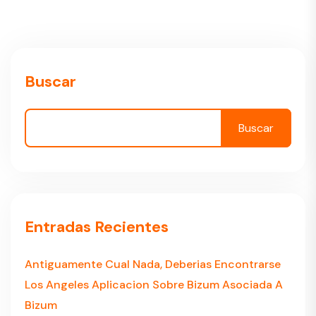
Buscar
Buscar
Entradas Recientes
Antiguamente Cual Nada, Deberias Encontrarse
Los Angeles Aplicacion Sobre Bizum Asociada A
Bizum