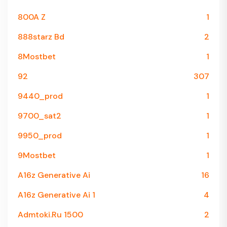
800A Z
1
888starz Bd
2
8Mostbet
1
92
307
9440_prod
1
9700_sat2
1
9950_prod
1
9Mostbet
1
A16z Generative Ai
16
A16z Generative Ai 1
4
Admtoki.ru 1500
2