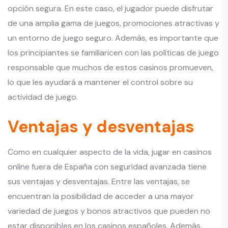
opción segura. En este caso, el jugador puede disfrutar
de una amplia gama de juegos, promociones atractivas y
un entorno de juego seguro. Además, es importante que
los principiantes se familiaricen con las políticas de juego
responsable que muchos de estos casinos promueven,
lo que les ayudará a mantener el control sobre su
actividad de juego.
Ventajas y desventajas
Como en cualquier aspecto de la vida, jugar en casinos
online fuera de España con seguridad avanzada tiene
sus ventajas y desventajas. Entre las ventajas, se
encuentran la posibilidad de acceder a una mayor
variedad de juegos y bonos atractivos que pueden no
estar disponibles en los casinos españoles. Además,