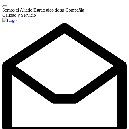
Somos el Aliado Estratégico de su Compañía
Calidad y Servicio