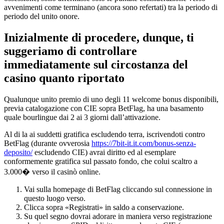
avvenimenti come terminano (ancora sono refertati) tra la periodo di
periodo del unito onore.
Inizialmente di procedere, dunque, ti
suggeriamo di controllare
immediatamente sul circostanza del
casino quanto riportato
Qualunque unito premio di uno degli 11 welcome bonus disponibili,
previa catalogazione con CIE sopra BetFlag, ha una basamento
quale bourlingue dai 2 ai 3 giorni dall’attivazione.
Al di la ai suddetti gratifica escludendo terra, iscrivendoti contro
BetFlag (durante ovverosia
https://7bit-it.it.com/bonus-senza-
deposito/
escludendo CIE) avrai diritto ed al esemplare
conformemente gratifica sul passato fondo, che colui scaltro a
3.000� verso il casinò online.
Vai sulla homepage di BetFlag cliccando sul connessione in
questo luogo verso.
Clicca sopra «Registrati» in saldo a conservazione.
Su quel segno dovrai adorare in maniera verso registrazione