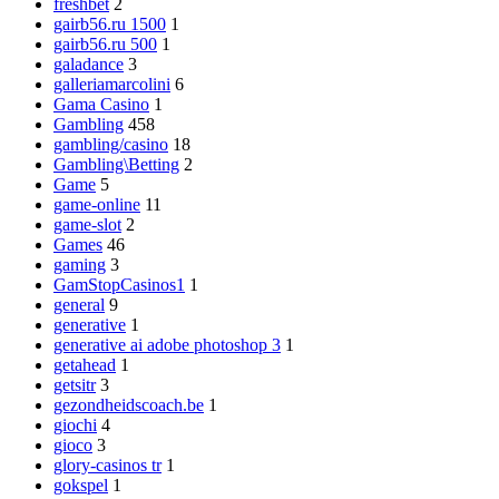
freshbet
2
gairb56.ru 1500
1
gairb56.ru 500
1
galadance
3
galleriamarcolini
6
Gama Casino
1
Gambling
458
gambling/casino
18
Gambling\Betting
2
Game
5
game-online
11
game-slot
2
Games
46
gaming
3
GamStopCasinos1
1
general
9
generative
1
generative ai adobe photoshop 3
1
getahead
1
getsitr
3
gezondheidscoach.be
1
giochi
4
gioco
3
glory-casinos tr
1
gokspel
1