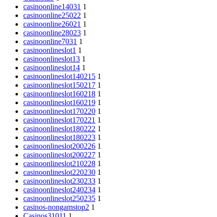
casinoonline14031
1
casinoonline25022
1
casinoonline26021
1
casinoonline28023
1
casinoonline7031
1
casinoonlineslot1
1
casinoonlineslot13
1
casinoonlineslot14
1
casinoonlineslot140215
1
casinoonlineslot150217
1
casinoonlineslot160218
1
casinoonlineslot160219
1
casinoonlineslot170220
1
casinoonlineslot170221
1
casinoonlineslot180222
1
casinoonlineslot180223
1
casinoonlineslot200226
1
casinoonlineslot200227
1
casinoonlineslot210228
1
casinoonlineslot220230
1
casinoonlineslot230233
1
casinoonlineslot240234
1
casinoonlineslot250235
1
casinos-nongamstop2
1
Casinos31011
1