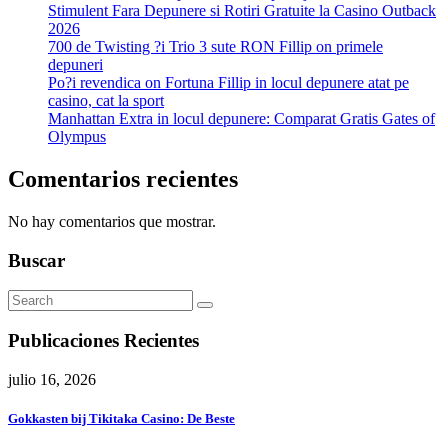
Stimulent Fara Depunere si Rotiri Gratuite la Casino Outback
2026
700 de Twisting ?i Trio 3 sute RON Fillip on primele
depuneri
Po?i revendica on Fortuna Fillip in locul depunere atat pe
casino, cat la sport
Manhattan Extra in locul depunere: Comparat Gratis Gates of
Olympus
Comentarios recientes
No hay comentarios que mostrar.
Buscar
Publicaciones Recientes
julio 16, 2026
Gokkasten bij Tikitaka Casino: De Beste