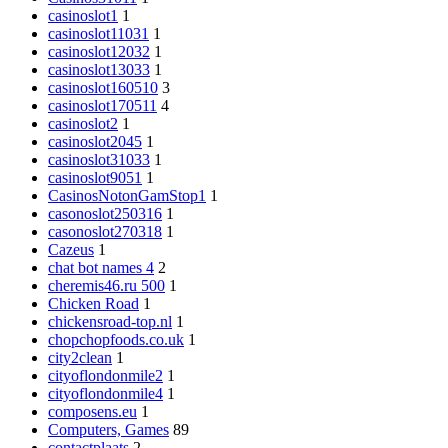
casinoslot1
1
casinoslot11031
1
casinoslot12032
1
casinoslot13033
1
casinoslot160510
3
casinoslot170511
4
casinoslot2
1
casinoslot2045
1
casinoslot31033
1
casinoslot9051
1
CasinosNotonGamStop1
1
casonoslot250316
1
casonoslot270318
1
Cazeus
1
chat bot names 4
2
cheremis46.ru 500
1
Chicken Road
1
chickensroad-top.nl
1
chopchopfoods.co.uk
1
city2clean
1
cityoflondonmile2
1
cityoflondonmile4
1
composens.eu
1
Computers, Games
89
contactplaats
2