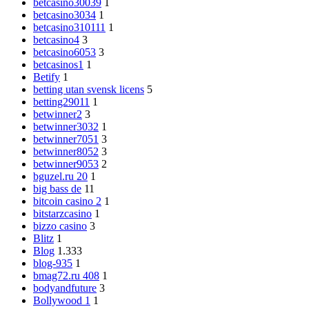
betcasino30039
1
betcasino3034
1
betcasino310111
1
betcasino4
3
betcasino6053
3
betcasinos1
1
Betify
1
betting utan svensk licens
5
betting29011
1
betwinner2
3
betwinner3032
1
betwinner7051
3
betwinner8052
3
betwinner9053
2
bguzel.ru 20
1
big bass de
11
bitcoin casino 2
1
bitstarzcasino
1
bizzo casino
3
Blitz
1
Blog
1.333
blog-935
1
bmag72.ru 408
1
bodyandfuture
3
Bollywood 1
1