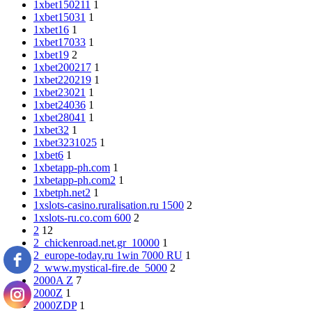
1xbet150211
1
1xbet15031
1
1xbet16
1
1xbet17033
1
1xbet19
2
1xbet200217
1
1xbet220219
1
1xbet23021
1
1xbet24036
1
1xbet28041
1
1xbet32
1
1xbet3231025
1
1xbet6
1
1xbetapp-ph.com
1
1xbetapp-ph.com2
1
1xbetph.net2
1
1xslots-casino.ruralisation.ru 1500
2
1xslots-ru.co.com 600
2
2
12
2_chickenroad.net.gr_10000
1
2_europe-today.ru 1win 7000 RU
1
2_www.mystical-fire.de_5000
2
2000A Z
7
2000Z
1
2000ZDP
1