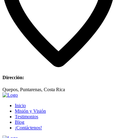
Dirección:
Quepos, Puntarenas, Costa Rica
Inicio
Misión y Visión
Testimonios
Blog
¡Contáctenos!