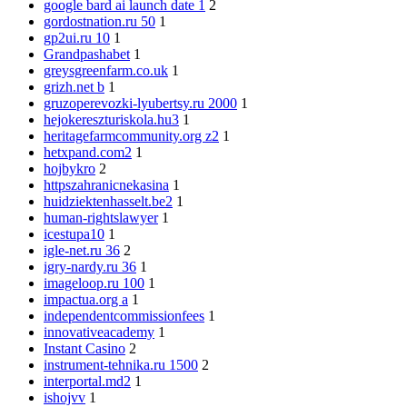
google bard ai launch date 1
2
gordostnation.ru 50
1
gp2ui.ru 10
1
Grandpashabet
1
greysgreenfarm.co.uk
1
grizh.net b
1
gruzoperevozki-lyubertsy.ru 2000
1
hejokereszturiskola.hu3
1
heritagefarmcommunity.org z2
1
hetxpand.com2
1
hojbykro
2
httpszahranicnekasina
1
huidziektenhasselt.be2
1
human-rightslawyer
1
icestupa10
1
igle-net.ru 36
2
igry-nardy.ru 36
1
imageloop.ru 100
1
impactua.org a
1
independentcommissionfees
1
innovativeacademy
1
Instant Casino
2
instrument-tehnika.ru 1500
2
interportal.md2
1
ishojvv
1