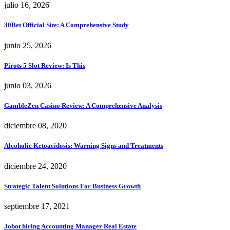
julio 16, 2026
30Bet Official Site: A Comprehensive Study
junio 25, 2026
Pirots 5 Slot Review: Is This
junio 03, 2026
GambleZen Casino Review: A Comprehensive Analysis
diciembre 08, 2020
Alcoholic Ketoacidosis: Warning Signs and Treatments
diciembre 24, 2020
Strategic Talent Solutions For Business Growth
septiembre 17, 2021
Jobot hiring Accounting Manager Real Estate