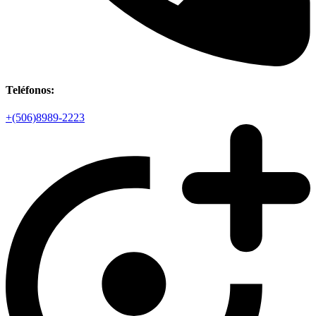
Teléfonos:
+(506)8989-2223