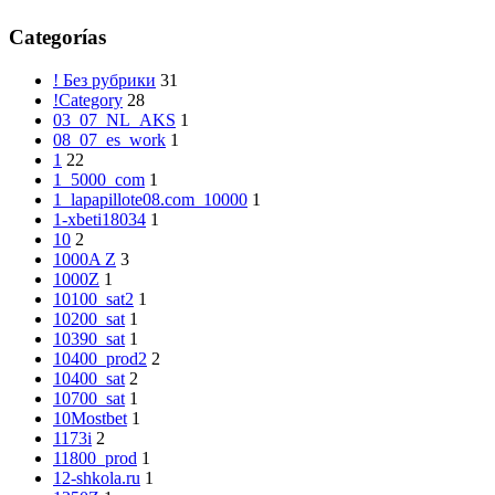
Categorías
! Без рубрики
31
!Category
28
03_07_NL_AKS
1
08_07_es_work
1
1
22
1_5000_com
1
1_lapapillote08.com_10000
1
1-xbeti18034
1
10
2
1000A Z
3
1000Z
1
10100_sat2
1
10200_sat
1
10390_sat
1
10400_prod2
2
10400_sat
2
10700_sat
1
10Mostbet
1
1173i
2
11800_prod
1
12-shkola.ru
1