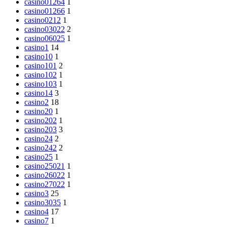
casino01264
1
casino01266
1
casino0212
1
casino03022
2
casino06025
1
casino1
14
casino10
1
casino101
2
casino102
1
casino103
1
casino14
3
casino2
18
casino20
1
casino202
1
casino203
3
casino24
2
casino242
2
casino25
1
casino25021
1
casino26022
1
casino27022
1
casino3
25
casino3035
1
casino4
17
casino7
1