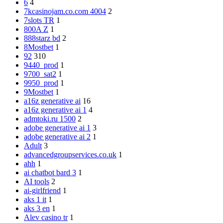
6
4
7kcasinojam.co.com 4004
2
7slots TR
1
800A Z
1
888starz bd
2
8Mostbet
1
92
310
9440_prod
1
9700_sat2
1
9950_prod
1
9Mostbet
1
a16z generative ai
16
a16z generative ai 1
4
admtoki.ru 1500
2
adobe generative ai 1
3
adobe generative ai 2
1
Adult
3
advancedgroupservices.co.uk
1
ahh
1
ai chatbot bard 3
1
AI tools
2
ai-girlfriend
1
aks 1 it
1
aks 3 en
1
Alev casino tr
1