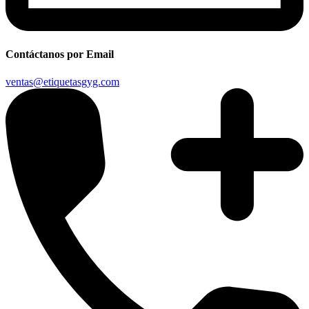
Contáctanos por Email
ventas@etiquetasgyg.com