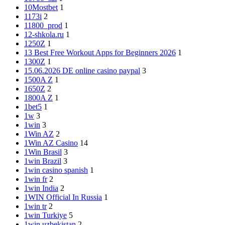
10Mostbet
1
1173i
2
11800_prod
1
12-shkola.ru
1
1250Z
1
13 Best Free Workout Apps for Beginners 2026
1
1300Z
1
15.06.2026 DE online casino paypal
3
1500A Z
1
1650Z
2
1800A Z
1
1bet5
1
1w
3
1win
3
1Win AZ
2
1Win AZ Casino
14
1Win Brasil
3
1win Brazil
3
1win casino spanish
1
1win fr
2
1win India
2
1WIN Official In Russia
1
1win tr
2
1win Turkiye
5
1win uzbekistan
2