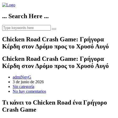
... Search Here ...
Chicken Road Crash Game: Γρήγορα
Κέρδη στον Δρόμο προς το Χρυσό Αυγό
Chicken Road Crash Game: Γρήγορα
Κέρδη στον Δρόμο προς το Χρυσό Αυγό
admiNgyG
3 de junio de 2026
Sin categoría
No hay comentarios
Τι κάνει το Chicken Road ένα Γρήγορο
Crash Game