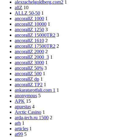
alexrachelgoldberg.com2
1
allZ
10
ALLZ 50-50
1
ancorallZ 1000
1
ancorallZ 10000
1
ancorallZ 1250
3
ancorallZ 15000TR2
3
ancorallZ 1610
2
ancorallZ 17500TR2
2
ancorallZ 2000
2
ancorallZ 2000_3
1
ancorallZ 3000
1
ancorallZ 50%
3
ancorallZ 500
1
ancorallZ dp
1
ancorallZ TP2
1
ankaratarotfali.com 1
1
anonymous
5
APK
15
apuestas
4
Arctic Casino
1
arda-tech.ru 1500
2
arh
1
articles
1
at99
5