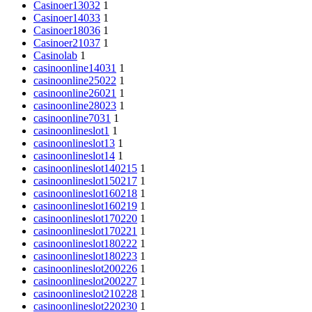
Casinoer13032
1
Casinoer14033
1
Casinoer18036
1
Casinoer21037
1
Casinolab
1
casinoonline14031
1
casinoonline25022
1
casinoonline26021
1
casinoonline28023
1
casinoonline7031
1
casinoonlineslot1
1
casinoonlineslot13
1
casinoonlineslot14
1
casinoonlineslot140215
1
casinoonlineslot150217
1
casinoonlineslot160218
1
casinoonlineslot160219
1
casinoonlineslot170220
1
casinoonlineslot170221
1
casinoonlineslot180222
1
casinoonlineslot180223
1
casinoonlineslot200226
1
casinoonlineslot200227
1
casinoonlineslot210228
1
casinoonlineslot220230
1