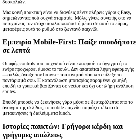
δυσκολιών.
Μια κοινή πρακτική είναι να διανύεις πέντε πλήρεις γύρους Easy,
σημειώνοντας πού συχνά σταματάς. Μόλις γίνεις συνεπής στο να
πετυχαίνεις τον στόχο πολλαπλασιαστή μέσα σε αυτό το εύρος,
μεταφέρεις αυτό το ρυθμό στο ζωντανό παιχνίδι.
Εμπειρία Mobile-First: Παίξε οπουδήποτε
σε λεπτά
Οι αφής controls του παιχνιδιού είναι ελαφριοί· το άγγιγμα ή το
swipe προχωράει άμεσα το πουλί. Δεν απαιτείται λήψη εφαρμογής
—απλώς άνοιξε τον browser του κινητού σου και επίλεξε το
ποντάρισμά σου. Η κατανάλωση μπαταρίας παραμένει χαμηλή
επειδή τα γραφικά βασίζονται σε vector και όχι σε πλήρη ανάλυση
sprites.
Επειδή μπορείς να ξεκινήσεις γύρο μέσα σε δευτερόλεπτα από το
άνοιγμα της σελίδας, το mobile παιχνίδι ταιριάζει τέλεια σε
μετακινήσεις ή διαλείμματα lunch.
Ιστορίες παικτών: Γρήγορα κέρδη και
γρήγορες απώλειες