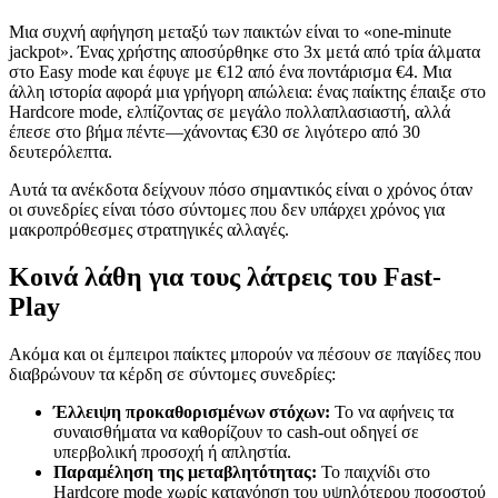
Μια συχνή αφήγηση μεταξύ των παικτών είναι το «one-minute
jackpot». Ένας χρήστης αποσύρθηκε στο 3x μετά από τρία άλματα
στο Easy mode και έφυγε με €12 από ένα ποντάρισμα €4. Μια
άλλη ιστορία αφορά μια γρήγορη απώλεια: ένας παίκτης έπαιξε στο
Hardcore mode, ελπίζοντας σε μεγάλο πολλαπλασιαστή, αλλά
έπεσε στο βήμα πέντε—χάνοντας €30 σε λιγότερο από 30
δευτερόλεπτα.
Αυτά τα ανέκδοτα δείχνουν πόσο σημαντικός είναι ο χρόνος όταν
οι συνεδρίες είναι τόσο σύντομες που δεν υπάρχει χρόνος για
μακροπρόθεσμες στρατηγικές αλλαγές.
Κοινά λάθη για τους λάτρεις του Fast-
Play
Ακόμα και οι έμπειροι παίκτες μπορούν να πέσουν σε παγίδες που
διαβρώνουν τα κέρδη σε σύντομες συνεδρίες:
Έλλειψη προκαθορισμένων στόχων:
Το να αφήνεις τα
συναισθήματα να καθορίζουν το cash-out οδηγεί σε
υπερβολική προσοχή ή απληστία.
Παραμέληση της μεταβλητότητας:
Το παιχνίδι στο
Hardcore mode χωρίς κατανόηση του υψηλότερου ποσοστού