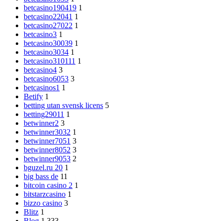
betcasino190419
1
betcasino22041
1
betcasino27022
1
betcasino3
1
betcasino30039
1
betcasino3034
1
betcasino310111
1
betcasino4
3
betcasino6053
3
betcasinos1
1
Betify
1
betting utan svensk licens
5
betting29011
1
betwinner2
3
betwinner3032
1
betwinner7051
3
betwinner8052
3
betwinner9053
2
bguzel.ru 20
1
big bass de
11
bitcoin casino 2
1
bitstarzcasino
1
bizzo casino
3
Blitz
1
Blog
1.333