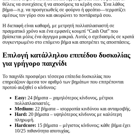
θέλεις να συνεχίσεις ή να αποσύρεις τα κέρδη σου. Ένα λάθος
βήμα—π.χ. να προσγειωθείς σε φούρνο ή φρεάτιο—τερματίζει
αμέσως τον γύρο σου και ακυρώνει το ποντάρισμά σου.
Η διεπαφή είναι καθαρή, με μετρητή πολλαπλασιαστή σε
πραγματικό χρόνο και ένα εμφανές κουμπί “Cash Out” που
βρίσκεται μόλις ένα άγγιγμα μακριά. Αυτός ο σχεδιασμός σε κρατά
συγκεντρωμένο στο επόμενο βήμα και αποτρέπει τις αποσπάσεις.
Επιλογή κατάλληλου επιπέδου δυσκολίας
για γρήγορο παιχνίδι
Το παιχνίδι προσφέρει τέσσερα επίπεδα δυσκολίας που
επηρεάζουν άμεσα τον αριθμό των βημάτων που επιτρέπονται
προτού αυξηθεί ο κίνδυνος:
Easy:
24 βήματα – χαμηλότερος κίνδυνος, μέτριοι
πολλαπλασιαστές.
Medium:
22 βήματα – ισορροπία κινδύνου και ανταμοιβής.
Hard:
20 βήματα – υψηλότερος κίνδυνος με καλύτερη
πληρωμή.
Hardcore:
15 βήματα – μέγιστος κίνδυνος; κάθε βήμα έχει
10/25 πιθανότητα αποτυχίας.