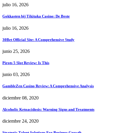
julio 16, 2026
Gokkasten bij Tikitaka Casino: De Beste
julio 16, 2026
30Bet Official Site: A Comprehensive Study
junio 25, 2026
Pirots 5 Slot Review: Is This
junio 03, 2026
GambleZen Casino Review: A Comprehensive Analysis
diciembre 08, 2020
Alcoholic Ketoacidosis: Warning Signs and Treatments
diciembre 24, 2020
Strategic Talent Solutions For Business Growth