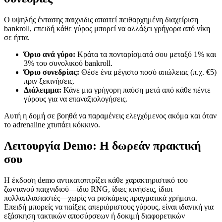
Ο υψηλής έντασης παιχνιδις απαιτεί πειθαρχημένη διαχείριση
bankroll, επειδή κάθε γύρος μπορεί να αλλάξει γρήγορα από νίκη
σε ήττα.
Όριο ανά γύρο:
Κράτα τα πονταρίσματά σου μεταξύ 1% και
3% του συνολικού bankroll.
Όριο συνεδρίας:
Θέσε ένα μέγιστο ποσό απώλειας (π.χ. €5)
πριν ξεκινήσεις.
Διάλειμμα:
Κάνε μια γρήγορη παύση μετά από κάθε πέντε
γύρους για να επαναξιολογήσεις.
Αυτή η δομή σε βοηθά να παραμένεις ελεγχόμενος ακόμα και όταν
το adrenaline χτυπάει κόκκινο.
Λειτουργία Demo: Η δωρεάν πρακτική
σου
Η έκδοση demo αντικατοπτρίζει κάθε χαρακτηριστικό του
ζωντανού παιχνιδιού—ίδιο RNG, ίδιες κινήσεις, ίδιοι
πολλαπλασιαστές—χωρίς να ρισκάρεις πραγματικά χρήματα.
Επειδή μπορείς να παίξεις απεριόριστους γύρους, είναι ιδανική για
εξάσκηση τακτικών αποσύρσεων ή δοκιμή διαφορετικών