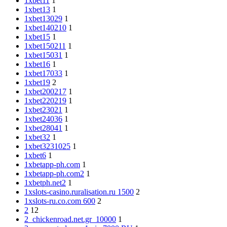
1xbet11
1
1xbet13
1
1xbet13029
1
1xbet140210
1
1xbet15
1
1xbet150211
1
1xbet15031
1
1xbet16
1
1xbet17033
1
1xbet19
2
1xbet200217
1
1xbet220219
1
1xbet23021
1
1xbet24036
1
1xbet28041
1
1xbet32
1
1xbet3231025
1
1xbet6
1
1xbetapp-ph.com
1
1xbetapp-ph.com2
1
1xbetph.net2
1
1xslots-casino.ruralisation.ru 1500
2
1xslots-ru.co.com 600
2
2
12
2_chickenroad.net.gr_10000
1