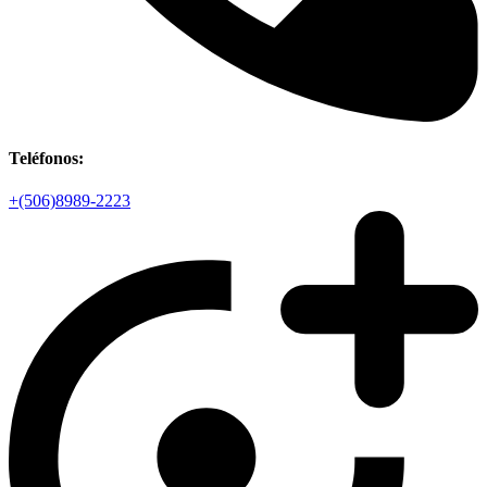
Teléfonos:
+(506)8989-2223