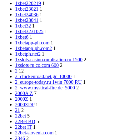
1xbet220219
1
1xbet23021
1
1xbet24036
1
1xbet28041
1
1xbet32
1
1xbet3231025
1
1xbet6
1
1xbetapp-ph.com
1
1xbetapp-ph.com2
1
1xbetph.net2
1
1xslots-casino.ruralisation.ru 1500
2
1xslots-ru.co.com 600
2
2
12
2_chickenroad.net.gr_10000
1
2_europe-today.ru 1win 7000 RU
1
2_www.mystical-fire.de_5000
2
2000A Z
7
2000Z
1
2000ZDP
1
21
2
22bet
5
22Bet BD
5
22bet IT
1
22bet-slovenia.com
1
2346
2