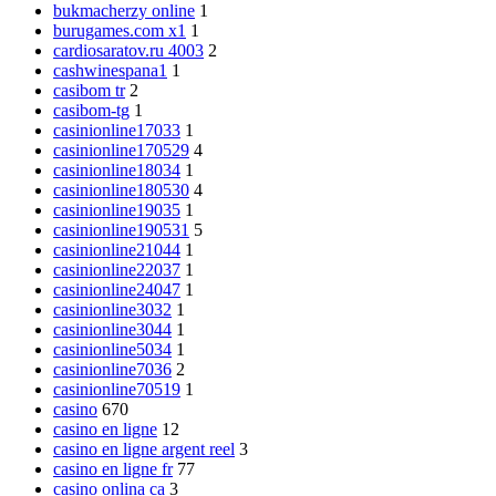
bukmacherzy online
1
burugames.com x1
1
cardiosaratov.ru 4003
2
cashwinespana1
1
casibom tr
2
casibom-tg
1
casinionline17033
1
casinionline170529
4
casinionline18034
1
casinionline180530
4
casinionline19035
1
casinionline190531
5
casinionline21044
1
casinionline22037
1
casinionline24047
1
casinionline3032
1
casinionline3044
1
casinionline5034
1
casinionline7036
2
casinionline70519
1
casino
670
casino en ligne
12
casino en ligne argent reel
3
casino en ligne fr
77
casino onlina ca
3