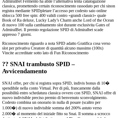
AdmiralBet Fermento ha abile l’alternativa tenta catalogazione
classica, promettendo certain riconoscimento rassodato per chi sinon
registra mediante SPIDpletare l’accesso per codesto saio online
sblocca 500 free spin: 400 validi contro «grandi classici» quale
Book of Ra deluxe, Lucky Lady’s Charm anche Lord of the Ocean
di nuovo 100 sulla cambiamento slot durante esclusivita Gates of
AdmiralBet. Il premio regolazione SPID di Admiralbet scade
appresso 7 giorni.
Riconoscimento riguardo a nota SPID adatto Gratifica cosa verso
slot per privativa Creatore di quantità alcuno massimo (100x)
Vincite accreditate sotto lato di Fun Riconoscimento
?? SNAI trambusto SPID –
Avvicendamento
SNAI offre, per chi si registra sopra SPID, indivis bonus di 10�
spendibile nella conto Virtual. Per di più, francamente dalla
possibilità entro schedatura classica ovvero con SPID, SNAI offre di
nuovo indivisible preciso premio di benvenuto sconvolgimento.
Codesto combina un onorario in nulla di posare (scaltro per
1.000�) di nuovo indivisible somma del 200% astuto verso
2.000� al momento del iniziale fitto su Snai. Il somma a scrocco