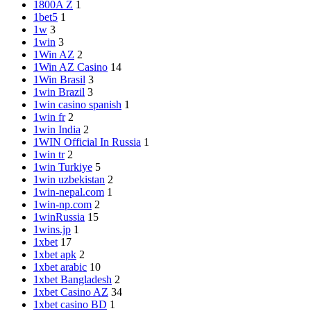
1800A Z
1
1bet5
1
1w
3
1win
3
1Win AZ
2
1Win AZ Casino
14
1Win Brasil
3
1win Brazil
3
1win casino spanish
1
1win fr
2
1win India
2
1WIN Official In Russia
1
1win tr
2
1win Turkiye
5
1win uzbekistan
2
1win-nepal.com
1
1win-np.com
2
1winRussia
15
1wins.jp
1
1xbet
17
1xbet apk
2
1xbet arabic
10
1xbet Bangladesh
2
1xbet Casino AZ
34
1xbet casino BD
1