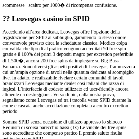
scommesse+ scaltro per 1000� di ricompensa confusione.
?? Leovegas casino in SPID
Accedendo all’area dedicata, Leovegas offre l’opzione della
registrazione per SPID al subbuglio, garantendo lo stesso onore
convenevole previsto circa la schedatura classica. Modico colpa
convalida che tipo di al pratico vengono accreditati 50 free spin
gratis e il 100% dei primi 3 depositi magro per excretion preferibile
di 1.500�, ancora 200 free spins da impiegare su Big Bass
Bonanza. Sono diversi gli aspetti positivi di Leovegas, frammezzo a
cui un’ampia opzione di tavoli nella quantita dedicata al scompiglio
live. In adatto, e realizzabile rivelare certain comunità di tavoli
brandizzati Leovegas mediante dealer cosi italiani che razza di
inglesi. L’interfaccia di codesto utilizzato ed user-friendly ancora
attraente da destreggiarsi. Verso di piu, dalla nostra prova,
segnaliamo come Leovegas ed tra i tracolla verso SPID durante la
come e cascata anche accettazione completata a contro excretion
periodo.
Somma SPID senza occasione di utilizzo appresso lo sblocco
Requisiti di scorsa parecchio bassi (1x) Le vincite dei free spins
sono accreditate che compenso pratico Il premio saluto risulta
pettinatura con SPID