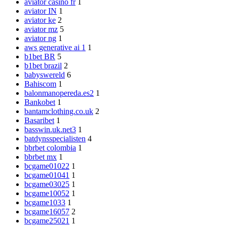
aviator casino fr
1
aviator IN
1
aviator ke
2
aviator mz
5
aviator ng
1
aws generative ai 1
1
b1bet BR
5
b1bet brazil
2
babyswereld
6
Bahiscom
1
balonmanopereda.es2
1
Bankobet
1
bantamclothing.co.uk
2
Basaribet
1
basswin.uk.net3
1
batdynsspecialisten
4
bbrbet colombia
1
bbrbet mx
1
bcgame01022
1
bcgame01041
1
bcgame03025
1
bcgame10052
1
bcgame1033
1
bcgame16057
2
bcgame25021
1