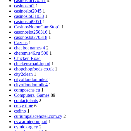
casinoslot170511
4
casinoslot2
1
casinoslot2045
1
casinoslot31033
1
casinoslot9051
1
CasinosNotonGamStop1
1
casonoslot250316
1
casonoslot270318
1
Cazeus
1
chat bot names 4
2
cheremis46.ru 500
1
Chicken Road
1
chickensroad-top.nl
1
chopchopfoods.co.uk
1
city2clean
1
cityoflondonmile2
1
cityoflondonmile4
1
composens.eu
1
Computers, Games
89
contactplaats
2
crazy time
6
csdino
1
curiumpalacehotel.com.cy
2
cvwarmtepomp.nl
1
cymic.org.cy
2