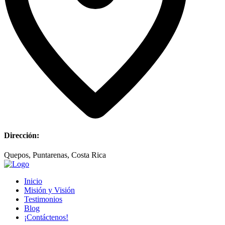
Dirección:
Quepos, Puntarenas, Costa Rica
Inicio
Misión y Visión
Testimonios
Blog
¡Contáctenos!