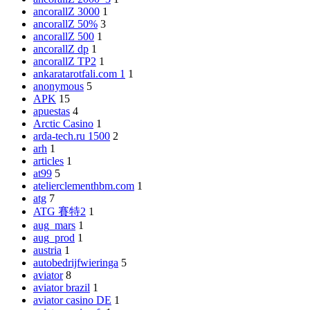
ancorallZ 3000
1
ancorallZ 50%
3
ancorallZ 500
1
ancorallZ dp
1
ancorallZ TP2
1
ankaratarotfali.com 1
1
anonymous
5
APK
15
apuestas
4
Arctic Casino
1
arda-tech.ru 1500
2
arh
1
articles
1
at99
5
atelierclementhbm.com
1
atg
7
ATG 賽特2
1
aug_mars
1
aug_prod
1
austria
1
autobedrijfwieringa
5
aviator
8
aviator brazil
1
aviator casino DE
1