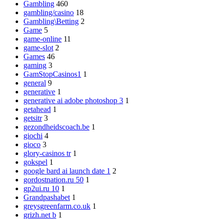
Gambling
460
gambling/casino
18
Gambling\Betting
2
Game
5
game-online
11
game-slot
2
Games
46
gaming
3
GamStopCasinos1
1
general
9
generative
1
generative ai adobe photoshop 3
1
getahead
1
getsitr
3
gezondheidscoach.be
1
giochi
4
gioco
3
glory-casinos tr
1
gokspel
1
google bard ai launch date 1
2
gordostnation.ru 50
1
gp2ui.ru 10
1
Grandpashabet
1
greysgreenfarm.co.uk
1
grizh.net b
1