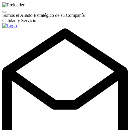
Somos el Aliado Estratégico de su Compañía
Calidad y Servicio