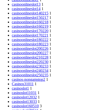
casinoonlineslot13
1
casinoonlineslot14
1
casinoonlineslot140215
1
casinoonlineslot150217
1
casinoonlineslot160218
1
casinoonlineslot160219
1
casinoonlineslot170220
1
casinoonlineslot170221
1
casinoonlineslot180222
1
casinoonlineslot180223
1
casinoonlineslot200226
1
casinoonlineslot200227
1
casinoonlineslot210228
1
casinoonlineslot220230
1
casinoonlineslot230233
1
casinoonlineslot240234
1
casinoonlineslot250235
1
casinos-nongamstop2
1
Casinos31011
1
casinoslot1
1
casinoslot11031
1
casinoslot12032
1
casinoslot13033
1
casinoslot160510
3