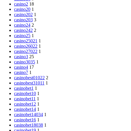
casino2
18
casino20
1
casino202
1
casino203
3
casino24
2
casino242
2
casino25
1
casino25021
1
casino26022
1
casino27022
1
casino3
25
casino3035
1
casino4
17
casino7
1
casinobest01022
2
casinobest31011
1
casinobet1
1
casinobet10
1
casinobet11
1
casinobet12
1
casinobet14
1
casinobet14034
1
casinobet16
1
casinobet18038
1
casinobet19
1