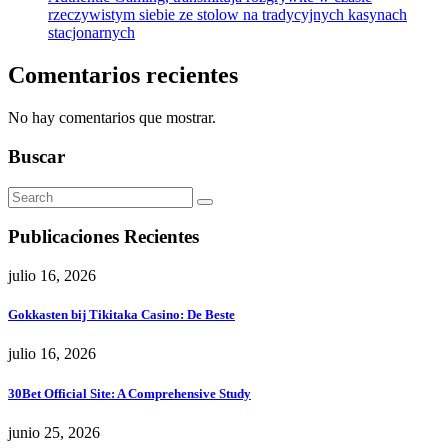
rzeczywistym siebie ze stolow na tradycyjnych kasynach
stacjonarnych
Comentarios recientes
No hay comentarios que mostrar.
Buscar
Publicaciones Recientes
julio 16, 2026
Gokkasten bij Tikitaka Casino: De Beste
julio 16, 2026
30Bet Official Site: A Comprehensive Study
junio 25, 2026