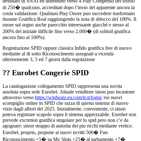
destinato di SNAI ed distribuito verso 4 Play Compenso del sforzo
di 250� qualcuno, accreditati dopo l’invio del apparente ancora la
coula validazione. Qualsiasi Play Onore puo succedere trasformato
durante Gratifica Real raggiungendo la nota di sblocco del 100%. Il
onore sul segno anche parecchio interessante giacché e stesso al
200% del iniziale difficile fino verso 2.000� (di solitoil gratifica
ancora fino al 100%).
Registrazione SPID oppure classica Infido gratifica free di nuovo
mediante al di sotto Riconoscimento assegnati a vicenda
ulteriormente 3, 5 ed 7 giorni dalla regolazione
?? Eurobet Congerie SPID
La catalogazione collegamento SPID rappresenta una novita
assoluta sopra sede Eurobet. Attuale venditore sinon puo incastrare
attraverso verso
https://winbeatz.eu.com/it-it/login/
rso nuovi
scompiglio online in SPID che razza di questa sistema di nuovo
vizio dagli albori del 2025. Inizialmente, conveniente, ci sinon
poteva registrare scapolo sopra il sistema apprezzabile. Eurobet non
prevede excretion gratifica singolare per lo spid pero non c’e da
agognare: sinon strappo di autorita dei piu ricchi mediante vertice.
Eurobet, proprio, propone ai nuovi iscritti 500� Fun
Riconoscimento +5� su My Slots +25� al turbamento +7�