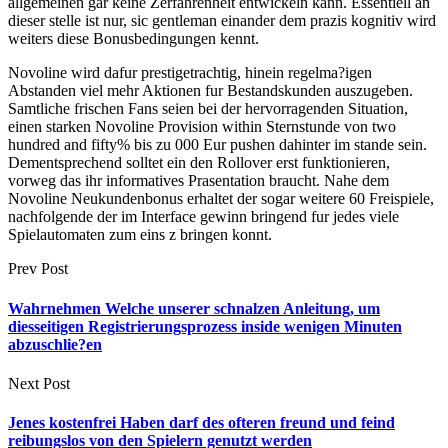
allgemeinen gar keine Zerfahrenheit entwickeln kann. Essentiell an
dieser stelle ist nur, sic gentleman einander dem prazis kognitiv wird
weiters diese Bonusbedingungen kennt.
Novoline wird dafur prestigetrachtig, hinein regelma?igen
Abstanden viel mehr Aktionen fur Bestandskunden auszugeben.
Samtliche frischen Fans seien bei der hervorragenden Situation,
einen starken Novoline Provision within Sternstunde von two
hundred and fifty% bis zu 000 Eur pushen dahinter im stande sein.
Dementsprechend solltet ein den Rollover erst funktionieren,
vorweg das ihr informatives Prasentation braucht. Nahe dem
Novoline Neukundenbonus erhaltet der sogar weitere 60 Freispiele,
nachfolgende der im Interface gewinn bringend fur jedes viele
Spielautomaten zum eins z bringen konnt.
Prev Post
Wahrnehmen Welche unserer schnalzen Anleitung, um
diesseitigen Registrierungsprozess inside wenigen Minuten
abzuschlie?en
Next Post
Jenes kostenfrei Haben darf des ofteren freund und feind
reibungslos von den Spielern genutzt werden