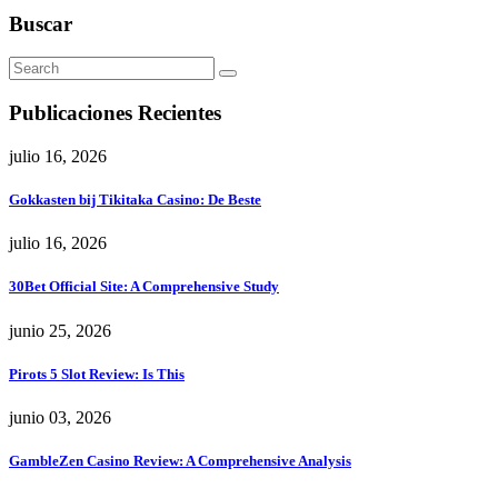
Buscar
Publicaciones Recientes
julio 16, 2026
Gokkasten bij Tikitaka Casino: De Beste
julio 16, 2026
30Bet Official Site: A Comprehensive Study
junio 25, 2026
Pirots 5 Slot Review: Is This
junio 03, 2026
GambleZen Casino Review: A Comprehensive Analysis