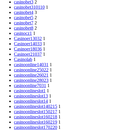
casinobet3
2
casinobet310110
1
casinobet4
3
casinobet5
2
casinobet7
2
casinobet8
2
casinocz1
1
Casinoer13032
1
Casinoer14033
1
Casinoer18036
1
Casinoer21037
1
Casinolab
1
casinoonline14031
1
casinoonline25022
1
casinoonline26021
1
casinoonline28023
1
casinoonline7031
1
casinoonlineslot1
1
casinoonlineslot13
1
casinoonlineslot14
1
casinoonlineslot140215
1
casinoonlineslot150217
1
casinoonlineslot160218
1
casinoonlineslot160219
1
casinoonlineslot170220
1