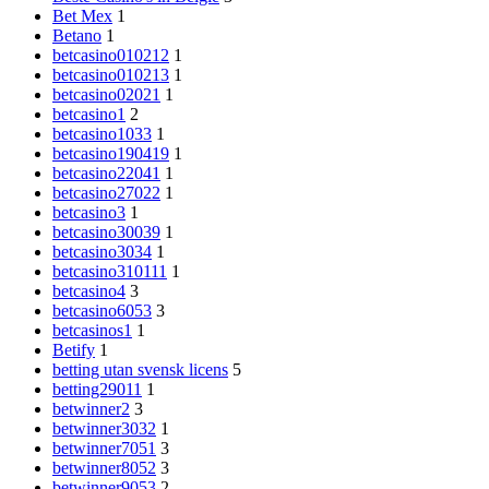
Bet Mex
1
Betano
1
betcasino010212
1
betcasino010213
1
betcasino02021
1
betcasino1
2
betcasino1033
1
betcasino190419
1
betcasino22041
1
betcasino27022
1
betcasino3
1
betcasino30039
1
betcasino3034
1
betcasino310111
1
betcasino4
3
betcasino6053
3
betcasinos1
1
Betify
1
betting utan svensk licens
5
betting29011
1
betwinner2
3
betwinner3032
1
betwinner7051
3
betwinner8052
3
betwinner9053
2