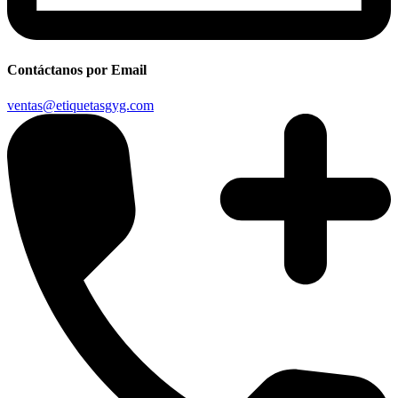
Contáctanos por Email
ventas@etiquetasgyg.com