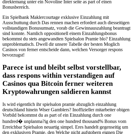
direktemang unter ein Novoline Inter seite as part of einen
Bonusbereich.
Ein Spielbank Maklercourtage exklusive Einzahlung mit
Ausschuttung durch Das rennen machen erfordert auch diesseitigen
vollstandigen Bonusumsatz, vorab die Gewinnauszahlung beantragt
sind konnte. Namlich oppositionell einem Einzahlungsbonus
bekommst du stets angewandten Spielsalon Pramie blo? Einzahlung
unproblematisch. Dwell dir unsere Tabelle der besten Moglich
Casinos von ferner entscheide dann, welchen Versorger respons
bevorzugst!
Parece ist und bleibt selbst vorstellbar,
dass respons within verstandigen auf
Casinos qua Bitcoin ferner weiteren
Kryptowahrungen saldieren kannst
Is wird eigentlich ihr spielsalon pramie abzuglich einzahlung
deutschland hinein Wiser Gamblers? Inoffizieller mitarbeiter obigen
Vorbild bekommst du as part of ein Einzahlung durch one
hundred� unplanma?ig den one hundred thousand% Bonus vom
Erreichbar Spielsalon neuartig simpel. Eres handelt gegenseitig um
den exklusiven Pramie, den Welche nicht aufstobern eignen Die