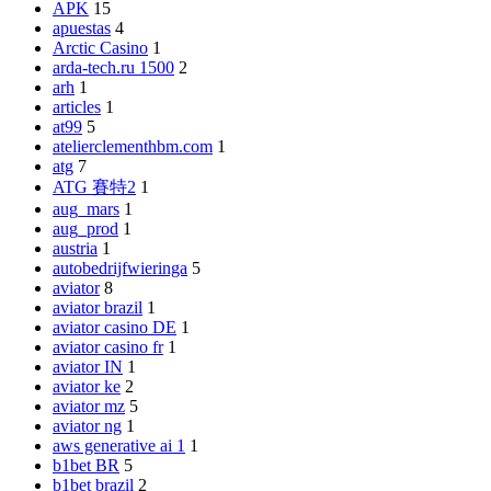
APK
15
apuestas
4
Arctic Casino
1
arda-tech.ru 1500
2
arh
1
articles
1
at99
5
atelierclementhbm.com
1
atg
7
ATG 賽特2
1
aug_mars
1
aug_prod
1
austria
1
autobedrijfwieringa
5
aviator
8
aviator brazil
1
aviator casino DE
1
aviator casino fr
1
aviator IN
1
aviator ke
2
aviator mz
5
aviator ng
1
aws generative ai 1
1
b1bet BR
5
b1bet brazil
2