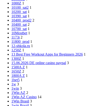
1000Z
1
10100_sat2
1
10200_sat
1
10390_sat
1
10400_prod2
2
10400_sat
2
10700_sat
1
10Mostbet
1
1173i
2
11800_prod
1
12-shkola.ru
1
1250Z
1
13 Best Free Workout Apps for Beginners 2026
1
1300Z
1
15.06.2026 DE online casino paypal
3
1500A Z
1
1650Z
2
1800A Z
1
1bet5
1
1w
3
1win
3
1Win AZ
2
1Win AZ Casino
14
1Win Brasil
3
1win Brazil
3