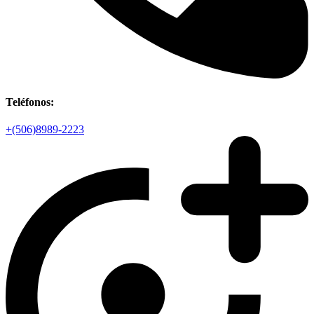
Teléfonos:
+(506)8989-2223