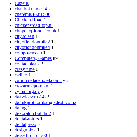
Cazeus
1
chat bot names 4
2
cheremis46.ru 500
1
Chicken Road
1
chickensroad-top.nl
1
chopchopfoods.co.uk
1
city2clean
1
cityoflondonmile2
1
cityoflondonmile4
1
composens.eu
1
Computers, Games
89
contactplaats
2
crazy time
6
csdino
1
curiumpalacehotel.com.cy
2
cvwarmtepomp.nl
1
cymic.org.cy
2
daavdeev.ru 4-8
2
dainikprothombangladesh.com2
1
dating
1
dekoralombolt.hu2
1
dental-rotors
1
dentalpress
5
designblok
1
detsad-51.ru 500
1