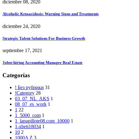
diciembre 08, 2020
Alcoholic Ketoacidosis: Warning Signs and Treatments
diciembre 24, 2020
Strategic Talent Solutions For Business Growth
septiembre 17, 2021
Jobot hiring Accounting Manager Real Estate
Categorías
! Без рубрики
31
!Category
28
03_07_NL_AKS
1
08_07_es_work
1
1
22
1_5000_com
1
1_lapapillote08.com_10000
1
1-xbeti18034
1
10
2
1000A Z
3