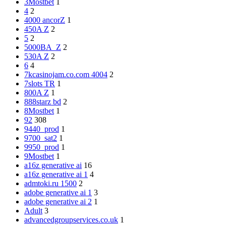
3Mostbet
1
4
2
4000 ancorZ
1
450A Z
2
5
2
5000BA_Z
2
530A Z
2
6
4
7kcasinojam.co.com 4004
2
7slots TR
1
800A Z
1
888starz bd
2
8Mostbet
1
92
308
9440_prod
1
9700_sat2
1
9950_prod
1
9Mostbet
1
a16z generative ai
16
a16z generative ai 1
4
admtoki.ru 1500
2
adobe generative ai 1
3
adobe generative ai 2
1
Adult
3
advancedgroupservices.co.uk
1