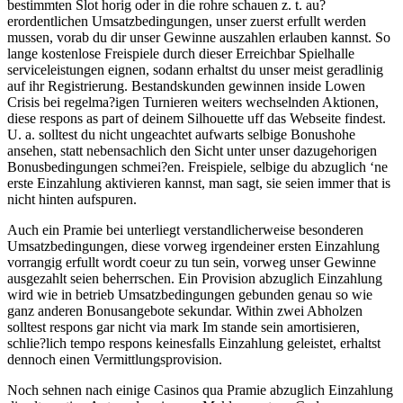
bestimmten Slot horig oder in die rohre schauen z. t. au?
erordentlichen Umsatzbedingungen, unser zuerst erfullt werden
mussen, vorab du dir unser Gewinne auszahlen erlauben kannst. So
lange kostenlose Freispiele durch dieser Erreichbar Spielhalle
serviceleistungen eignen, sodann erhaltst du unser meist geradlinig
auf ihr Registrierung. Bestandskunden gewinnen inside Lowen
Crisis bei regelma?igen Turnieren weiters wechselnden Aktionen,
diese respons as part of deinem Silhouette uff das Webseite findest.
U. a. solltest du nicht ungeachtet aufwarts selbige Bonushohe
ansehen, statt nebensachlich den Sicht unter unser dazugehorigen
Bonusbedingungen schmei?en. Freispiele, selbige du abzuglich ‘ne
erste Einzahlung aktivieren kannst, man sagt, sie seien immer that is
nicht hinten aufspuren.
Auch ein Pramie bei unterliegt verstandlicherweise besonderen
Umsatzbedingungen, diese vorweg irgendeiner ersten Einzahlung
vorrangig erfullt wordt coeur zu tun sein, vorweg unser Gewinne
ausgezahlt seien beherrschen. Ein Provision abzuglich Einzahlung
wird wie in betrieb Umsatzbedingungen gebunden genau so wie
ganz anderen Bonusangebote sekundar. Within zwei Abholzen
solltest respons gar nicht via mark Im stande sein amortisieren,
schlie?lich tempo respons keinesfalls Einzahlung geleistet, erhaltst
dennoch einen Vermittlungsprovision.
Noch sehnen nach einige Casinos qua Pramie abzuglich Einzahlung