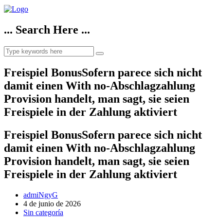
... Search Here ...
Freispiel BonusSofern parece sich nicht
damit einen With no-Abschlagzahlung
Provision handelt, man sagt, sie seien
Freispiele in der Zahlung aktiviert
Freispiel BonusSofern parece sich nicht
damit einen With no-Abschlagzahlung
Provision handelt, man sagt, sie seien
Freispiele in der Zahlung aktiviert
admiNgyG
4 de junio de 2026
Sin categoría