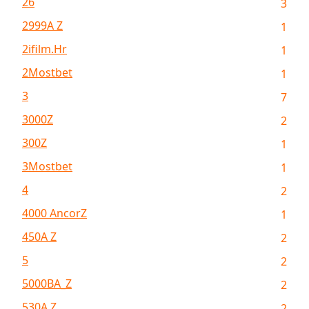
26
3
2999A Z
1
2ifilm.hr
1
2Mostbet
1
3
7
3000Z
2
300Z
1
3Mostbet
1
4
2
4000 AncorZ
1
450A Z
2
5
2
5000BA_Z
2
530A Z
2