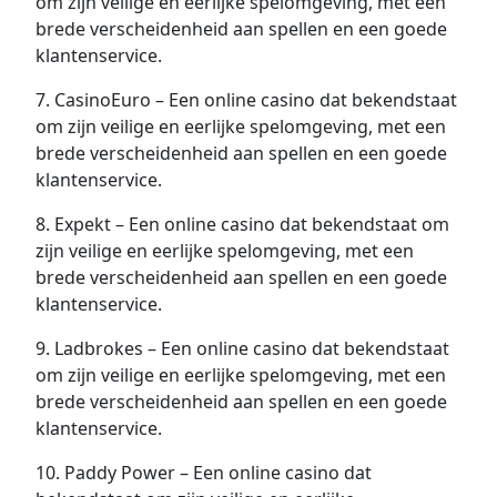
om zijn veilige en eerlijke spelomgeving, met een
brede verscheidenheid aan spellen en een goede
klantenservice.
7. CasinoEuro – Een online casino dat bekendstaat
om zijn veilige en eerlijke spelomgeving, met een
brede verscheidenheid aan spellen en een goede
klantenservice.
8. Expekt – Een online casino dat bekendstaat om
zijn veilige en eerlijke spelomgeving, met een
brede verscheidenheid aan spellen en een goede
klantenservice.
9. Ladbrokes – Een online casino dat bekendstaat
om zijn veilige en eerlijke spelomgeving, met een
brede verscheidenheid aan spellen en een goede
klantenservice.
10. Paddy Power – Een online casino dat