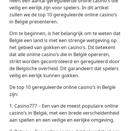
heeft een aantal gereguleerde online casino’s die
veilig en eerlijk zijn voor spelers. In dit artikel
zullen we de top 10 gereguleerde online casino’s
in België presenteren.
Om te beginnen, is het belangrijk om te weten dat
België een land is met een strenge wetgeving op
het gebied van gokken en casino’s. Dit betekent
dat alle online casino’s die in België opereren,
strikt worden gecontroleerd en gereguleerd door
de Belgische overheid. Dit garandeert dat spelers
veilig en eerlijk kunnen gokken.
De top 10 gereguleerde online casino’s in België
zijn:
1. Casino777 – Een van de meest populaire online
casino’s in België, met een brede verscheidenheid
aan spellen en een veilige en eerlijke omgeving.