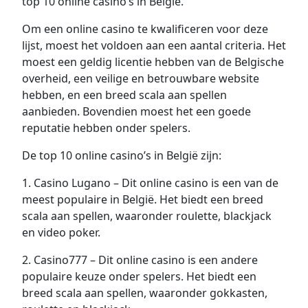
top 10 online casino’s in België.
Om een online casino te kwalificeren voor deze
lijst, moest het voldoen aan een aantal criteria. Het
moest een geldig licentie hebben van de Belgische
overheid, een veilige en betrouwbare website
hebben, en een breed scala aan spellen
aanbieden. Bovendien moest het een goede
reputatie hebben onder spelers.
De top 10 online casino’s in België zijn:
1. Casino Lugano – Dit online casino is een van de
meest populaire in België. Het biedt een breed
scala aan spellen, waaronder roulette, blackjack
en video poker.
2. Casino777 – Dit online casino is een andere
populaire keuze onder spelers. Het biedt een
breed scala aan spellen, waaronder gokkasten,