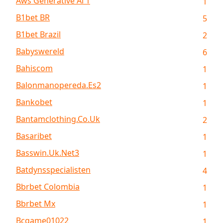
Aws Generative Ai 1
1
B1bet BR
5
B1bet Brazil
2
Babyswereld
6
Bahiscom
1
Balonmanopereda.es2
1
Bankobet
1
Bantamclothing.co.uk
2
Basaribet
1
Basswin.uk.net3
1
Batdynsspecialisten
4
Bbrbet Colombia
1
Bbrbet Mx
1
Bcgame01022
1