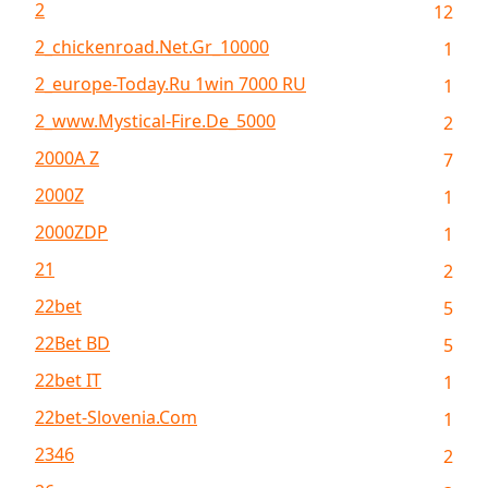
2
12
2_chickenroad.net.gr_10000
1
2_europe-Today.ru 1win 7000 RU
1
2_www.mystical-Fire.de_5000
2
2000A Z
7
2000Z
1
2000ZDP
1
21
2
22bet
5
22Bet BD
5
22bet IT
1
22bet-Slovenia.com
1
2346
2