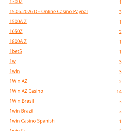
1300Z
1
15.06.2026 DE Online Casino Paypal
3
1500A Z
1
1650Z
2
1800A Z
1
1bet5
1
1w
3
1win
3
1Win AZ
2
1Win AZ Casino
14
1Win Brasil
3
1win Brazil
3
1win Casino Spanish
1
1win Fr