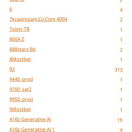
6
4
7kcasinojam.co.com 4004
2
7slots TR
1
800A Z
1
888starz Bd
2
8Mostbet
1
92
313
9440_prod
1
9700_sat2
1
9950_prod
1
9Mostbet
1
A16z Generative Ai
16
A16z Generative Ai 1
4