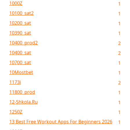
1000Z
1
10100_sat2
1
10200_sat
1
10390_sat
1
10400_prod2
2
10400_sat
2
10700_sat
1
10Mostbet
1
1173i
2
11800_prod
1
12-Shkola.ru
1
1250Z
1
13 Best Free Workout Apps For Beginners 2026
1