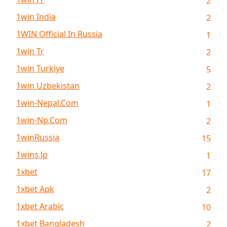
2
1win India
2
1WIN Official In Russia
1
1win Tr
2
1win Turkiye
5
1win Uzbekistan
2
1win-Nepal.com
1
1win-Np.com
2
1winRussia
15
1wins.jp
1
1xbet
17
1xbet Apk
2
1xbet Arabic
10
1xbet Bangladesh
2