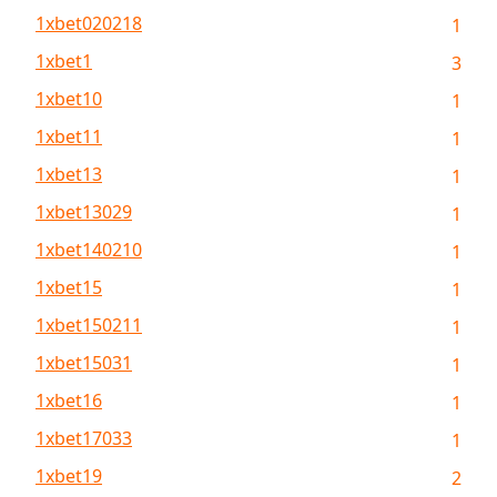
1xbet020218
1
1xbet1
3
1xbet10
1
1xbet11
1
1xbet13
1
1xbet13029
1
1xbet140210
1
1xbet15
1
1xbet150211
1
1xbet15031
1
1xbet16
1
1xbet17033
1
1xbet19
2