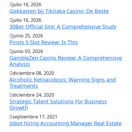
julio 16, 2026
Gokkasten bij Tikitaka Casino: De Beste
julio 16, 2026
30Bet Official Site: A Comprehensive Study
junio 25, 2026
Pirots 5 Slot Review: Is This
junio 03, 2026
GambleZen Casino Review: A Comprehensive
Analysis
diciembre 08, 2020
Alcoholic Ketoacidosis: Warning Signs and
Treatments
diciembre 24, 2020
Strategic Talent Solutions For Business
Growth
septiembre 17, 2021
Jobot hiring Accounting Manager Real Estate