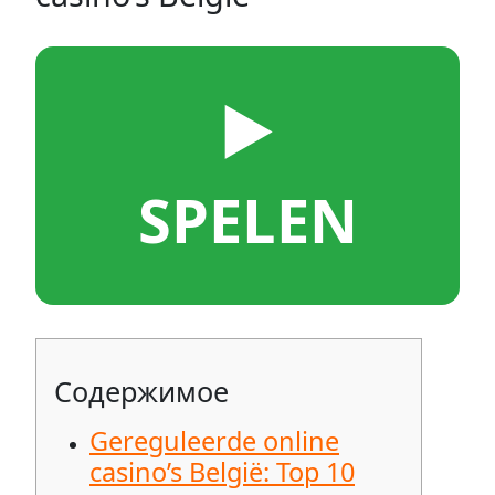
▶️
SPELEN
Содержимое
Gereguleerde online
casino’s België: Top 10