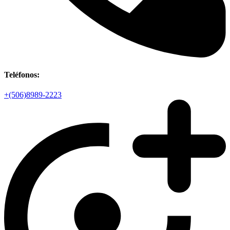
Teléfonos:
+(506)8989-2223