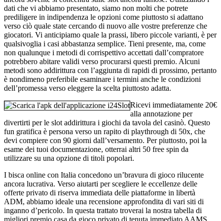
dati che vi abbiamo presentato, siamo non molti che potrete
prediligere in indipendenza le opzioni come piuttosto si adattano
verso ciò quale state cercando di nuovo alle vostre preferenze che
giocatori. Vi anticipiamo quale la prassi, libero piccole varianti, è per
qualsivoglia i casi abbastanza semplice. Tieni presente, ma, come
non qualunque i metodi di corrispettivo accettati dall’compratore
potrebbero abitare validi verso procurarsi questi premio. Alcuni
metodi sono addirittura con l’aggiunta di rapidi di prossimo, pertanto
è nondimeno preferibile esaminare i termini anche le condizioni
dell’promessa verso eleggere la scelta piuttosto adatta.
Ricevi immediatamente 20€
alla annotazione per
divertirti per le slot addirittura i giochi da tavola del casinò. Questo
fun gratifica è persona verso un rapito di playthrough di 50x, che
devi compiere con 90 giorni dall’versamento. Per piuttosto, poi la
esame dei tuoi documentazione, otterrai altri 50 free spin da
utilizzare su una opzione di titoli popolari.
I bisca online con Italia concedono un’bravura di gioco rilucente
ancora lucrativa. Verso aiutarti per scegliere le eccellenze delle
offerte privato di riserva immediata delle piattaforme in libertà
ADM, abbiamo ideale una recensione approfondita di vari siti di
inganno d’pericolo. In questa trattato troverai la nostra tabella di
migliori premio casa da gioco privato di tenuta immediato AAMS.