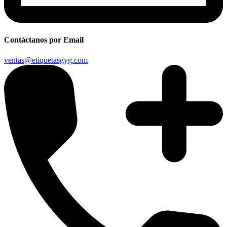
Contáctanos por Email
ventas@etiquetasgyg.com