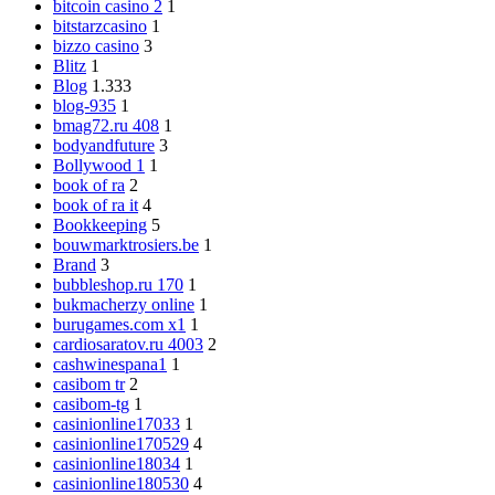
bitcoin casino 2
1
bitstarzcasino
1
bizzo casino
3
Blitz
1
Blog
1.333
blog-935
1
bmag72.ru 408
1
bodyandfuture
3
Bollywood 1
1
book of ra
2
book of ra it
4
Bookkeeping
5
bouwmarktrosiers.be
1
Brand
3
bubbleshop.ru 170
1
bukmacherzy online
1
burugames.com x1
1
cardiosaratov.ru 4003
2
cashwinespana1
1
casibom tr
2
casibom-tg
1
casinionline17033
1
casinionline170529
4
casinionline18034
1
casinionline180530
4