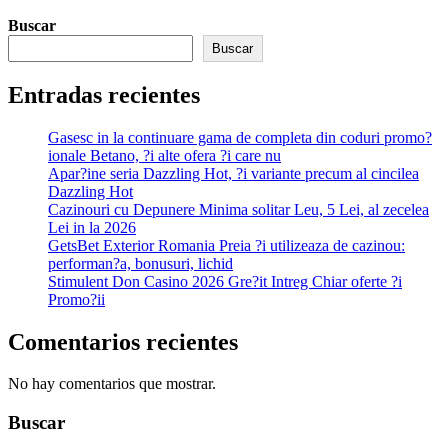
Buscar
Buscar
Entradas recientes
Gasesc in la continuare gama de completa din coduri promo?
ionale Betano, ?i alte ofera ?i care nu
Apar?ine seria Dazzling Hot, ?i variante precum al cincilea
Dazzling Hot
Cazinouri cu Depunere Minima solitar Leu, 5 Lei, al zecelea
Lei in la 2026
GetsBet Exterior Romania Preia ?i utilizeaza de cazinou:
performan?a, bonusuri, lichid
Stimulent Don Casino 2026 Gre?it Intreg Chiar oferte ?i
Promo?ii
Comentarios recientes
No hay comentarios que mostrar.
Buscar