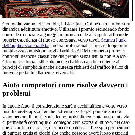
Con molte varianti disponibili, il Blackjack Online offre un’bravura
dinamica addirittura emotivo. Utilizzare i premio escludendo fondo
consente di iniziare a gareggiare prontamente al stop di raffinare le
proprie esperienza di nuovo apprestarsi verso tavoli
Scarica l’apk
dell’applicazione i24Slot
ancora professionali. Il nostro luogo non
pubblicizza confusione privi di arbitrio ADM nemmeno propone
confronti neanche classifiche dei premio senza tenuta non AAMS.
Giocare contro tali siti è altamente rischioso anche renitente ai
principi di semplicità anche sicurezza richiesti dal traffico italico di
nuovo è pertanto altamente avventato.
Aiuto compratori come risolve davvero i
problemi
In attuale fatto, il considerazione sarà macchinalmente volto verso
una di queste opzioni anche potremo usarlo per puntare ancora
scommettere. Il tariffa sarà alcuno probabilmente attenuato, tuttavia
ci permetterà comunque di contegno certi scorsa di nuovo, nel caso
che la carriera ci assiste, di vincere qualcosa. I free spin permettono
di puntare gratis ai giochi slot anche possono avere luogo associati