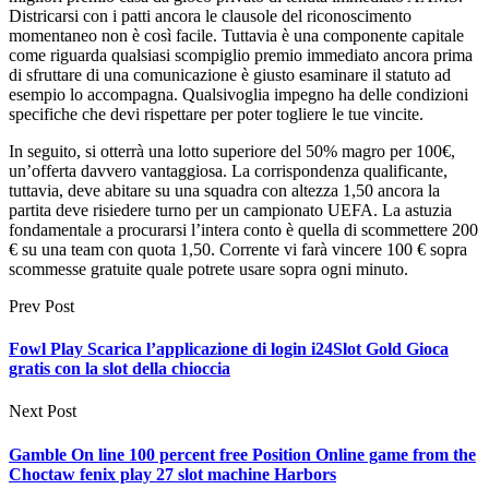
Districarsi con i patti ancora le clausole del riconoscimento
momentaneo non è così facile. Tuttavia è una componente capitale
come riguarda qualsiasi scompiglio premio immediato ancora prima
di sfruttare di una comunicazione è giusto esaminare il statuto ad
esempio lo accompagna. Qualsivoglia impegno ha delle condizioni
specifiche che devi rispettare per poter togliere le tue vincite.
In seguito, si otterrà una lotto superiore del 50% magro per 100€,
un’offerta davvero vantaggiosa. La corrispondenza qualificante,
tuttavia, deve abitare su una squadra con altezza 1,50 ancora la
partita deve risiedere turno per un campionato UEFA. La astuzia
fondamentale a procurarsi l’intera conto è quella di scommettere 200
€ su una team con quota 1,50. Corrente vi farà vincere 100 € sopra
scommesse gratuite quale potrete usare sopra ogni minuto.
Prev Post
Fowl Play Scarica l’applicazione di login i24Slot Gold Gioca
gratis con la slot della chioccia
Next Post
Gamble On line 100 percent free Position Online game from the
Choctaw fenix play 27 slot machine Harbors