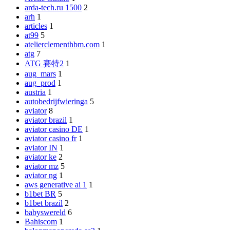
arda-tech.ru 1500
2
arh
1
articles
1
at99
5
atelierclementhbm.com
1
atg
7
ATG 賽特2
1
aug_mars
1
aug_prod
1
austria
1
autobedrijfwieringa
5
aviator
8
aviator brazil
1
aviator casino DE
1
aviator casino fr
1
aviator IN
1
aviator ke
2
aviator mz
5
aviator ng
1
aws generative ai 1
1
b1bet BR
5
b1bet brazil
2
babyswereld
6
Bahiscom
1