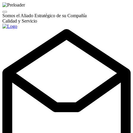
Somos el Aliado Estratégico de su Compañía
Calidad y Servicio