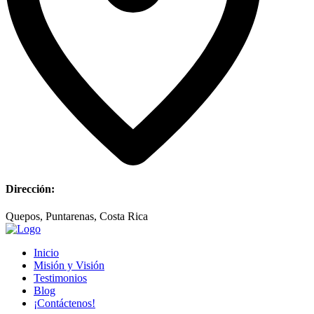
Dirección:
Quepos, Puntarenas, Costa Rica
Inicio
Misión y Visión
Testimonios
Blog
¡Contáctenos!