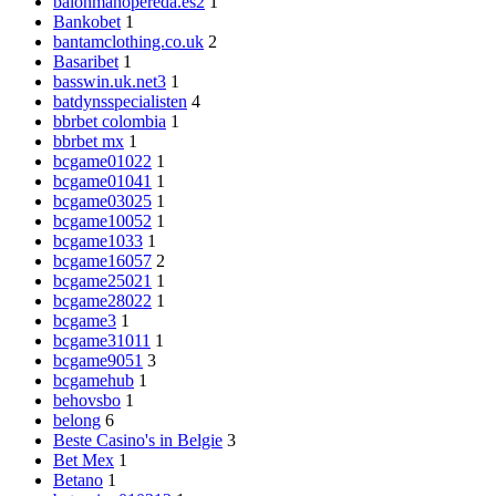
balonmanopereda.es2
1
Bankobet
1
bantamclothing.co.uk
2
Basaribet
1
basswin.uk.net3
1
batdynsspecialisten
4
bbrbet colombia
1
bbrbet mx
1
bcgame01022
1
bcgame01041
1
bcgame03025
1
bcgame10052
1
bcgame1033
1
bcgame16057
2
bcgame25021
1
bcgame28022
1
bcgame3
1
bcgame31011
1
bcgame9051
3
bcgamehub
1
behovsbo
1
belong
6
Beste Casino's in Belgie
3
Bet Mex
1
Betano
1