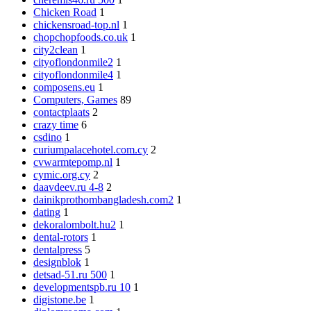
Chicken Road
1
chickensroad-top.nl
1
chopchopfoods.co.uk
1
city2clean
1
cityoflondonmile2
1
cityoflondonmile4
1
composens.eu
1
Computers, Games
89
contactplaats
2
crazy time
6
csdino
1
curiumpalacehotel.com.cy
2
cvwarmtepomp.nl
1
cymic.org.cy
2
daavdeev.ru 4-8
2
dainikprothombangladesh.com2
1
dating
1
dekoralombolt.hu2
1
dental-rotors
1
dentalpress
5
designblok
1
detsad-51.ru 500
1
developmentspb.ru 10
1
digistone.be
1