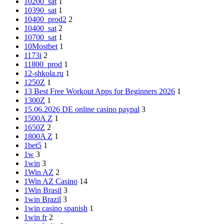
10200_sat
1
10390_sat
1
10400_prod2
2
10400_sat
2
10700_sat
1
10Mostbet
1
1173i
2
11800_prod
1
12-shkola.ru
1
1250Z
1
13 Best Free Workout Apps for Beginners 2026
1
1300Z
1
15.06.2026 DE online casino paypal
3
1500A Z
1
1650Z
2
1800A Z
1
1bet5
1
1w
3
1win
3
1Win AZ
2
1Win AZ Casino
14
1Win Brasil
3
1win Brazil
3
1win casino spanish
1
1win fr
2