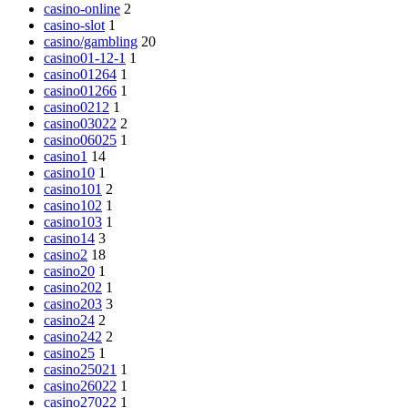
casino-online
2
casino-slot
1
casino/gambling
20
casino01-12-1
1
casino01264
1
casino01266
1
casino0212
1
casino03022
2
casino06025
1
casino1
14
casino10
1
casino101
2
casino102
1
casino103
1
casino14
3
casino2
18
casino20
1
casino202
1
casino203
3
casino24
2
casino242
2
casino25
1
casino25021
1
casino26022
1
casino27022
1