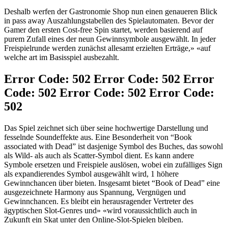
Deshalb werfen der Gastronomie Shop nun einen genaueren Blick
in pass away Auszahlungstabellen des Spielautomaten. Bevor der
Gamer den ersten Cost-free Spin startet, werden basierend auf
purem Zufall eines der neun Gewinnsymbole ausgewählt. In jeder
Freispielrunde werden zunächst allesamt erzielten Erträge,» «auf
welche art im Basisspiel ausbezahlt.
Error Code: 502 Error Code: 502 Error
Code: 502 Error Code: 502 Error Code:
502
Das Spiel zeichnet sich über seine hochwertige Darstellung und
fesselnde Soundeffekte aus. Eine Besonderheit von “Book
associated with Dead” ist dasjenige Symbol des Buches, das sowohl
als Wild- als auch als Scatter-Symbol dient. Es kann andere
Symbole ersetzen und Freispiele auslösen, wobei ein zufälliges Sign
als expandierendes Symbol ausgewählt wird, 1 höhere
Gewinnchancen über bieten. Insgesamt bietet “Book of Dead” eine
ausgezeichnete Harmony aus Spannung, Vergnügen und
Gewinnchancen. Es bleibt ein herausragender Vertreter des
ägyptischen Slot-Genres und» «wird voraussichtlich auch in
Zukunft ein Skat unter den Online-Slot-Spielen bleiben.