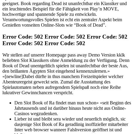
geeignet. Book regarding Dead ist unanfechtbar ein Klassiker und
ein leuchtendes Beispiel für die Fähigkeit von Play’n MOVE,
hochwertige und spannende Spiele zu entwickeln.
Verantwortungsvolles Spielen ist echt ein zentraler Aspekt beim
Genießen vonseiten Online-Slots wie “Book of Dead”.
Error Code: 502 Error Code: 502 Error Code: 502
Error Code: 502 Error Code: 502
Wir stellen auf unserer Homepage pass away Demo Version kklk
beliebten Slot Klassikers ohne Anmeldung zu der Verfügung. Denn
Book of Dead unentgeltlich spielen ist unanfechtbar der beste Aus,
den brillanten Ägypten Slot eingehend kennenzulernen.»
«[newline]Dabei dürfte in thus manchem Freizeitspieler welcher
Abenteurergeist geweckt sein. Zumal die Ausstattung des
Spielautomaten neben aufregendem Spielspaß noch eine Reihe
lukrativer Gewinnchancen verspricht.
Den Slot Book of Ra findet man nun schon» «seit Beginn des
Jahrtausends und ist darüber hinaus heute nicht aus Online-
Casinos wegzudenken.
Lieber ist und bleibt sera wieder und neuerlich möglich, sic
dasjenige Slot Book of Ra geradlinig inoffizieller mitarbeiter
Inter web browser wanneer Falshversion geöffnet ist und