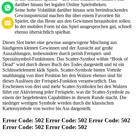
darüber hinaus bei legalen Online Spielotheken.
Seine hohe Volatilität darüber hinaus sein beeindruckendes
Gewinnpotenzial machen ihn über einem Favoriten für
Spieler, die das Beste aus den Gewinnen herausholen sollen.
In der mobilen Form ist das Spiel ausgesprochen gut, schnell
ebenso übersichtlich spielbar.
Dieser Slot bietet eine gewisse ausgewogene Mischung aus
häufigeren kleinen Gewinnen und der Aussicht auf große
Auszahlungen, insbesondere durch perish Freispiel- und
Spezialsymbol-Funktionen. Das Scatter-Symbol within “Book of
Dead” wird durch dieses Buch des Todes dargestellt und ist ein
Schlüsselelement kklk Spiels. Scatter-Symbole bieten Vorteile
unabhängig von ihrer Position bei den Walzen ebenso sind für
dieses Auslösen der Freispiel-Funktion verantwortlich. Das
Erscheinen von drei und mehr Scatter-Symbolen bei den Walzen
führt zur Aktivierung jeder Freispiele, was die Scatter-Symbole zu
einem der begehrtesten Capabilities in diesem Runde macht. Die
niedriger wertigen Symbole werden durch die klassischen
Kartensymbole von twelve bis Ass dargestellt.
Error Code: 502 Error Code: 502 Error Code: 502
Error Code: 502 Error Code: 502