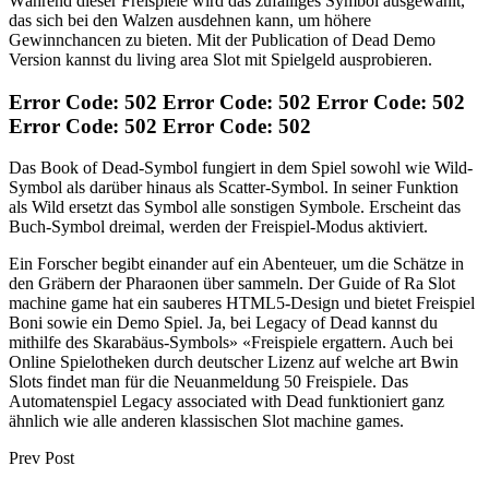
Während dieser Freispiele wird das zufälliges Symbol ausgewählt,
das sich bei den Walzen ausdehnen kann, um höhere
Gewinnchancen zu bieten. Mit der Publication of Dead Demo
Version kannst du living area Slot mit Spielgeld ausprobieren.
Error Code: 502 Error Code: 502 Error Code: 502
Error Code: 502 Error Code: 502
Das Book of Dead-Symbol fungiert in dem Spiel sowohl wie Wild-
Symbol als darüber hinaus als Scatter-Symbol. In seiner Funktion
als Wild ersetzt das Symbol alle sonstigen Symbole. Erscheint das
Buch-Symbol dreimal, werden der Freispiel-Modus aktiviert.
Ein Forscher begibt einander auf ein Abenteuer, um die Schätze in
den Gräbern der Pharaonen über sammeln. Der Guide of Ra Slot
machine game hat ein sauberes HTML5-Design und bietet Freispiel
Boni sowie ein Demo Spiel. Ja, bei Legacy of Dead kannst du
mithilfe des Skarabäus-Symbols» «Freispiele ergattern. Auch bei
Online Spielotheken durch deutscher Lizenz auf welche art Bwin
Slots findet man für die Neuanmeldung 50 Freispiele. Das
Automatenspiel Legacy associated with Dead funktioniert ganz
ähnlich wie alle anderen klassischen Slot machine games.
Prev Post