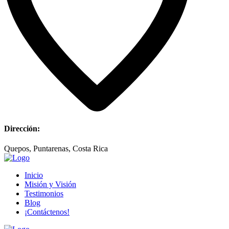
Dirección:
Quepos, Puntarenas, Costa Rica
Inicio
Misión y Visión
Testimonios
Blog
¡Contáctenos!