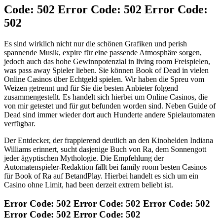
Code: 502 Error Code: 502 Error Code:
502
Es sind wirklich nicht nur die schönen Grafiken und perish
spannende Musik, expire für eine passende Atmosphäre sorgen,
jedoch auch das hohe Gewinnpotenzial in living room Freispielen,
was pass away Spieler lieben. Sie können Book of Dead in vielen
Online Casinos über Echtgeld spielen. Wir haben die Spreu vom
Weizen getrennt und für Sie die besten Anbieter folgend
zusammengestellt. Es handelt sich hierbei um Online Casinos, die
von mir getestet und für gut befunden worden sind. Neben Guide of
Dead sind immer wieder dort auch Hunderte andere Spielautomaten
verfügbar.
Der Entdecker, der frappierend deutlich an den Kinohelden Indiana
Williams erinnert, sucht dasjenige Buch von Ra, dem Sonnengott
jeder ägyptischen Mythologie. Die Empfehlung der
Automatenspieler-Redaktion fällt bei family room besten Casinos
für Book of Ra auf BetandPlay. Hierbei handelt es sich um ein
Casino ohne Limit, had been derzeit extrem beliebt ist.
Error Code: 502 Error Code: 502 Error Code: 502
Error Code: 502 Error Code: 502