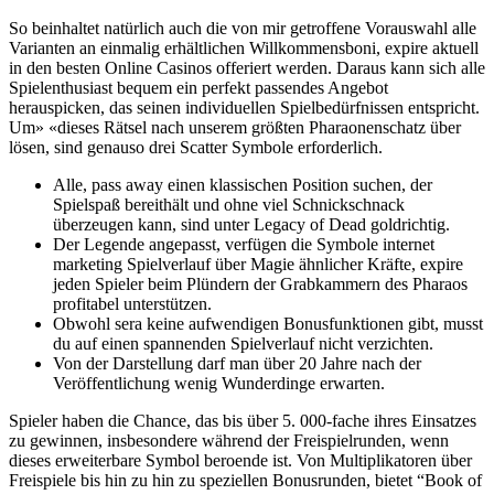
So beinhaltet natürlich auch die von mir getroffene Vorauswahl alle
Varianten an einmalig erhältlichen Willkommensboni, expire aktuell
in den besten Online Casinos offeriert werden. Daraus kann sich alle
Spielenthusiast bequem ein perfekt passendes Angebot
herauspicken, das seinen individuellen Spielbedürfnissen entspricht.
Um» «dieses Rätsel nach unserem größten Pharaonenschatz über
lösen, sind genauso drei Scatter Symbole erforderlich.
Alle, pass away einen klassischen Position suchen, der
Spielspaß bereithält und ohne viel Schnickschnack
überzeugen kann, sind unter Legacy of Dead goldrichtig.
Der Legende angepasst, verfügen die Symbole internet
marketing Spielverlauf über Magie ähnlicher Kräfte, expire
jeden Spieler beim Plündern der Grabkammern des Pharaos
profitabel unterstützen.
Obwohl sera keine aufwendigen Bonusfunktionen gibt, musst
du auf einen spannenden Spielverlauf nicht verzichten.
Von der Darstellung darf man über 20 Jahre nach der
Veröffentlichung wenig Wunderdinge erwarten.
Spieler haben die Chance, das bis über 5. 000-fache ihres Einsatzes
zu gewinnen, insbesondere während der Freispielrunden, wenn
dieses erweiterbare Symbol beroende ist. Von Multiplikatoren über
Freispiele bis hin zu hin zu speziellen Bonusrunden, bietet “Book of