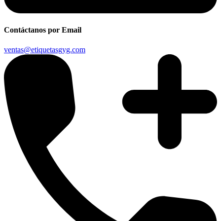
Contáctanos por Email
ventas@etiquetasgyg.com