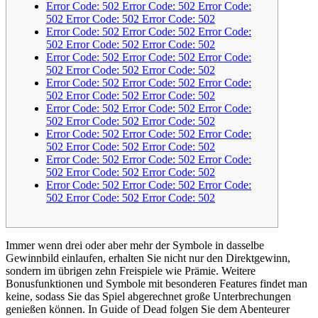
Error Code: 502 Error Code: 502 Error Code:
502 Error Code: 502 Error Code: 502
Error Code: 502 Error Code: 502 Error Code:
502 Error Code: 502 Error Code: 502
Error Code: 502 Error Code: 502 Error Code:
502 Error Code: 502 Error Code: 502
Error Code: 502 Error Code: 502 Error Code:
502 Error Code: 502 Error Code: 502
Error Code: 502 Error Code: 502 Error Code:
502 Error Code: 502 Error Code: 502
Error Code: 502 Error Code: 502 Error Code:
502 Error Code: 502 Error Code: 502
Error Code: 502 Error Code: 502 Error Code:
502 Error Code: 502 Error Code: 502
Error Code: 502 Error Code: 502 Error Code:
502 Error Code: 502 Error Code: 502
Immer wenn drei oder aber mehr der Symbole in dasselbe
Gewinnbild einlaufen, erhalten Sie nicht nur den Direktgewinn,
sondern im übrigen zehn Freispiele wie Prämie. Weitere
Bonusfunktionen und Symbole mit besonderen Features findet man
keine, sodass Sie das Spiel abgerechnet große Unterbrechungen
genießen können. In Guide of Dead folgen Sie dem Abenteurer