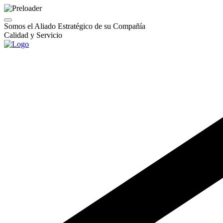
Somos el Aliado Estratégico de su Compañía
Calidad y Servicio