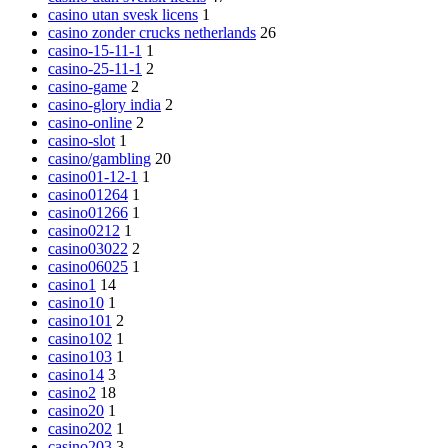
casino utan svesk licens
1
casino zonder crucks netherlands
26
casino-15-11-1
1
casino-25-11-1
2
casino-game
2
casino-glory india
2
casino-online
2
casino-slot
1
casino/gambling
20
casino01-12-1
1
casino01264
1
casino01266
1
casino0212
1
casino03022
2
casino06025
1
casino1
14
casino10
1
casino101
2
casino102
1
casino103
1
casino14
3
casino2
18
casino20
1
casino202
1
casino203
3