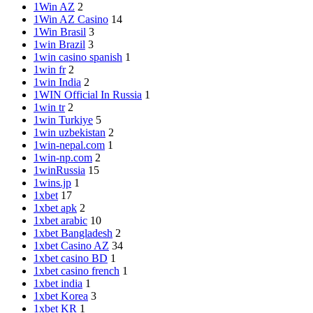
1Win AZ
2
1Win AZ Casino
14
1Win Brasil
3
1win Brazil
3
1win casino spanish
1
1win fr
2
1win India
2
1WIN Official In Russia
1
1win tr
2
1win Turkiye
5
1win uzbekistan
2
1win-nepal.com
1
1win-np.com
2
1winRussia
15
1wins.jp
1
1xbet
17
1xbet apk
2
1xbet arabic
10
1xbet Bangladesh
2
1xbet Casino AZ
34
1xbet casino BD
1
1xbet casino french
1
1xbet india
1
1xbet Korea
3
1xbet KR
1