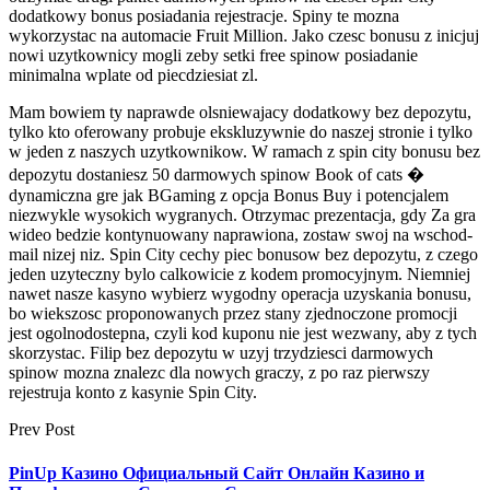
dodatkowy bonus posiadania rejestracje. Spiny te mozna
wykorzystac na automacie Fruit Million. Jako czesc bonusu z inicjuj
nowi uzytkownicy mogli zeby setki free spinow posiadanie
minimalna wplate od piecdziesiat zl.
Mam bowiem ty naprawde olsniewajacy dodatkowy bez depozytu,
tylko kto oferowany probuje ekskluzywnie do naszej stronie i tylko
w jeden z naszych uzytkownikow. W ramach z spin city bonusu bez
depozytu dostaniesz 50 darmowych spinow Book of cats �
dynamiczna gre jak BGaming z opcja Bonus Buy i potencjalem
niezwykle wysokich wygranych. Otrzymac prezentacja, gdy Za gra
wideo bedzie kontynuowany naprawiona, zostaw swoj na wschod-
mail nizej niz. Spin City cechy piec bonusow bez depozytu, z czego
jeden uzyteczny bylo calkowicie z kodem promocyjnym. Niemniej
nawet nasze kasyno wybierz wygodny operacja uzyskania bonusu,
bo wiekszosc proponowanych przez stany zjednoczone promocji
jest ogolnodostepna, czyli kod kuponu nie jest wezwany, aby z tych
skorzystac. Filip bez depozytu w uzyj trzydziesci darmowych
spinow mozna znalezc dla nowych graczy, z po raz pierwszy
rejestruja konto z kasynie Spin City.
Prev Post
PinUp Казино Официальный Сайт Онлайн Казино и