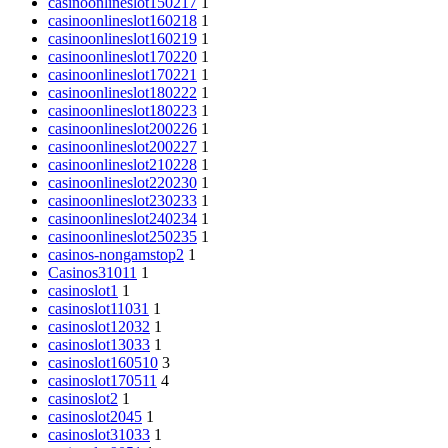
casinoonlineslot150217
1
casinoonlineslot160218
1
casinoonlineslot160219
1
casinoonlineslot170220
1
casinoonlineslot170221
1
casinoonlineslot180222
1
casinoonlineslot180223
1
casinoonlineslot200226
1
casinoonlineslot200227
1
casinoonlineslot210228
1
casinoonlineslot220230
1
casinoonlineslot230233
1
casinoonlineslot240234
1
casinoonlineslot250235
1
casinos-nongamstop2
1
Casinos31011
1
casinoslot1
1
casinoslot11031
1
casinoslot12032
1
casinoslot13033
1
casinoslot160510
3
casinoslot170511
4
casinoslot2
1
casinoslot2045
1
casinoslot31033
1