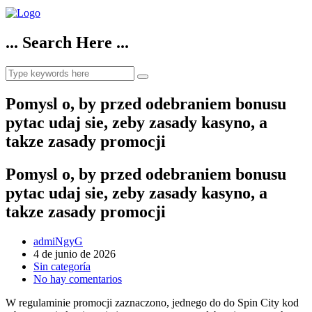
... Search Here ...
Pomysl o, by przed odebraniem bonusu
pytac udaj sie, zeby zasady kasyno, a
takze zasady promocji
Pomysl o, by przed odebraniem bonusu
pytac udaj sie, zeby zasady kasyno, a
takze zasady promocji
admiNgyG
4 de junio de 2026
Sin categoría
No hay comentarios
W regulaminie promocji zaznaczono, jednego do do Spin City kod