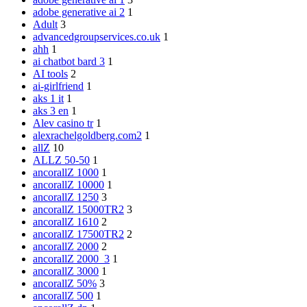
adobe generative ai 2
1
Adult
3
advancedgroupservices.co.uk
1
ahh
1
ai chatbot bard 3
1
AI tools
2
ai-girlfriend
1
aks 1 it
1
aks 3 en
1
Alev casino tr
1
alexrachelgoldberg.com2
1
allZ
10
ALLZ 50-50
1
ancorallZ 1000
1
ancorallZ 10000
1
ancorallZ 1250
3
ancorallZ 15000TR2
3
ancorallZ 1610
2
ancorallZ 17500TR2
2
ancorallZ 2000
2
ancorallZ 2000_3
1
ancorallZ 3000
1
ancorallZ 50%
3
ancorallZ 500
1