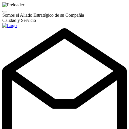
Somos el Aliado Estratégico de su Compañía
Calidad y Servicio