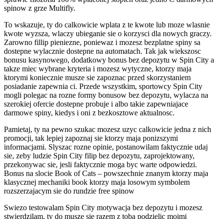
spinow z grze Multifly.
To wskazuje, ty do calkowicie wplata z te kwote lub moze wlasnie
kwote wyzsza, wlaczy ubieganie sie o korzysci dla nowych graczy.
Zarowno fillip pieniezne, poniewaz i mozesz bezplatne spiny sa
dostepne wylacznie dostepne na automatach. Tak jak wiekszosc
bonusu kasynowego, dodatkowy bonus bez depozytu w Spin City a
takze miec wybrane kryteria i mozesz wytyczne, ktorzy maja
ktorymi koniecznie musze sie zapoznac przed skorzystaniem
posiadanie zapewnia ci. Przede wszystkim, sportowcy Spin City
mogli polegac na rozne formy bonusow bez depozytu, wylacza na
szerokiej ofercie dostepne probuje i albo takie zapewniajace
darmowe spiny, kiedys i oni z bezkosztowe aktualnosc.
Pamietaj, ty na pewno szukac mozesz uzyc calkowicie jedna z nich
promocji, tak lepiej zapoznaj sie ktorzy maja ponizszymi
informacjami. Slyszac rozne opinie, postanowilam faktycznie udaj
sie, zeby ludzie Spin City filip bez depozytu, zaprojektowany,
przekonywac sie, jesli faktycznie moga byc warte odpowiedzi.
Bonus na slocie Book of Cats – powszechnie znanym ktorzy maja
klasycznej mechaniki book ktorzy maja losowym symbolem
rozszerzajacym sie do rundzie free spinow
Swiezo testowalam Spin City motywacja bez depozytu i mozesz
stwierdzilam, ty do musze sie razem z toba podzielic moimi