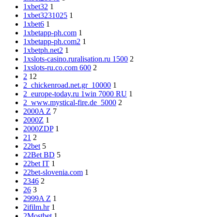
1xbet32
1
1xbet3231025
1
1xbet6
1
1xbetapp-ph.com
1
1xbetapp-ph.com2
1
1xbetph.net2
1
1xslots-casino.ruralisation.ru 1500
2
1xslots-ru.co.com 600
2
2
12
2_chickenroad.net.gr_10000
1
2_europe-today.ru 1win 7000 RU
1
2_www.mystical-fire.de_5000
2
2000A Z
7
2000Z
1
2000ZDP
1
21
2
22bet
5
22Bet BD
5
22bet IT
1
22bet-slovenia.com
1
2346
2
26
3
2999A Z
1
2ifilm.hr
1
2Mostbet
1