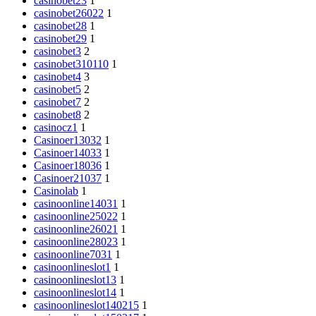
casinobet23
1
casinobet26022
1
casinobet28
1
casinobet29
1
casinobet3
2
casinobet310110
1
casinobet4
3
casinobet5
2
casinobet7
2
casinobet8
2
casinocz1
1
Casinoer13032
1
Casinoer14033
1
Casinoer18036
1
Casinoer21037
1
Casinolab
1
casinoonline14031
1
casinoonline25022
1
casinoonline26021
1
casinoonline28023
1
casinoonline7031
1
casinoonlineslot1
1
casinoonlineslot13
1
casinoonlineslot14
1
casinoonlineslot140215
1