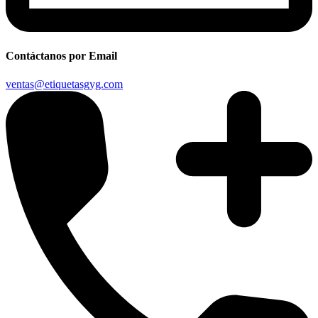
Contáctanos por Email
ventas@etiquetasgyg.com