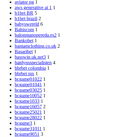
aviator ng
1
aws generative ai 1
1
b1bet BR
5
b1bet brazil
2
babyswereld
6
Bahiscom
1
balonmanopereda.es2
1
Bankobet
1
bantamclothing.co.uk
2
Basaribet
1
basswin.uk.net3
1
batdynsspecialisten
4
bbrbet colombia
1
bbrbet mx
1
bcgame01022
1
bcgame01041
1
bcgame03025
1
bcgame10052
1
bcgame1033
1
bcgame16057
2
bcgame25021
1
bcgame28022
1
bcgame3
1
bcgame31011
1
bcgame9051
3