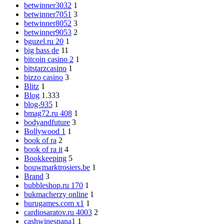
betwinner3032
1
betwinner7051
3
betwinner8052
3
betwinner9053
2
bguzel.ru 20
1
big bass de
11
bitcoin casino 2
1
bitstarzcasino
1
bizzo casino
3
Blitz
1
Blog
1.333
blog-935
1
bmag72.ru 408
1
bodyandfuture
3
Bollywood 1
1
book of ra
2
book of ra it
4
Bookkeeping
5
bouwmarktrosiers.be
1
Brand
3
bubbleshop.ru 170
1
bukmacherzy online
1
burugames.com x1
1
cardiosaratov.ru 4003
2
cashwinespana1
1