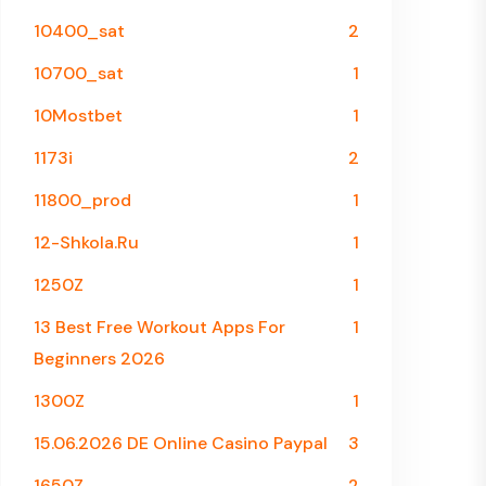
10400_sat
2
10700_sat
1
10Mostbet
1
1173i
2
11800_prod
1
12-Shkola.ru
1
1250Z
1
13 Best Free Workout Apps For
1
Beginners 2026
1300Z
1
15.06.2026 DE Online Casino Paypal
3
1650Z
2