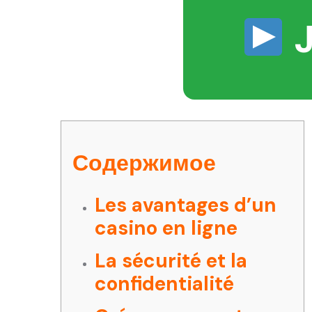
J
Содержимое
Les avantages d’un
casino en ligne
La sécurité et la
confidentialité