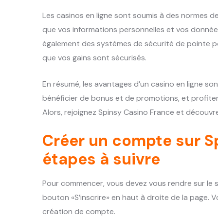
Les casinos en ligne sont soumis à des normes de s
que vos informations personnelles et vos données 
également des systèmes de sécurité de pointe po
que vos gains sont sécurisés.
En résumé, les avantages d’un casino en ligne so
bénéficier de bonus et de promotions, et profite
Alors, rejoignez Spinsy Casino France et découvr
Créer un compte sur Sp
étapes à suivre
Pour commencer, vous devez vous rendre sur le si
bouton «S’inscrire» en haut à droite de la page. 
création de compte.