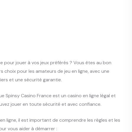
le pour jouer à vos jeux préférés ? Vous êtes au bon
rs choix pour les amateurs de jeu en ligne, avec une
iers et une sécurité garantie.
e Spinsy Casino France est un casino en ligne légal et
uvez jouer en toute sécurité et avec confiance.
 ligne, il est important de comprendre les règles et les
our vous aider à démarrer :