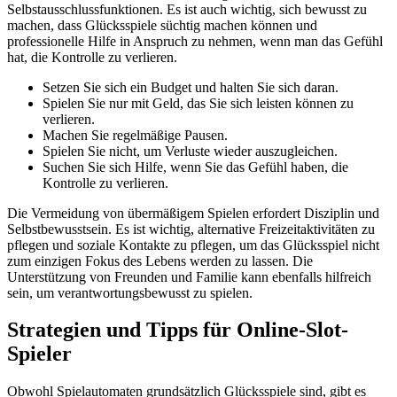
Selbstausschlussfunktionen. Es ist auch wichtig, sich bewusst zu
machen, dass Glücksspiele süchtig machen können und
professionelle Hilfe in Anspruch zu nehmen, wenn man das Gefühl
hat, die Kontrolle zu verlieren.
Setzen Sie sich ein Budget und halten Sie sich daran.
Spielen Sie nur mit Geld, das Sie sich leisten können zu
verlieren.
Machen Sie regelmäßige Pausen.
Spielen Sie nicht, um Verluste wieder auszugleichen.
Suchen Sie sich Hilfe, wenn Sie das Gefühl haben, die
Kontrolle zu verlieren.
Die Vermeidung von übermäßigem Spielen erfordert Disziplin und
Selbstbewusstsein. Es ist wichtig, alternative Freizeitaktivitäten zu
pflegen und soziale Kontakte zu pflegen, um das Glücksspiel nicht
zum einzigen Fokus des Lebens werden zu lassen. Die
Unterstützung von Freunden und Familie kann ebenfalls hilfreich
sein, um verantwortungsbewusst zu spielen.
Strategien und Tipps für Online-Slot-
Spieler
Obwohl Spielautomaten grundsätzlich Glücksspiele sind, gibt es