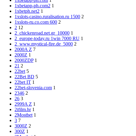
1xbetapp-ph.com
1
1xbetapp-ph.com2
1
1xbetph.net2
1
1xslots-casino.ruralisation.ru 1500
2
1xslots-ru.co.com 600
2
2
12
2_chickenroad.net.gr_10000
1
2_europe-today.ru 1win 7000 RU
1
2_www.mystical-fire.de_5000
2
2000A Z
7
2000Z
1
2000ZDP
1
21
2
22bet
5
22Bet BD
5
22bet IT
1
22bet-slovenia.com
1
2346
2
26
3
2999A Z
1
2ifilm.hr
1
2Mostbet
1
3
7
3000Z
2
300Z
1