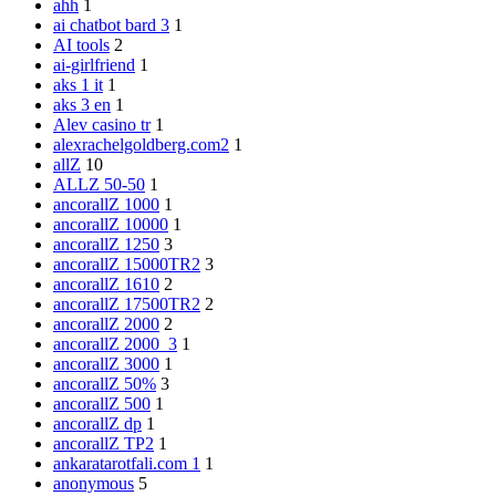
ahh
1
ai chatbot bard 3
1
AI tools
2
ai-girlfriend
1
aks 1 it
1
aks 3 en
1
Alev casino tr
1
alexrachelgoldberg.com2
1
allZ
10
ALLZ 50-50
1
ancorallZ 1000
1
ancorallZ 10000
1
ancorallZ 1250
3
ancorallZ 15000TR2
3
ancorallZ 1610
2
ancorallZ 17500TR2
2
ancorallZ 2000
2
ancorallZ 2000_3
1
ancorallZ 3000
1
ancorallZ 50%
3
ancorallZ 500
1
ancorallZ dp
1
ancorallZ TP2
1
ankaratarotfali.com 1
1
anonymous
5