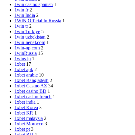
1win casino spanish
1
1win fr
2
1win India
2
1WIN Official In Russia
1
1win tr
2
1win Turkiye
5
1win uzbekistan
2
1win-nepal.com
1
1win-np.com
2
1winRussia
15
1wins.jp
1
1xbet
17
1xbet apk
2
1xbet arabic
10
1xbet Bangladesh
2
1xbet Casino AZ
34
1xbet casino BD
1
1xbet casino french
1
1xbet india
1
1xbet Korea
3
1xbet KR
1
1xbet malaysia
2
1xbet Morocco
3
1xbet pt
3
1xbet RU
4