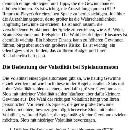
dennoch einige Strategien und Tipps, die die Gewinnchancen
erhöhen können. Es ist wichtig, die Auszahlungsquoten (RTP –
Return to Player) der einzelnen Spiele zu berücksichtigen. Je höher
die Auszahlungsquote, desto größer ist die Wahrscheinlichkeit,
langfristig Gewinne zu erzielen. Es ist auch ratsam, die
verschiedenen Funktionen der Spiele zu verstehen, wie z.B. Wilds,
Scatter-Symbole und Freispiele. Die Wahl des richtigen Einsatzes ist
ebenfalls wichtig. Ein höherer Einsatz kann zu höheren Gewinnen
führen, birgt aber auch ein größeres Risiko. Es ist wichtig, ein
Gleichgewicht zu finden, das zu Ihrem Budget und Ihrer
Risikobereitschaft passt.
Die Bedeutung der Volatilität bei Spielautomaten
Die Volatilität eines Spielautomaten gibt an, wie häufig Gewinne
erzielt werden und wie hoch diese in der Regel ausfallen. Slots mit
hoher Volatilität zahlen seltener, aber dafür größere Gewinne aus.
Slots mit niedriger Volatilität zahlen häufiger, aber dafür kleinere
Gewinne aus. Die Wahl der richtigen Volatilität hängt von Ihren
persönlichen Vorlieben ab. Spieler, die gerne große Gewinne
erzielen möchten, bevorzugen möglicherweise Slots mit hoher
Volatilität, während Spieler, die regelmäßig kleine Gewinne erzielen
möchten, Slots mit niedriger Volatilität bevorzugen.
Wählen Sie Spiele mit hoher Auszahlungsquote (RTP).