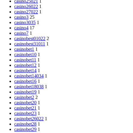
casino25021
1
casino26022
1
casino27022
1
casino3
25
casino3035
1
casino4
17
casino7
1
casinobest01022
2
casinobest31011
1
casinobet1
1
casinobet10
1
casinobet11
1
casinobet12
1
casinobet14
1
casinobet14034
1
casinobet16
1
casinobet18038
1
casinobet19
1
casinobet2
2
casinobet20
1
casinobet21
1
casinobet23
1
casinobet26022
1
casinobet28
1
casinobet29
1