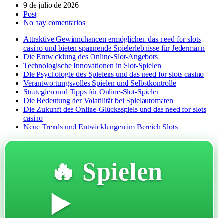
9 de julio de 2026
Post
No hay comentarios
Attraktive Gewinnchancen ermöglichen das need for slots
casino und bieten spannende Spielerlebnisse für Jedermann
Die Entwicklung des Online-Slot-Angebots
Technologische Innovationen in Slot-Spielen
Die Psychologie des Spielens und das need for slots casino
Verantwortungsvolles Spielen und Selbstkontrolle
Strategien und Tipps für Online-Slot-Spieler
Die Bedeutung der Volatilität bei Spielautomaten
Die Zukunft des Online-Glücksspiels und das need for slots
casino
Neue Trends und Entwicklungen im Bereich Slots
🔥 Spielen
▶️