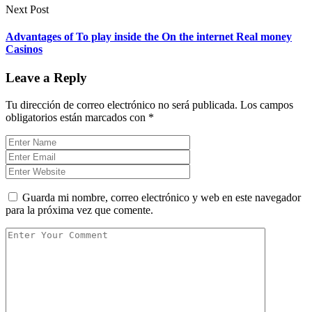
Next Post
Advantages of To play inside the On the internet Real money
Casinos
Leave a Reply
Tu dirección de correo electrónico no será publicada.
Los campos
obligatorios están marcados con
*
Guarda mi nombre, correo electrónico y web en este navegador
para la próxima vez que comente.