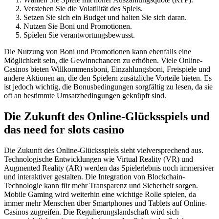
Verstehen Sie die Volatilität des Spiels.
Setzen Sie sich ein Budget und halten Sie sich daran.
Nutzen Sie Boni und Promotionen.
Spielen Sie verantwortungsbewusst.
Die Nutzung von Boni und Promotionen kann ebenfalls eine
Möglichkeit sein, die Gewinnchancen zu erhöhen. Viele Online-
Casinos bieten Willkommensboni, Einzahlungsboni, Freispiele und
andere Aktionen an, die den Spielern zusätzliche Vorteile bieten. Es
ist jedoch wichtig, die Bonusbedingungen sorgfältig zu lesen, da sie
oft an bestimmte Umsatzbedingungen geknüpft sind.
Die Zukunft des Online-Glücksspiels und
das need for slots casino
Die Zukunft des Online-Glücksspiels sieht vielversprechend aus.
Technologische Entwicklungen wie Virtual Reality (VR) und
Augmented Reality (AR) werden das Spielerlebnis noch immersiver
und interaktiver gestalten. Die Integration von Blockchain-
Technologie kann für mehr Transparenz und Sicherheit sorgen.
Mobile Gaming wird weiterhin eine wichtige Rolle spielen, da
immer mehr Menschen über Smartphones und Tablets auf Online-
Casinos zugreifen. Die Regulierungslandschaft wird sich