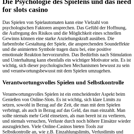
Die Psychologie des Spielens und das need
for slots casino
Das Spielen von Spielautomaten kann eine Vielzahl von
psychologischen Faktoren ansprechen. Das Gefühl der Hoffnung,
die Aufregung des Risikos und die Möglichkeit eines schnellen
Gewinns können eine starke Anziehungskraft ausüben. Die
farbenfrohe Gestaltung der Spiele, die ansprechenden Soundeffekte
und die animierten Symbole tragen dazu bei, eine positive
emotionale Reaktion hervorzurufen. Das Bedürfnis nach Stimulation
und Unterhaltung kann ebenfalls ein wichtiger Motivator sein. Es ist
wichtig, sich dieser psychologischen Mechanismen bewusst zu sein
und verantwortungsbewusst mit dem Spielen umzugehen.
Verantwortungsvolles Spielen und Selbstkontrolle
Verantwortungsvolles Spielen ist ein entscheidender Aspekt beim
Genießen von Online-Slots. Es ist wichtig, sich klare Limits zu
setzen, sowohl in Bezug auf die Zeit, die man mit dem Spielen
verbringt, als auch in Bezug auf das Geld, das man einzahlt. Man
sollte niemals mehr Geld einsetzen, als man bereit ist zu verlieren,
und niemals versuchen, Verluste durch noch höhere Einsätze wieder
auszugleichen. Viele Online-Casinos bieten Tools zur
Selbstkontrolle an, wie z.B. Einzahlungslimits, Verlustlimits und