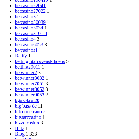
betcasino22041
1
betcasino27022
1
betcasino3
1
betcasino30039
1
betcasino3034
1
betcasino310111
1
betcasino4
3
betcasino6053
3
betcasinos1
1
Betify
1
betting utan svensk licens
5
betting29011
1
betwinner2
3
betwinner3032
1
betwinner7051
3
betwinner8052
3
betwinner9053
2
bguzel.ru 20
1
big bass de
11
bitcoin casino 2
1
bitstarzcasino
1
bizzo casino
3
Blitz
1
Blog
1.333