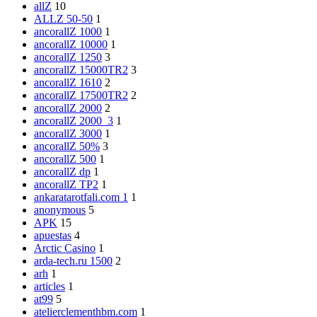
allZ
10
ALLZ 50-50
1
ancorallZ 1000
1
ancorallZ 10000
1
ancorallZ 1250
3
ancorallZ 15000TR2
3
ancorallZ 1610
2
ancorallZ 17500TR2
2
ancorallZ 2000
2
ancorallZ 2000_3
1
ancorallZ 3000
1
ancorallZ 50%
3
ancorallZ 500
1
ancorallZ dp
1
ancorallZ TP2
1
ankaratarotfali.com 1
1
anonymous
5
APK
15
apuestas
4
Arctic Casino
1
arda-tech.ru 1500
2
arh
1
articles
1
at99
5
atelierclementhbm.com
1