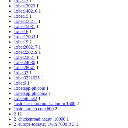
1xbet13
1
1xbet13029
1
1xbet140210
1
1xbet15
1
1xbet150211
1
1xbet15031
1
1xbet16
1
1xbet17033
1
1xbet19
2
1xbet200217
1
1xbet220219
1
1xbet23021
1
1xbet24036
1
1xbet28041
1
1xbet32
1
1xbet3231025
1
1xbet6
1
1xbetapp-ph.com
1
1xbetapp-ph.com2
1
1xbetph.net2
1
1xslots-casino.ruralisation.ru 1500
2
1xslots-ru.co.com 600
2
2
12
2_chickenroad.net.gr_10000
1
2_europe-today.ru 1win 7000 RU
1