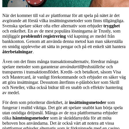
När det kommer till val av plattformar för att spela på nätet är det
avgörande att förstå vilka insättningsmetoder som finns tillgängliga.
Svenska spelare söker ofta efter alternativ som erbjuder
trygghet
och enkelhet. En av de mest populära lösningarna är Trustly, som
möjliggör
problemfri registrering
vid kapning av medel från
bankkonton. Genom att använda denna metod kan man säkerställa
en smidig upplevelse att sätta in pengar och på ett enkelt sätt hantera
återbetalningar
.
Även om det finns många transaktionsalternativ, föredrar många
spelare metoder som garanterar
användartillfredsställelse
och
transparens i transaktionsflödet. Kredit- och betalkort, såsom Visa
och Mastercard, är vanligt förekommande och erbjuder en säker väg
att göra insättningar. Dessutom återfinns e-plånböcker som Skrill
och Neteller, vilka också bidrar till en snabb och effektiv hantering
av medel.
För dem som prioriterar direkthet, är
insättningsmetoder
som
fungerar i realtid viktiga. Det gör att spelare snabbt kan börja spela
utan onödiga dröjsmål. Många av de nya plattformarna erbjuder
olika
hämtningsmetoder
som är skräddarsydda för att möta
behoven hos användarna. Det är också värt att notera att vissa
plattformar erbjuder alternativ som är förknippade med en casino