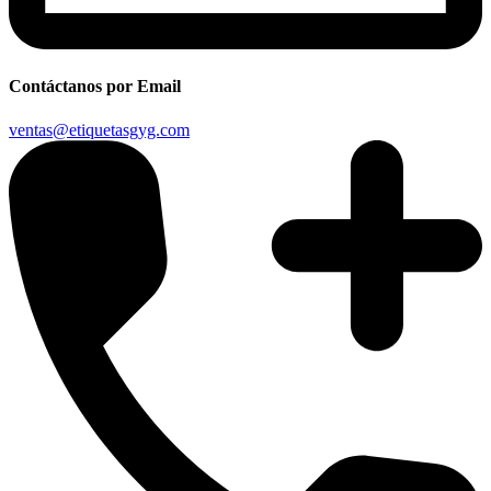
Contáctanos por Email
ventas@etiquetasgyg.com