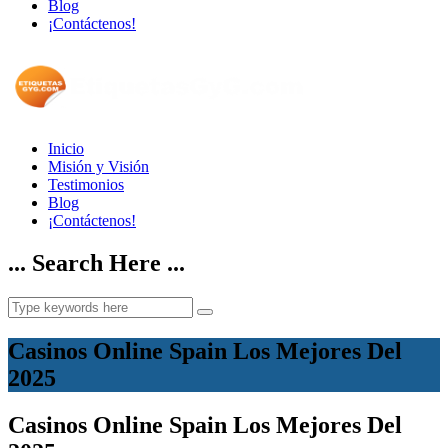
Blog
¡Contáctenos!
Inicio
Misión y Visión
Testimonios
Blog
¡Contáctenos!
... Search Here ...
Casinos Online Spain Los Mejores Del
2025
Casinos Online Spain Los Mejores Del