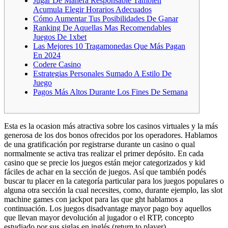
Jugar De Manera Responsable También
Acumula Elegir Horarios Adecuados
Cómo Aumentar Tus Posibilidades De Ganar
Ranking De Aquellas Mas Recomendables
Juegos De 1xbet
Las Mejores 10 Tragamonedas Que Más Pagan
En 2024
Codere Casino
Estrategias Personales Sumado A Estilo De
Juego
Pagos Más Altos Durante Los Fines De Semana
Esta es la ocasion más atractiva sobre los casinos virtuales y la más
generosa de los dos bonos ofrecidos por los operadores. Hablamos
de una gratificación por registrarse durante un casino o qual
normalmente se activa tras realizar el primer depósito. En cada
casino que se precie los juegos están mejor categorizados y kid
fáciles de achar en la sección de juegos. Así que también podés
buscar tu placer en la categoría particular para los juegos populares o
alguna otra sección la cual necesites, como, durante ejemplo, las slot
machine games con jackpot para las que ght hablamos a
continuación. Los juegos disadvantage mayor pago boy aquellos
que llevan mayor devolución al jugador o el RTP, concepto
estudiado por sus siglas en inglés (return to player).