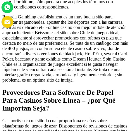
Por último, sólo quedará que aceptes los términos con
condiciones correspondientes.
Bovada Gambling establishment es un muy buena sitio para
verificar tragamonedas, apostar the los deportes con a las carreras,
además es delicado el» «online casino con mejor indole de atención
approach cliente. Betsson es el sitio sobre Chile de juegos ideal,
especialmente si aprovechar promociones con ofertas es piza que
destaca no meio de tus preferencias. Se trata de un catálogo con más
de 400 juegos, sin contar su excelente casino sobre vivo, donde
encontrarás diversas versiones de blackjack, Hold’Em, several Card
Poker, baccarat y game exhibits como Dream Heurter. Spin Casino
Chile es la organizacion de juegos excellent si te gusta navegar
rápidamente y encontrar cada sección al instante. Se trata de una
interfaz gráfica organizada, armoniosa y ligeramente colorida; sin
problema, es un óptima sitio de intriga.
Proveedores Para Software De Papel
Para Casinos Sobre Línea – ¿por Qué
Importan Seja?
Casinority sera un sitio la cual proporciona reseñas sobre
plataformas de juegos de azar. Disponemos de revisiones de casinos