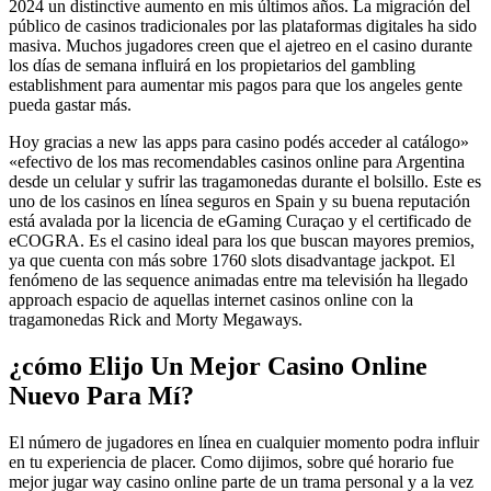
2024 un distinctive aumento en mis últimos años. La migración del
público de casinos tradicionales por las plataformas digitales ha sido
masiva. Muchos jugadores creen que el ajetreo en el casino durante
los días de semana influirá en los propietarios del gambling
establishment para aumentar mis pagos para que los angeles gente
pueda gastar más.
Hoy gracias a new las apps para casino podés acceder al catálogo»
«efectivo de los mas recomendables casinos online para Argentina
desde un celular y sufrir las tragamonedas durante el bolsillo. Este es
uno de los casinos en línea seguros en Spain y su buena reputación
está avalada por la licencia de eGaming Curaçao y el certificado de
eCOGRA. Es el casino ideal para los que buscan mayores premios,
ya que cuenta con más sobre 1760 slots disadvantage jackpot. El
fenómeno de las sequence animadas entre ma televisión ha llegado
approach espacio de aquellas internet casinos online con la
tragamonedas Rick and Morty Megaways.
¿cómo Elijo Un Mejor Casino Online
Nuevo Para Mí?
El número de jugadores en línea en cualquier momento podra influir
en tu experiencia de placer. Como dijimos, sobre qué horario fue
mejor jugar way casino online parte de un trama personal y a la vez