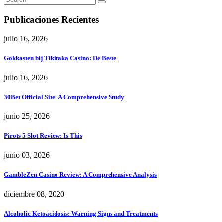
Publicaciones Recientes
julio 16, 2026
Gokkasten bij Tikitaka Casino: De Beste
julio 16, 2026
30Bet Official Site: A Comprehensive Study
junio 25, 2026
Pirots 5 Slot Review: Is This
junio 03, 2026
GambleZen Casino Review: A Comprehensive Analysis
diciembre 08, 2020
Alcoholic Ketoacidosis: Warning Signs and Treatments