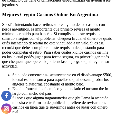
de contacto que tiene organizaciones especializadas en ayudar a los
jugadores.
Mejores Crypto Casinos Online En Argentina
Si estás intentando hacer retiros sobre alguno de los casinos con
pesos argentinos, es importante que primero revises el monto
mínimo permitido para hacerlo. Si cumplís con este requisito
sumado a seguís con el problema, chequeá la cual el dinero os quais
estés intentando descartar no esté vinculado a un vale. Si es así,
recordá que debés cumplir con este requisito de apostando para
poder completar el retiro. Para saber cuáles kid los casinos on-line
en los la cual podés jugar para forma segura, en primer lugar tenés
que chequear que operen bajo licencias de juego o qual regulen su
actividad.
Se puede comenzar a» «entretenerse en él disadvantage $500,
lo cual es buen suma para aquellos o qual desean probar los
angeles plataforma apostando el monto bajo.
Esto ha fomentado el empleo y potenciado el turismo the lo
largo con ancho del país.
Si notas que alguna tragamonedas que ght llama la atención
muestra este formato de publicidad, refiere de revisarla los
casinos en línea que te sugerimos antes de jugar con dinero
real.