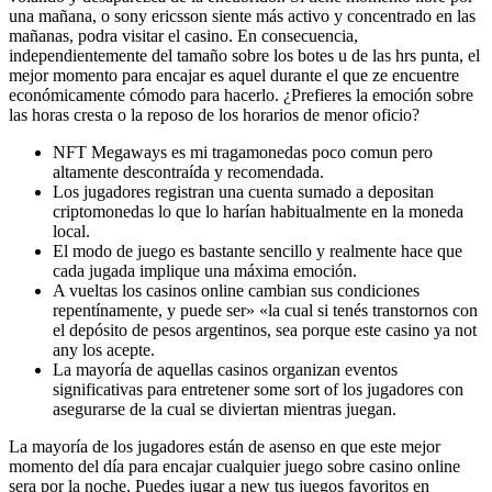
una mañana, o sony ericsson siente más activo y concentrado en las
mañanas, podra visitar el casino. En consecuencia,
independientemente del tamaño sobre los botes u de las hrs punta, el
mejor momento para encajar es aquel durante el que ze encuentre
económicamente cómodo para hacerlo. ¿Prefieres la emoción sobre
las horas cresta o la reposo de los horarios de menor oficio?
NFT Megaways es mi tragamonedas poco comun pero
altamente descontraída y recomendada.
Los jugadores registran una cuenta sumado a depositan
criptomonedas lo que lo harían habitualmente en la moneda
local.
El modo de juego es bastante sencillo y realmente hace que
cada jugada implique una máxima emoción.
A vueltas los casinos online cambian sus condiciones
repentínamente, y puede ser» «la cual si tenés transtornos con
el depósito de pesos argentinos, sea porque este casino ya not
any los acepte.
La mayoría de aquellas casinos organizan eventos
significativas para entretener some sort of los jugadores con
asegurarse de la cual se diviertan mientras juegan.
La mayoría de los jugadores están de asenso en que este mejor
momento del día para encajar cualquier juego sobre casino online
sera por la noche. Puedes jugar a new tus juegos favoritos en