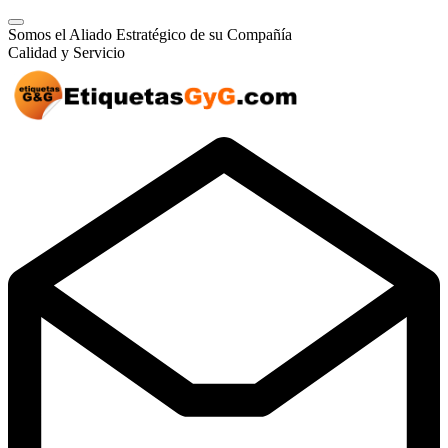
Somos el Aliado Estratégico de su Compañía
Calidad y Servicio