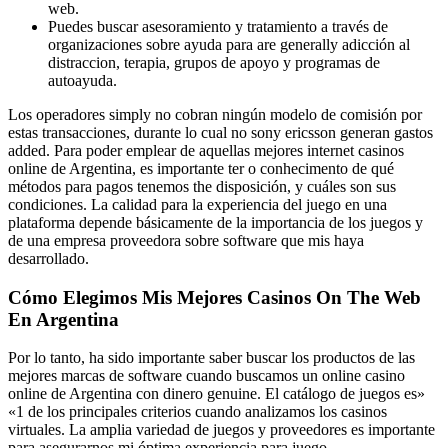
web.
Puedes buscar asesoramiento y tratamiento a través de
organizaciones sobre ayuda para are generally adicción al
distraccion, terapia, grupos de apoyo y programas de
autoayuda.
Los operadores simply no cobran ningún modelo de comisión por
estas transacciones, durante lo cual no sony ericsson generan gastos
added. Para poder emplear de aquellas mejores internet casinos
online de Argentina, es importante ter o conhecimento de qué
métodos para pagos tenemos the disposición, y cuáles son sus
condiciones. La calidad para la experiencia del juego en una
plataforma depende básicamente de la importancia de los juegos y
de una empresa proveedora sobre software que mis haya
desarrollado.
Cómo Elegimos Mis Mejores Casinos On The Web
En Argentina
Por lo tanto, ha sido importante saber buscar los productos de las
mejores marcas de software cuando buscamos un online casino
online de Argentina con dinero genuine. El catálogo de juegos es»
«1 de los principales criterios cuando analizamos los casinos
virtuales. La amplia variedad de juegos y proveedores es importante
para asegurarnos mi óptima experiencia para juego.