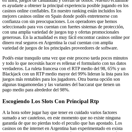
en línea, juegos de casualidad y ofertas de bonos. Nuestro ecuánime
es ayudarte a obtener la principal experiencia posible jugando en los
casinos online confiables. En nuestro ranking están incluidos los
mejores casinos online en Spain donde podés entretenerse con
confianza con sin preocupaciones. Los operadores que hemos
seleccionado para vos cuentan con fuertes sistemas de protección,
con una amplia variedad de juegos top y ofertas promocionales
generosas. En la actualidad es muy fácil encontrar casinos online por
dinero real seguros en Argentina la cual cuentan con amplia
variedad de juegos de los principales proveedores de software.
Podés estar tranquilo uma vez que este proceso tarda pocos minutos
y todo lo que necesitás hacer es rellenar el formulario con tus datos
verdaderos. La ruleta francesa con el RTP medio del 98, 65% y un
Blackjack con un RTP medio mayor del 99% lideran la lista para los
juegos más rentables para los jugadores. Otra buena opción son
algunas tragamonedas y las variantes del baccarat que tienen un
pago medio para alrededor del 98%.
Escogiendo Los Slots Con Principal Rtp
A la hora sobre jugar hay que tener en cuidado varios factores
sumado a ser cauteloso, en este momento que no existe ninguna
garantía de que no pierdas todo el peculio que has apostado. Los
casinos on the internet en Argentina han experimentado en exista