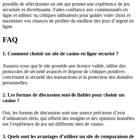
possible de sélectionner un site qui promet une expérience de jeu
sécurisée et divertissante. Faites confiance aux communautés en
ligne et utilisez τις critiques utilisateurs pour guider votre choix et
maximiser vos chances de profiter du meilleur des jeux d’argent en
ligne.
FAQ
1. Comment choisir un site de casino en ligne sécurisé ?
Assurez-vous que le site possède une licence valide, utilise des
protocoles de sécurité avancés et dispose de critiques positives
concernant la sécurité des transactions et la protection des données
personnelles.
2. Les forums de discussion sont-ils fiables pour choisir un
casino ?
Oui, les forums de discussion sont une source précieuse d’avis
d’utilisateurs réels, qui offrent des insights et des opinions honnêtes
sur l’expérience de jeu sur différents sites de casino.
3. Quels sont les avantages d’utiliser un site de comparaison de