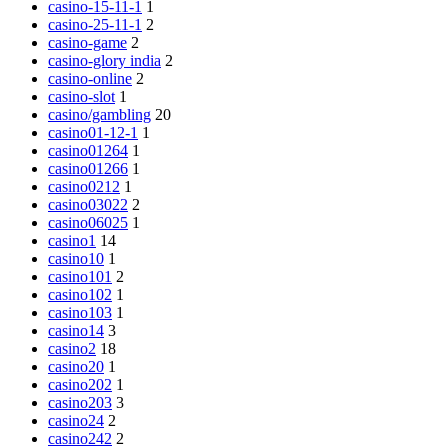
casino-15-11-1
1
casino-25-11-1
2
casino-game
2
casino-glory india
2
casino-online
2
casino-slot
1
casino/gambling
20
casino01-12-1
1
casino01264
1
casino01266
1
casino0212
1
casino03022
2
casino06025
1
casino1
14
casino10
1
casino101
2
casino102
1
casino103
1
casino14
3
casino2
18
casino20
1
casino202
1
casino203
3
casino24
2
casino242
2