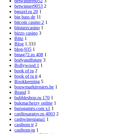
betwinner8052
3
betwinner9053
2
bguzel.ru 20
1
big bass de
11
bitcoin casino 2
1
bitstarzcasino
1
bizzo casino
3
Blitz
1
Blog
1.333
blog-935
1
bmag72.ru 408
1
bodyandfuture
3
Bollywood 1
1
book of ra
2
book of ra it
4
Bookkeeping
5
bouwmarktrosiers.be
1
Brand
3
bubbleshop.ru 170
1
bukmacherzy online
1
burugames.com x1
1
cardiosaratov.ru 4003
2
cashwinespana1
1
casibom tr
2
casibom-tg
1