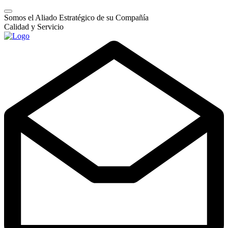
Somos el Aliado Estratégico de su Compañía
Calidad y Servicio