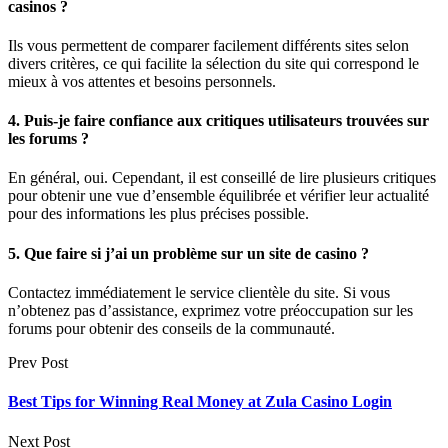
casinos ?
Ils vous permettent de comparer facilement différents sites selon
divers critères, ce qui facilite la sélection du site qui correspond le
mieux à vos attentes et besoins personnels.
4. Puis-je faire confiance aux critiques utilisateurs trouvées sur
les forums ?
En général, oui. Cependant, il est conseillé de lire plusieurs critiques
pour obtenir une vue d’ensemble équilibrée et vérifier leur actualité
pour des informations les plus précises possible.
5. Que faire si j’ai un problème sur un site de casino ?
Contactez immédiatement le service clientèle du site. Si vous
n’obtenez pas d’assistance, exprimez votre préoccupation sur les
forums pour obtenir des conseils de la communauté.
Prev Post
Best Tips for Winning Real Money at Zula Casino Login
Next Post