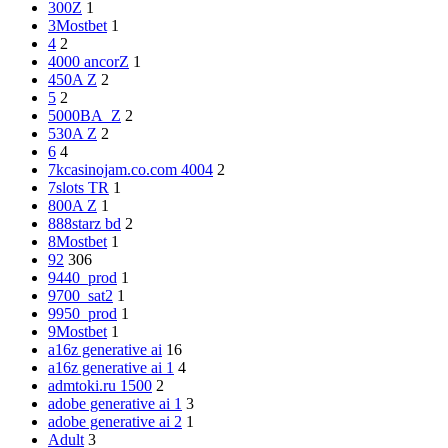
300Z
1
3Mostbet
1
4
2
4000 ancorZ
1
450A Z
2
5
2
5000BA_Z
2
530A Z
2
6
4
7kcasinojam.co.com 4004
2
7slots TR
1
800A Z
1
888starz bd
2
8Mostbet
1
92
306
9440_prod
1
9700_sat2
1
9950_prod
1
9Mostbet
1
a16z generative ai
16
a16z generative ai 1
4
admtoki.ru 1500
2
adobe generative ai 1
3
adobe generative ai 2
1
Adult
3