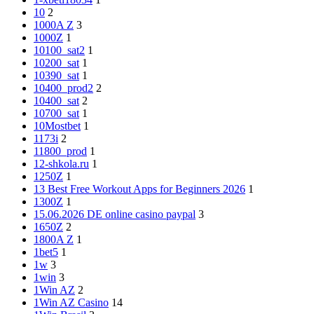
10
2
1000A Z
3
1000Z
1
10100_sat2
1
10200_sat
1
10390_sat
1
10400_prod2
2
10400_sat
2
10700_sat
1
10Mostbet
1
1173i
2
11800_prod
1
12-shkola.ru
1
1250Z
1
13 Best Free Workout Apps for Beginners 2026
1
1300Z
1
15.06.2026 DE online casino paypal
3
1650Z
2
1800A Z
1
1bet5
1
1w
3
1win
3
1Win AZ
2
1Win AZ Casino
14