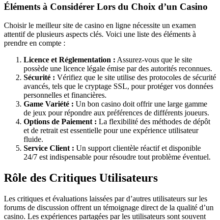
Éléments à Considérer Lors du Choix d’un Casino
Choisir le meilleur site de casino en ligne nécessite un examen
attentif de plusieurs aspects clés. Voici une liste des éléments à
prendre en compte :
Licence et Réglementation :
Assurez-vous que le site
possède une licence légale émise par des autorités reconnues.
Sécurité :
Vérifiez que le site utilise des protocoles de sécurité
avancés, tels que le cryptage SSL, pour protéger vos données
personnelles et financières.
Game Variété :
Un bon casino doit offrir une large gamme
de jeux pour répondre aux préférences de différents joueurs.
Options de Paiement :
La flexibilité des méthodes de dépôt
et de retrait est essentielle pour une expérience utilisateur
fluide.
Service Client :
Un support clientèle réactif et disponible
24/7 est indispensable pour résoudre tout problème éventuel.
Rôle des Critiques Utilisateurs
Les critiques et évaluations laissées par d’autres utilisateurs sur les
forums de discussion offrent un témoignage direct de la qualité d’un
casino. Les expériences partagées par les utilisateurs sont souvent