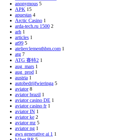
anonymous
5
APK
15
apuestas
4
Arctic Casino
1
arda-tech.ru 1500
2
arh
1
articles
1
at99
5
atelierclementhbm.com
1
atg
7
ATG 賽特2
1
aug_mars
1
aug_prod
1
austria
1
autobedrijfwieringa
5
aviator
8
aviator brazil
1
aviator casino DE
1
aviator casino fr
1
aviator IN
1
aviator ke
2
aviator mz
5
aviator ng
1
aws generative ai 1
1
b1bet BR
5