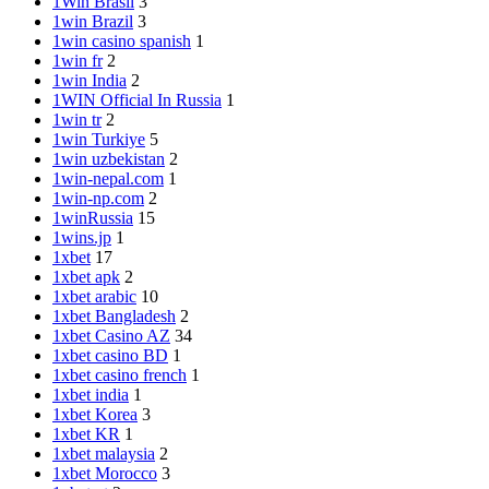
1Win Brasil
3
1win Brazil
3
1win casino spanish
1
1win fr
2
1win India
2
1WIN Official In Russia
1
1win tr
2
1win Turkiye
5
1win uzbekistan
2
1win-nepal.com
1
1win-np.com
2
1winRussia
15
1wins.jp
1
1xbet
17
1xbet apk
2
1xbet arabic
10
1xbet Bangladesh
2
1xbet Casino AZ
34
1xbet casino BD
1
1xbet casino french
1
1xbet india
1
1xbet Korea
3
1xbet KR
1
1xbet malaysia
2
1xbet Morocco
3