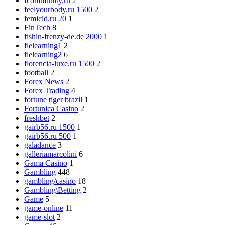
fcommunity.ru
2
feelyourbody.ru 1500
2
femicid.ru 20
1
FinTech
8
fishin-frenzy-de.de 2000
1
flelearning1
2
flelearning2
6
florencia-luxe.ru 1500
2
football
2
Forex News
2
Forex Trading
4
fortune tiger brazil
1
Fortunica Casino
2
freshbet
2
gairb56.ru 1500
1
gairb56.ru 500
1
galadance
3
galleriamarcolini
6
Gama Casino
1
Gambling
448
gambling/casino
18
Gambling\Betting
2
Game
5
game-online
11
game-slot
2