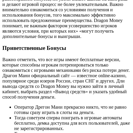
и делают игровой процесс не более увлекательным. Важно
внимательно ознакомиться со условиями получения и
использования бонусов, того максимально эффективно
использовать предложенные преимущества. Dragon Money
понимает, не важным фактором усовершенство игроков
являются условия, при которых них» «могут получить
дополнительные бонусы и выигрыши.
Приветственные Бонусы
Важно отметить, что все игры имеют бесплатные версии,
которые способны игрокам потренироваться только
ознакомиться с игровыми механиками без риска потери денег.
Драгон Мани официальный сайт — известное online-казино,
популярное среди юзеров России, стран СНГ и других. Дли
вывода средств со Dragon Money вы нужно зайти в личный
кабинет, выбрать раздел «Вывод средств» и указать удобный
способ получения деньги.
Оператор Дрегон Мани прекрасно никто, что не равно
готовы сразу играть в слоты на деньги.
Тогда советуем сперва поиграть в игровые автоматы
бесплатно, демка доступна для всех пользователей, даже
не зарегистрированных.