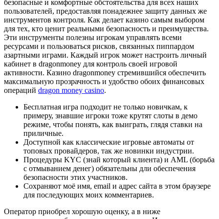
безопасные и комфортные обстоятельства для всех наших
пользователей, предоставляя понадежнее защиту данных же
инструментов контроля. Как делает казино самым выбором
для тех, кто ценит реальными безопасность и преимущества.
Эти инструменты полезны игрокам управлять всеми
ресурсами и пользоваться рисков, связанных пиппардом
азартными играми. Каждый игрок может настроить личный
кабинет в dragonmoney для контроль своей игровой
активности. Казино dragonmoney стремившийся обеспечить
максимальную прозрачность и удобство обоих финансовых
операций
dragon money casino
.
Бесплатная игра подходит не только новичкам, к
примеру, знавшие игроки тоже крутят слоты в демо
режиме, чтобы понять, как выиграть, глядя ставки на
приличные.
Доступной как классические игровые автоматы от
топовых провайдеров, так же новинки индустрии.
Процедуры KYC (знай который клиента) и AML (борьба
с отмыванием денег) обязательны дли обеспечения
безопасности этих участников.
Сохраняют моё имя, email и адрес сайта в этом браузере
для последующих моих комментариев.
Оператор приобрел хорошую оценку, а в ниже