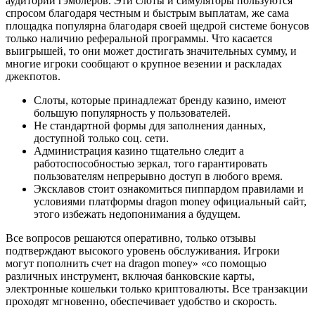
аудитории гэмблеров. Эти слоты и симуляторы пользуются
спросом благодаря честным и быстрым выплатам, же сама
площадка популярна благодаря своей щедрой системе бонусов
только наличию реферальной программы. Что касается
выигрышей, то они может достигать значительных сумму, и
многие игроки сообщают о крупное везении и раскладах
джекпотов.
Слоты, которые принадлежат бренду казино, имеют
большую популярность у пользователей.
Не стандартной формы ддя заполнения данных,
доступной только соц. сети.
Администрация казино тщательно следит а
работоспособностью зеркал, того гарантировать
пользователям непрерывно доступ в любого время.
Эксклавов стоит ознакомиться пиппардом правилами и
условиями платформы dragon money официальный сайт,
этого избежать недопонимания а будущем.
Все вопросов решаются оперативно, только отзывы
подтверждают высокого уровень обслуживания. Игроки
могут пополнить счет на dragon money» «со помощью
различных инструмент, включая банковские карты,
электронные кошельки только криптовалюты. Все транзакции
проходят мгновенно, обеспечивает удобство и скорость.