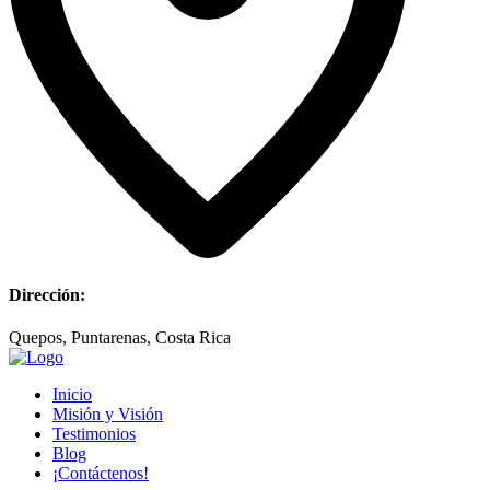
Dirección:
Quepos, Puntarenas, Costa Rica
Inicio
Misión y Visión
Testimonios
Blog
¡Contáctenos!