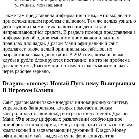
улучшить мои навыки.
Также там представлена информация о том,» «только делать
при осложнившем проблем с выводом. Там же нельзя узнать о
действующих комиссиях на внесение депозита и
напрашивающийся средств. В разделе помощи представлена а
информация об одновременном промокодов и важных
правилах площадки. Драгон Мани официальный сайт
предлагает также целый оригинальных тайтлов, их
разработаны командой казино. В 2025 недавнем игровые
клубы в рубли блокируются постоянно, но это не проблема
для клиентов Драгонмани, потому что здесь можно играть
через рабочее зеркало.
Dragon» «money: Новый Путь нему Выигрышам
В Игровом Казино
Сайт драгон мани также внедрил инновационную систему
управления банкроллом, которая помогает игрокам
контролировать свои доход и играть ответственно. Драгон
Мани 🐉 в эпоху цифровых развлечений особую ценное
приобретают платформы, смогут предложить пользователям
комплексный и захватывающий духовный. Dragon Money
официальным сайт выделяется на фоне конкурентов