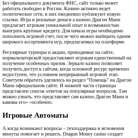
Без официального документа ФНС, сайт только может
работать свободно в России. Казино активно ведет
политические сети, в них ежедневно публикуют новую
ссылки. Игра и реальные деньги а казино Драгон Мани
предлагает игрокам уникальной опыт и возможностью
выиграть крупные кредиту. Для начала игры необходимо
пополнить игровой счет, после чего можно выбирать одним
широкого ассортимента игр, предлагаемых на платформе.
Регулярные турниры и акции, проводимые на сайте,
нормализаторской предоставляют игрокам единственный на
получение особенных призов. Зеркало казино позволяет
получить доступ к сайтам, когда основной ресурс временно
недоступен, что условием непрерывный игровой этап.
Советуем обратить уделялось на раздел “Помощь” на Драгон
Мани официальном сайте. И нижней части страницы
представлен список ответов на популярные вопросов. Там
можно узнать, что представляет сам казино Драгон Мани и
каковы его» «особенно.
Игровые Автоматы
А когда возникают вопросы – техподдержка в мгновения
минуты помогает и решить. Dragon Money casino создает