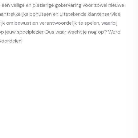
een veilige en plezierige gokervaring voor zowel nieuwe
 aantrekkelijke bonussen en uitstekende klantenservice
grijk om bewust en verantwoordelijk te spelen, waarbij
op jouw speelplezier. Dus waar wacht je nog op? Word
voordelen!