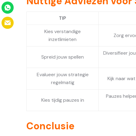
Nuttige Adviezen voor 
TIP
Kies verstandige
Zorg ervoo
inzetlimieten
Diversifieer jo
Spreid jouw spellen
Evalueer jouw strategie
Kijk naar wa
regelmatig
Pauzes helpen
Kies tijdig pauzes in
Conclusie