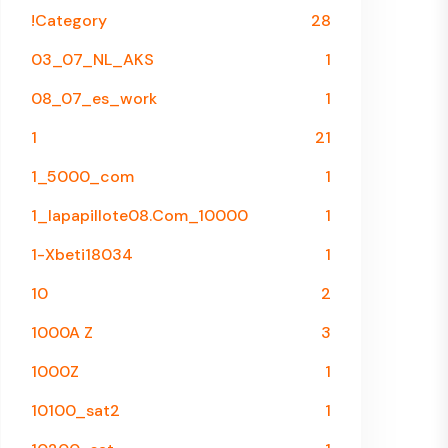
!Category
28
03_07_NL_AKS
1
08_07_es_work
1
1
21
1_5000_com
1
1_lapapillote08.com_10000
1
1-Xbeti18034
1
10
2
1000A Z
3
1000Z
1
10100_sat2
1