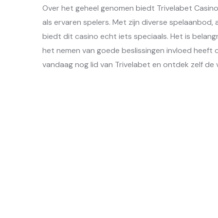
Over het geheel genomen biedt Trivelabet Casino 
als ervaren spelers. Met zijn diverse spelaanbod,
biedt dit casino echt iets speciaals. Het is belan
het nemen van goede beslissingen invloed heeft 
vandaag nog lid van Trivelabet en ontdek zelf de 