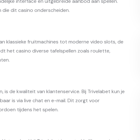
ndelijke interface en uitgebreide aanbod aan spellen.
n die dit casino onderscheiden.
an klassieke fruitmachines tot moderne video slots, de
dt het casino diverse tafelspellen zoals roulette,
nten.
s de kwaliteit van klantenservice. Bij Trivelabet kun je
r is via live chat en e-mail. Dit zorgt voor
rdoen tijdens het spelen.