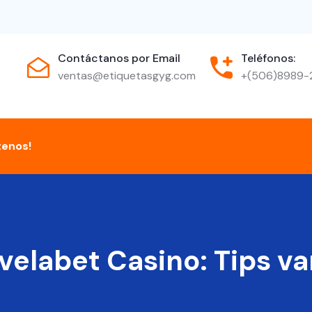
Contáctanos por Email
Teléfonos:
ventas@etiquetasgyg.com
+(506)8989-
tenos!
velabet Casino: Tips v