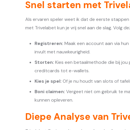
Snel starten met Trive
Als ervaren speler weet ik dat de eerste stappen
met Trivelabet kun je vrij snel aan de slag. Vol
Registreren:
Maak een account aan via hun we
invult met nauwkeurigheid.
Storten:
Kies een betaalmethode die bij jou p
creditcards tot e-wallets.
Kies je spel:
Of je nu houdt van slots of tafel
Boni claimen:
Vergeet niet om gebruik te ma
kunnen opleveren.
Diepe Analyse van Triv