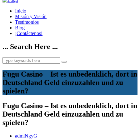
Inicio
Misión y Visión
Testimonios
Blog
¡Contáctenos!
... Search Here ...
Fugu Casino – Ist es unbedenklich, dort in
Deutschland Geld einzuzahlen und zu
spielen?
Fugu Casino – Ist es unbedenklich, dort in
Deutschland Geld einzuzahlen und zu
spielen?
admiNgyG