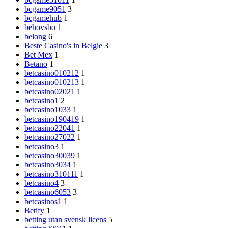
bcgame9051
3
bcgamehub
1
behovsbo
1
belong
6
Beste Casino's in Belgie
3
Bet Mex
1
Betano
1
betcasino010212
1
betcasino010213
1
betcasino02021
1
betcasino1
2
betcasino1033
1
betcasino190419
1
betcasino22041
1
betcasino27022
1
betcasino3
1
betcasino30039
1
betcasino3034
1
betcasino310111
1
betcasino4
3
betcasino6053
3
betcasinos1
1
Betify
1
betting utan svensk licens
5