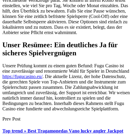
verschiedene Werkzeuge parat. Sie können in Ihrem Konto selbst
einstellen, wie viel Sie pro Tag, Woche oder Monat einzahlen. Das
hilft, den Überblick zu bewahren. Falls Sie eine Pause wünschen,
können Sie eine zeitlich befristete Spielsperre (Cool-Off) oder eine
dauerhafte Selbstsperre aktivieren. Diese Optionen sind einfach zu
lokalisieren und zu nutzen. Dass es sie existiert, belegt, dass der
Anbieter seine Pflicht ernst wahrnimmt.
Unser Resümee: Ein deutliches Ja für
sicheres Spielvergnügen
Unsere Prüfung kommt zu einem guten Befund: Fugu Casino ist
eine zuverlässige und renommierte Wahl für Spieler in Deutschland
https://fugucasino.eu/
. Die aktuelle Lizenz, der hohe Datenschutz,
die gerechten Spiele von Top-Anbietern und die Instrumente zum
Spielerschutz passen zusammen. Die Zahlungsabwicklung ist
umfangreich und zuverlässig, der Support ist erreichbar. Wir weisen
natürlich immer darauf hin, kontrolliert zu spielen und die
Bedingungen zu beachten. Innerhalb dieses Rahmens stellt Fugu
Casino eine fundierte und abwechslungsreiche Spielplattform.
Prev Post
Top trend » Best Tragamonedas Vano lucky angler Jackpot