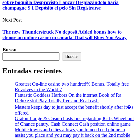
sobre boquilla Desprovisto Lanzar Desplazándolo hacia
champagne $ 1 Depósito el pelo Sin Registrarse
Next Post
The new Thunderstruck No deposit Added bonus how to
choose an online casino in canada That will Blow You Away
Buscar
Buscar
Entradas recientes
Greatest On-line casino two hundred% Bonus, Totally free
Revolves in the World 7
Fantastic Goddess Harbors On the internet Book of Ra
Deluxe slot Play Totally free and Real cash
Masters keeps day to just accept the benefit shortly after it�s
offered
Graton Lodge & Casino hosts first regarding IGTs Wheel out
of Chance pantry, Cash Connect Cash position online game
Mobile towns and cities allows you to need cell phone to
assist you place and you may pay it back on the 2nd mobile