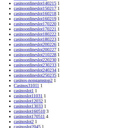
casinoonlineslot140215
1
casinoonlineslot150217
1
casinoonlineslot160218
1
casinoonlineslot160219
1
casinoonlineslot170220
1
casinoonlineslot170221
1
casinoonlineslot180222
1
casinoonlineslot180223
1
casinoonlineslot200226
1
casinoonlineslot200227
1
casinoonlineslot210228
1
casinoonlineslot220230
1
casinoonlineslot230233
1
casinoonlineslot240234
1
casinoonlineslot250235
1
casinos-nongamstop2
1
Casinos31011
1
casinoslot1
1
casinoslot11031
1
casinoslot12032
1
casinoslot13033
1
casinoslot160510
3
casinoslot170511
4
casinoslot2
1
casinoslot2045
1