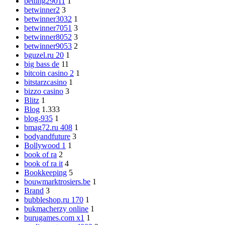
betting29011
1
betwinner2
3
betwinner3032
1
betwinner7051
3
betwinner8052
3
betwinner9053
2
bguzel.ru 20
1
big bass de
11
bitcoin casino 2
1
bitstarzcasino
1
bizzo casino
3
Blitz
1
Blog
1.333
blog-935
1
bmag72.ru 408
1
bodyandfuture
3
Bollywood 1
1
book of ra
2
book of ra it
4
Bookkeeping
5
bouwmarktrosiers.be
1
Brand
3
bubbleshop.ru 170
1
bukmacherzy online
1
burugames.com x1
1