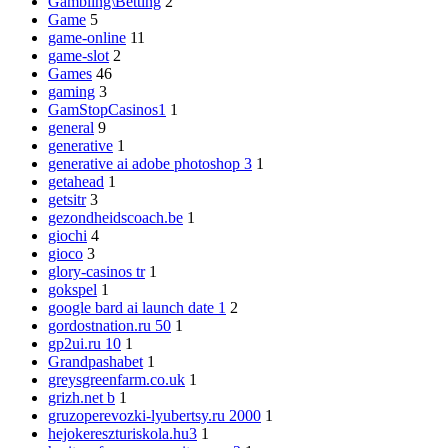
Gambling\Betting
2
Game
5
game-online
11
game-slot
2
Games
46
gaming
3
GamStopCasinos1
1
general
9
generative
1
generative ai adobe photoshop 3
1
getahead
1
getsitr
3
gezondheidscoach.be
1
giochi
4
gioco
3
glory-casinos tr
1
gokspel
1
google bard ai launch date 1
2
gordostnation.ru 50
1
gp2ui.ru 10
1
Grandpashabet
1
greysgreenfarm.co.uk
1
grizh.net b
1
gruzoperevozki-lyubertsy.ru 2000
1
hejokereszturiskola.hu3
1