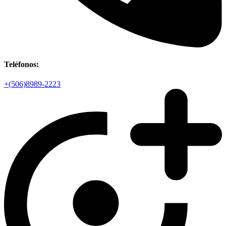
Teléfonos:
+(506)8989-2223