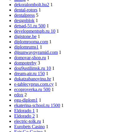
dekoralombolt.hu2
1
dental-rotors
1
dentalpress
5
designblok
1
detsad-51.ru 500
1
developmentspb.ru 10
1
digistone.be
1
diplomrooma.com
1
diplomrums1
1
djisunwaypyramid.com
1
domovar-shop.ru
1
dompotreby
3
dou9ustilimsk.ru 10
1
dream-air.ru 150
1
dukatzabanovinu.hr
1
e-tablecyprus.com.cy
1
ecoproverka.ru 500
1
edox
2
egu-diplom1
1
ekaterina-school.ru 1500
1
Eldorado 1
1
Eldorado 2
1
electric-tolk.ru
1
Eurobets Casino
1
Fair Go Casino
1