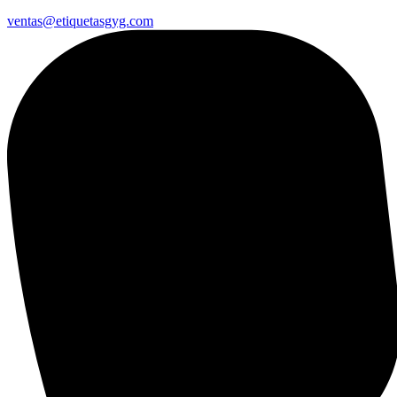
ventas@etiquetasgyg.com