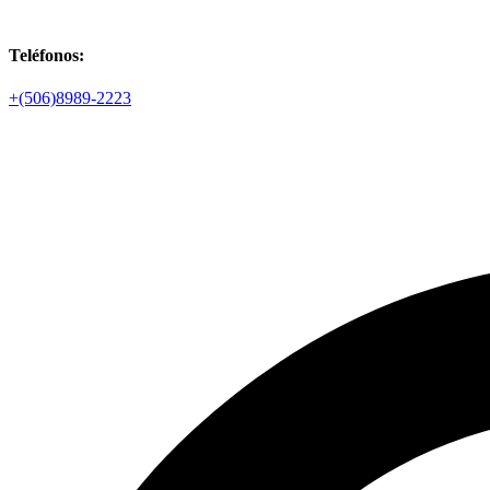
Teléfonos:
+(506)8989-2223