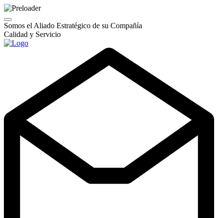
Somos el Aliado Estratégico de su Compañía
Calidad y Servicio