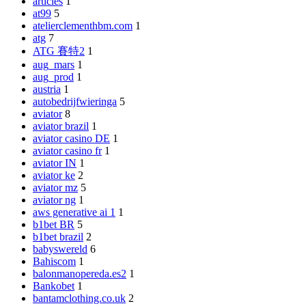
articles
1
at99
5
atelierclementhbm.com
1
atg
7
ATG 賽特2
1
aug_mars
1
aug_prod
1
austria
1
autobedrijfwieringa
5
aviator
8
aviator brazil
1
aviator casino DE
1
aviator casino fr
1
aviator IN
1
aviator ke
2
aviator mz
5
aviator ng
1
aws generative ai 1
1
b1bet BR
5
b1bet brazil
2
babyswereld
6
Bahiscom
1
balonmanopereda.es2
1
Bankobet
1
bantamclothing.co.uk
2