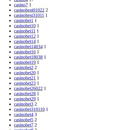
casino7
1
casinobest01022
2
casinobest31011
1
casinobet1
1
casinobet10
1
casinobet11
1
casinobet12
1
casinobet14
1
casinobet14034
1
casinobet16
1
casinobet18038
1
casinobet19
1
casinobet2
2
casinobet20
1
casinobet21
1
casinobet23
1
casinobet26022
1
casinobet28
1
casinobet29
1
casinobet3
2
casinobet310110
1
casinobet4
3
casinobet5
2
casinobet7
2