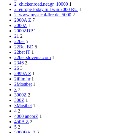
2_chickenroad.net.gr_10000
1
2_europe-today.ru 1win 7000 RU
1
2_www.mystical-fire.de_5000
2
2000A Z
7
2000Z
1
2000ZDP
1
21
2
22bet
5
22Bet BD
5
22bet IT
1
22bet-slovenia.com
1
2346
2
26
3
2999A Z
1
2ifilm.hr
1
2Mostbet
1
3
7
3000Z
2
300Z
1
3Mostbet
1
4
2
4000 ancorZ
1
450A Z
2
5
2
5000BA_Z
2