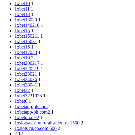
1xbet10
1
1xbet11
1
1xbet13
1
1xbet13029
1
1xbet140210
1
1xbet15
1
1xbet150211
1
1xbet15031
1
1xbet16
1
1xbet17033
1
1xbet19
2
1xbet200217
1
1xbet220219
1
1xbet23021
1
1xbet24036
1
1xbet28041
1
1xbet32
1
1xbet3231025
1
1xbet6
1
1xbetapp-ph.com
1
1xbetapp-ph.com2
1
1xbetph.net2
1
1xslots-casino.ruralisation.ru 1500
2
1xslots-ru.co.com 600
2
2
12