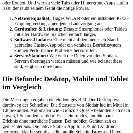
oder Exoten. Und wer zu viele Tabs oder Hintergrund-Apps laufen
lässt, der raubt seinem Gerät die nötige Power.
Netzwerkqualität:
Träges WLAN oder ein instabiler 4G/5G-
Empfang verlangsamen jeden Ladevorgang aus.
Gerätealter & Leistung:
Betagte Smartphones oder Tablets
mit alter Hardware brauchen einfach länger.
Software-Updates:
Eine nicht auf dem neuesten Stand
gebrachte Casino-App oder ein veraltetes Betriebssystem
können Performance-Probleme hervorrufen.
Server-Standort:
Wie weit die Daten von den Slotlair-
Servern übertragen werden müssen und wie belastet diese
sind, zeigt sich direkt aus.
Die Befunde: Desktop, Mobile und Tablet
im Vergleich
Die Messungen ergaben ein eindeutiges Bild. Der Desktop war
durchweg der Schnellste. Die Startseite von Slotlair lud im Mittel in
1,8 Sekunden. Automaten wie «Gonzo’s Quest» befanden sich nach
etwa 3,1 Sekunden startklar. Es ist ein rundes, unmittelbares
Erlebnis ohne merkliche Pausen. Bei mobilen Geräten sah es
gemischter aus. Die native Slotlair App für iOS und Android
performte klar besser ab als die mobile Seite im Browser. Deren