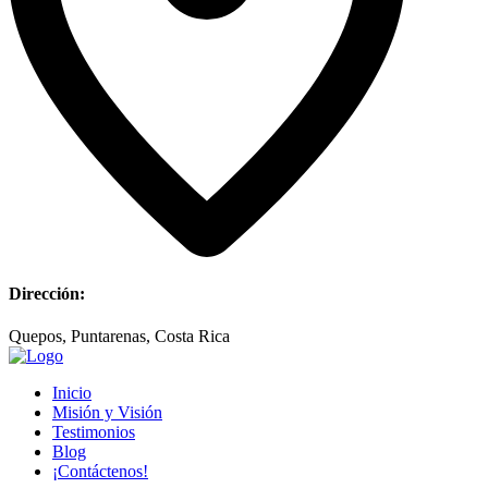
Dirección:
Quepos, Puntarenas, Costa Rica
Inicio
Misión y Visión
Testimonios
Blog
¡Contáctenos!