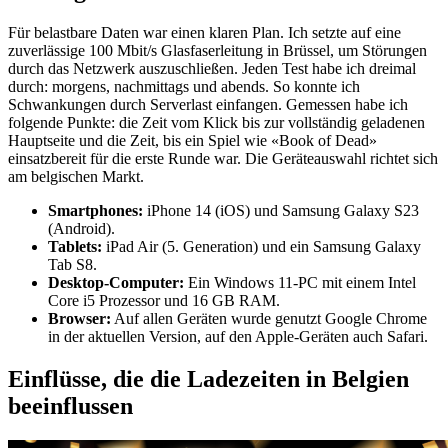
Für belastbare Daten war einen klaren Plan. Ich setzte auf eine
zuverlässige 100 Mbit/s Glasfaserleitung in Brüssel, um Störungen
durch das Netzwerk auszuschließen. Jeden Test habe ich dreimal
durch: morgens, nachmittags und abends. So konnte ich
Schwankungen durch Serverlast einfangen. Gemessen habe ich
folgende Punkte: die Zeit vom Klick bis zur vollständig geladenen
Hauptseite und die Zeit, bis ein Spiel wie «Book of Dead»
einsatzbereit für die erste Runde war. Die Geräteauswahl richtet sich
am belgischen Markt.
Smartphones:
iPhone 14 (iOS) und Samsung Galaxy S23
(Android).
Tablets:
iPad Air (5. Generation) und ein Samsung Galaxy
Tab S8.
Desktop-Computer:
Ein Windows 11-PC mit einem Intel
Core i5 Prozessor und 16 GB RAM.
Browser:
Auf allen Geräten wurde genutzt Google Chrome
in der aktuellen Version, auf den Apple-Geräten auch Safari.
Einflüsse, die die Ladezeiten in Belgien
beeinflussen