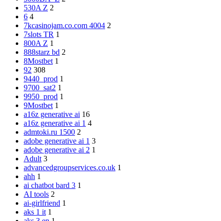
530A Z
2
6
4
7kcasinojam.co.com 4004
2
7slots TR
1
800A Z
1
888starz bd
2
8Mostbet
1
92
308
9440_prod
1
9700_sat2
1
9950_prod
1
9Mostbet
1
a16z generative ai
16
a16z generative ai 1
4
admtoki.ru 1500
2
adobe generative ai 1
3
adobe generative ai 2
1
Adult
3
advancedgroupservices.co.uk
1
ahh
1
ai chatbot bard 3
1
AI tools
2
ai-girlfriend
1
aks 1 it
1
aks 3 en
1