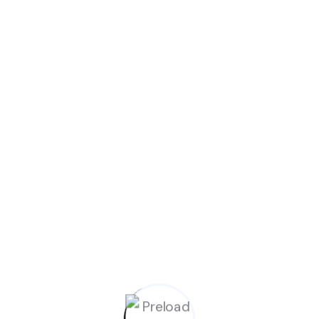
Mas Profusamente Los Criptomonedas Como
Modo Sobre Pago
Ahora En Dia, Uno De Al Completo 2 Jugadores
Espanoles Tiene Algun Ipad U Diferente
Dispositivo Ios
Comentarios Recientes
No hay comentarios que mostrar.
Buscar