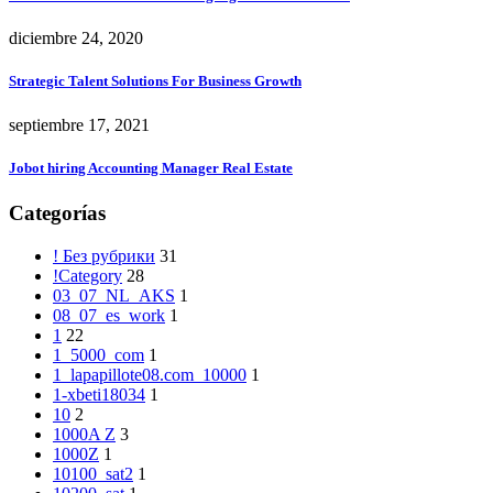
diciembre 24, 2020
Strategic Talent Solutions For Business Growth
septiembre 17, 2021
Jobot hiring Accounting Manager Real Estate
Categorías
! Без рубрики
31
!Category
28
03_07_NL_AKS
1
08_07_es_work
1
1
22
1_5000_com
1
1_lapapillote08.com_10000
1
1-xbeti18034
1
10
2
1000A Z
3
1000Z
1
10100_sat2
1