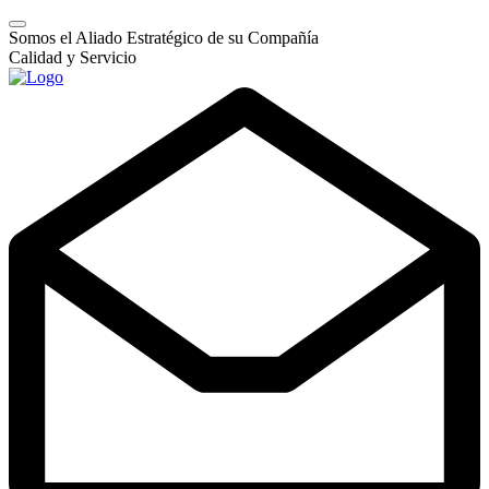
Somos el Aliado Estratégico de su Compañía
Calidad y Servicio