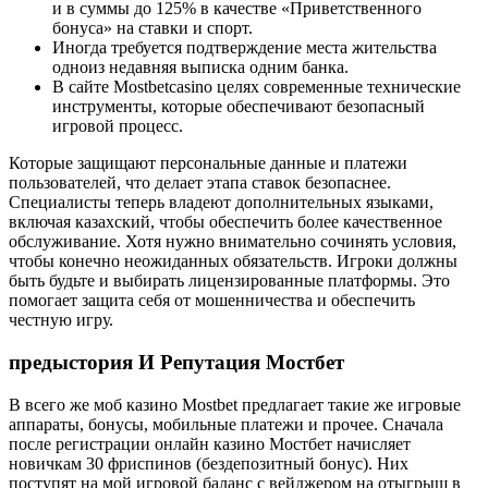
и в суммы до 125% в качестве «Приветственного
бонуса» на ставки и спорт.
Иногда требуется подтверждение места жительства
одноиз недавняя выписка одним банка.
В сайте Mostbetcasino целях современные технические
инструменты, которые обеспечивают безопасный
игровой процесс.
Которые защищают персональные данные и платежи
пользователей, что делает этапа ставок безопаснее.
Специалисты теперь владеют дополнительных языками,
включая казахский, чтобы обеспечить более качественное
обслуживание. Хотя нужно внимательно сочинять условия,
чтобы конечно неожиданных обязательств. Игроки должны
быть будьте и выбирать лицензированные платформы. Это
помогает защита себя от мошенничества и обеспечить
честную игру.
предыстория И Репутация Мостбет
В всего же моб казино Mostbet предлагает такие же игровые
аппараты, бонусы, мобильные платежи и прочее. Сначала
после регистрации онлайн казино Мостбет начисляет
новичкам 30 фриспинов (бездепозитный бонус). Них
поступят на мой игровой баланс с вейджером на отыгрыш в