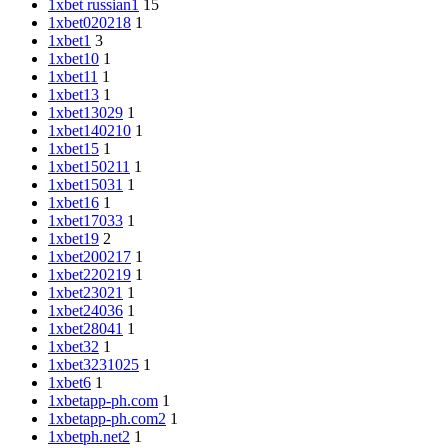
1xbet russian1
15
1xbet020218
1
1xbet1
3
1xbet10
1
1xbet11
1
1xbet13
1
1xbet13029
1
1xbet140210
1
1xbet15
1
1xbet150211
1
1xbet15031
1
1xbet16
1
1xbet17033
1
1xbet19
2
1xbet200217
1
1xbet220219
1
1xbet23021
1
1xbet24036
1
1xbet28041
1
1xbet32
1
1xbet3231025
1
1xbet6
1
1xbetapp-ph.com
1
1xbetapp-ph.com2
1
1xbetph.net2
1