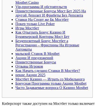
Mostbet Casino
Vip-программа И обстоятельств
Приветственные Бонусы Мост Бет 2025 На
другой Депозит И Фрибеты Без Депозита
Ставки На Спорт же Бк Мостбет
Покер только Live Poker
Игры Мостбет
Как Отыграть Бонус Казино И
Букмекерской Конторы Мост Бет
Бездепозитный Бонус Мостбет а
Регистрацию – Фриспины На Игровые
Автоматы
мальской Ставок В Mostbet
Акции И предложений
Приветственные Бонусы
Отзывы Игроков
Как Начать сделано Ставки В Мостбет?
некие Акции 2025
Мостбет Казино — Играть со Мобильного
Бонусная Программа только Акции Mostbet
Часто Задаваемые вопроса О Казино Mostbet
Киберспорт также доступен на Мостбет только включает