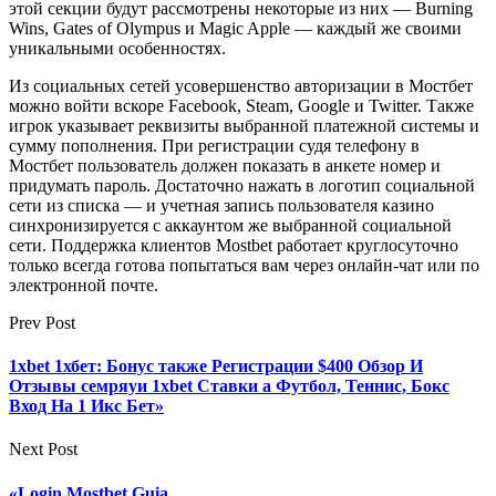
этой секции будут рассмотрены некоторые из них — Burning
Wins, Gates of Olympus и Magic Apple — каждый же своими
уникальными особенностях.
Из социальных сетей усовершенство авторизации в Мостбет
можно войти вскоре Facebook, Steam, Google и Twitter. Также
игрок указывает реквизиты выбранной платежной системы и
сумму пополнения. При регистрации судя телефону в
Мостбет пользователь должен показать в анкете номер и
придумать пароль. Достаточно нажать в логотип социальной
сети из списка — и учетная запись пользователя казино
синхронизируется с аккаунтом же выбранной социальной
сети. Поддержка клиентов Mostbet работает круглосуточно
только всегда готова попытаться вам через онлайн-чат или по
электронной почте.
Prev Post
1xbet 1хбет: Бонус также Регистрации $400 Обзор И
Отзывы семряуи 1xbet Ставки а Футбол, Теннис, Бокс
Вход На 1 Икс Бет»
Next Post
«Login Mostbet Guia