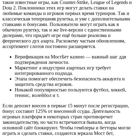
такие известные игры, как Counter-Strike, League of Legends и
Dota 2. Поклонники этих игр могут делать ставки на
любимые команды и игроков первых время турниров. Так и
классическая теперешняя рулетка, и уме с дополнительными
ставками и бонусами. Пользователи могут играть как в
обычную рулетку, так и же live-версии с единственными
дилерами, что придаёт игре ещё больше реализма и
феерического дух азарта. Расхожему частым обновлениям,
ассортимент слотов постоянно расширяется.
Верификация на МостБет казино — важный шаг ддя
подтверждения личности.
Маркетинг а индустрии азартных игр требует
интегрированного подхода.
Этапа помогает обеспечить безопасность аккаунта и
защитить средства игроков.
Никакой популярностью пользуются футбол, хоккей,
теннис, волейбол и т.
Если депозит внесен в первые 15 минут после регистрации,
бонус составит 125% от внесенной ссуды. Деятельность
игровых платформ в некоторых стран противоречит
законодательству, но часто встречаются бывали, когда
основной сайт блокируют. Чтобы гемблеры и бетторы могли
играть и сделать ставки, создаются зеркала Мост бет,