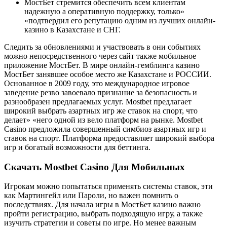
МостБет стремится обеспечить всем клиентам
надежную а оперативную поддержку, только»
«подтвердил его репутацию одним из лучших онлайн-
казино в Казахстане и СНГ.
Следить за обновлениями и участвовать в они событиях
можно непосредственного через сайт также мобильное
приложение МостБет. В мире онлайн-гемблинга казино
МостБет занявшее особое место же Казахстане и РОССИИ.
Основанное в 2009 году, это международное игровое
заведение резво завоевало признание за безопасность и
разнообразен предлагаемых услуг. Mostbet предлагает
широкий выбрать азартных игр же ставок на спорт, что
делает» «него одной из вело платформ на рынке. Mostbet
Casino предложила совершенный симбиоз азартных игр и
ставок на спорт. Платформа предоставляет широкий выбора
игр и богатый возможности для беттинга.
Скачать Mostbet Casino Для Мобильных
Игрокам можно попытаться применять системы ставок, эти
как Мартингейл или Пароли, но важен помнить о
последствиях. Для начала игры в МостБет казино важно
пройти регистрацию, выбрать подходящую игру, а также
изучить стратегии и советы по игре. Но менее важным