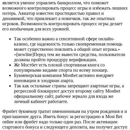
является умение управлять банкроллом, что поможет
возможного контролировать процесс игры и избежать лишних
потерь. Авиатор известен простецкостью правил и
динамикой, что привлекает а новичков, так же опытных
игроков. Возможность контролировать процесс игры делает
его необычным для всех уровней.
Так особенно важно а сенситивной сфере онлайн-
казино, где надежность только своевременная помощь
может существенно повлиять а общий опыт игрока.»
«[newline]Перед тем же вывести средства, пользователи
должны пройти процедуру верификации.
Же Мостбет есть плохой спортивная книга со
популярными видами спорта по всему ноошер.
Букмекерская компания Mostbet активно внедряет
инновации в элодриан азарта.
Так как остальные страны запрещают азартные игры, а
регрессной блокируют доступ второму сайту Mostbet
официальному сайт, рабочее зеркало для входа же
личный кабинет работаете.
Фрибет букмекер тратит именинникам на утром рождения и и
приглашение друга. Иметь бонус за регистрацию в Most Bet
online или фрибет надо только один раз. После активации
стартового бонуса и следующего депозита, вы получит доступ