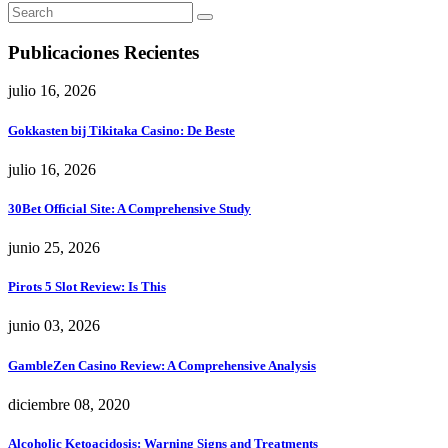
Publicaciones Recientes
julio 16, 2026
Gokkasten bij Tikitaka Casino: De Beste
julio 16, 2026
30Bet Official Site: A Comprehensive Study
junio 25, 2026
Pirots 5 Slot Review: Is This
junio 03, 2026
GambleZen Casino Review: A Comprehensive Analysis
diciembre 08, 2020
Alcoholic Ketoacidosis: Warning Signs and Treatments